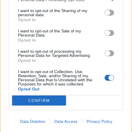
I want to opt-out of the Sharing of my
personal data.
Opted In
I want to opt-out of the Sale of my
Personal Data.
Opted In
I want to opt-out of processing my
Personal Data for Targeted Advertising.
Opted In
I want to opt-out of Collection, Use,
Retention, Sale, and/or Sharing of my
ΚΟΣΜΟΣ
Personal Data that Is Unrelated with the
Purposes for which it was collected.
Ουκρανία: Ο ρωσικός στρατός
Opted Out
κατέλαβε οικισμό στο Χάρκοβο και
έπληξε πλοίο με πυρομαχικά
CONFIRM
Από την πλευρά του, ο ουκρανικός στρατός
έπληξε τα διυλιστήρια πετρελαίου του Ίλσκι και
του Σιζράν
Data Deletion
Data Access
Privacy Policy
8 ΑΥΓ. 2026, 13:53