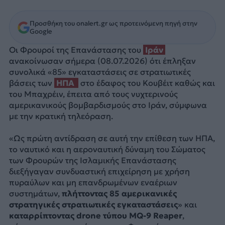
Προσθήκη του onalert.gr ως προτεινόμενη πηγή στην
Google
Οι Φρουροί της Επανάστασης του
Ιράν
ανακοίνωσαν σήμερα (08.07.2026) ότι έπληξαν
συνολικά «85» εγκαταστάσεις σε στρατιωτικές
βάσεις των
ΗΠΑ
στο έδαφος του Κουβέιτ καθώς και
του Μπαχρέιν, έπειτα από τους νυχτερινούς
αμερικανικούς βομβαρδισμούς στο Ιράν, σύμφωνα
με την κρατική τηλεόραση.
«Ως πρώτη αντίδραση σε αυτή την επίθεση των ΗΠΑ,
το ναυτικό και η αεροναυτική δύναμη του Σώματος
των Φρουρών της Ισλαμικής Επανάστασης
διεξήγαγαν συνδυαστική επιχείρηση με χρήση
πυραύλων και μη επανδρωμένων εναέριων
συστημάτων,
πλήττοντας 85 αμερικανικές
στρατηγικές στρατιωτικές εγκαταστάσεις
» και
καταρρίπτοντας drone τύπου MQ-9 Reaper
,