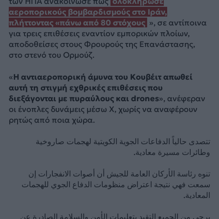
των ΗΠΑ ανακοίνωσε πως
ολοκλήρωσε
αεροπορικούς βομβαρδισμούς στο Ιράν,
πλήττοντας «πάνω από 80 στόχους
», σε αντίποινα
για τρεις επιθέσεις εναντίον εμπορικών πλοίων,
αποδοθείσες στους Φρουρούς της Επανάστασης,
στο στενό του Ορμούζ.
«
Η αντιαεροπορική άμυνα του Κουβέιτ απωθεί
αυτή τη στιγμή εχθρικές επιθέσεις που
διεξάγονται με πυραύλους και drones
», ανέφεραν
οι ένοπλες δυνάμεις μέσω X, χωρίς να αναφέρουν
ρητώς από ποια χώρα.
تتصدى حالياً الدفاعات الجوية الكويتية لهجمات صاروخية
وطائرات مسيرة معادية.
تنوه رئاسة الأركان العامة للجيش أن أصوات الانفجارات إن
سمعت فهي نتيجة اعتراض منظومات الدفاع الجوي للهجمات
المعادية.
يرجى من الجميع التقيد بتعليمات الأمن والسلامة الصادرة عن