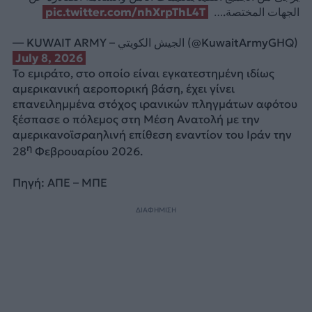
pic.twitter.com/nhXrpThL4T
الجهات المختصة.…
— KUWAIT ARMY – الجيش الكويتي (@KuwaitArmyGHQ)
July 8, 2026
Το εμιράτο, στο οποίο είναι εγκατεστημένη ιδίως
αμερικανική αεροπορική βάση, έχει γίνει
επανειλημμένα στόχος ιρανικών πληγμάτων αφότου
ξέσπασε ο πόλεμος στη Μέση Ανατολή με την
αμερικανοϊσραηλινή επίθεση εναντίον του Ιράν την
η
28
Φεβρουαρίου 2026.
Πηγή: ΑΠΕ – ΜΠΕ
ΔΙΑΦΗΜΙΣΗ