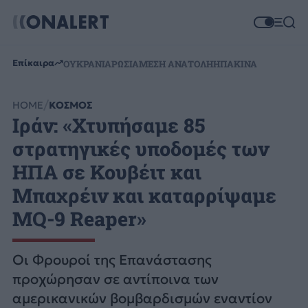
Επίκαιρα
ΟΥΚΡΑΝΙΑ
ΡΩΣΙΑ
ΜΕΣΗ ΑΝΑΤΟΛΗ
ΗΠΑ
ΚΙΝΑ
HOME
ΚΟΣΜΟΣ
Ιράν: «Χτυπήσαμε 85
στρατηγικές υποδομές των
ΗΠΑ σε Κουβέιτ και
Μπαχρέιν και καταρρίψαμε
MQ-9 Reaper»
Οι Φρουροί της Επανάστασης
προχώρησαν σε αντίποινα των
αμερικανικών βομβαρδισμών εναντίον