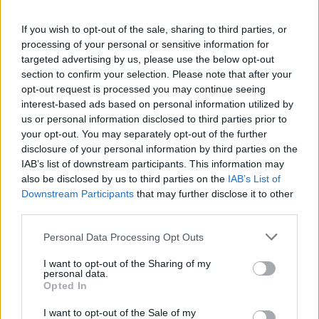
If you wish to opt-out of the sale, sharing to third parties, or
processing of your personal or sensitive information for
targeted advertising by us, please use the below opt-out
section to confirm your selection. Please note that after your
H «Βαβέλ» των εναέριων
Τουρκία: Η αμ
opt-out request is processed you may continue seeing
μέσων της
συμφωνία με Π
interest-based ads based on personal information utilized by
Πυροσβεστικής: Το
και Σαουδική Α
us or personal information disclosed to third parties prior to
δυστύχημα στην Ψάθα, ο
αντιβαίνει τις
your opt-out. You may separately opt-out of the further
disclosure of your personal information by third parties on the
συντονισμός και το
μας στο NATO
IAB’s list of downstream participants. This information may
μοντέλο λειτουργίας
also be disclosed by us to third parties on the
IAB’s List of
Downstream Participants
that may further disclose it to other
third parties.
ΔΙΑΦΗΜΙΣΗ
Personal Data Processing Opt Outs
I want to opt-out of the Sharing of my
personal data.
Opted In
I want to opt-out of the Sale of my