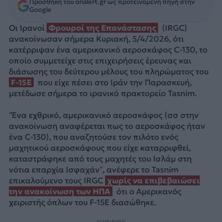
Προσθήκη του onalert.gr ως προτεινόμενη πηγή στην
Google
Οι Ιρανοί
Φρουροί της Επανάστασης
(IRGC)
ανακοίνωσαν σήμερα Κυριακή, 5/4/2026, ότι
κατέρριψαν ένα αμερικανικό αεροσκάφος C-130, το
οποίο συμμετείχε στις επιχειρήσεις έρευνας και
διάσωσης του δεύτερου μέλους του πληρώματος του
F-15E
που είχε πέσει στο Ιράν την Παρασκευή,
μετέδωσε σήμερα το ιρανικό πρακτορείο Tasnim.
“Ένα εχθρικό, αμερικανικό αεροσκάφος (σσ στην
ανακοίνωση αναφέρεται πως το αεροσκάφος ήταν
ένα C-130), που αναζητούσε τον πιλότο ενός
μαχητικού αεροσκάφους που είχε καταρριφθεί,
καταστράφηκε από τους μαχητές του Ισλάμ στη
νότια επαρχία Ισφαχάν”, ανέφερε το Tasnim
επικαλούμενο τους IRGC
χωρίς να επιβεβαιώσει
την ανακοίνωση των ΗΠΑ
ότι ο Αμερικανός
χειριστής όπλων του F-15E διασώθηκε.
ΔΙΑΦΗΜΙΣΗ