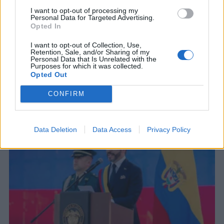
I want to opt-out of processing my
Personal Data for Targeted Advertising.
Opted In
I want to opt-out of Collection, Use,
Retention, Sale, and/or Sharing of my
Personal Data that Is Unrelated with the
Purposes for which it was collected.
ΣΧΕΤΙΚΑ ΑΡΘΡΑ
Opted Out
CONFIRM
Data Deletion
Data Access
Privacy Policy