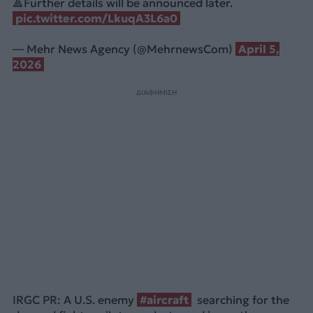
🔺Further details will be announced later.
pic.twitter.com/LkuqA3L6a0
— Mehr News Agency (@MehrnewsCom)
April 5,
2026
ΔΙΑΦΗΜΙΣΗ
IRGC PR: A U.S. enemy
#aircraft
searching for the