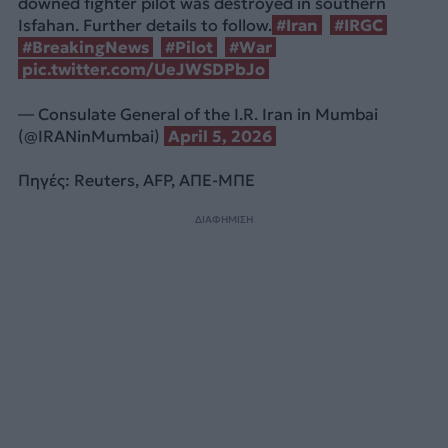
downed fighter pilot was destroyed in southern
Isfahan. Further details to follow.
#Iran
#IRGC
#BreakingNews
#Pilot
#War
pic.twitter.com/UeJWSDPbJo
— Consulate General of the I.R. Iran in Mumbai
(@IRANinMumbai)
April 5, 2026
Πηγές: Reuters, AFP, ΑΠΕ-ΜΠΕ
ΔΙΑΦΗΜΙΣΗ