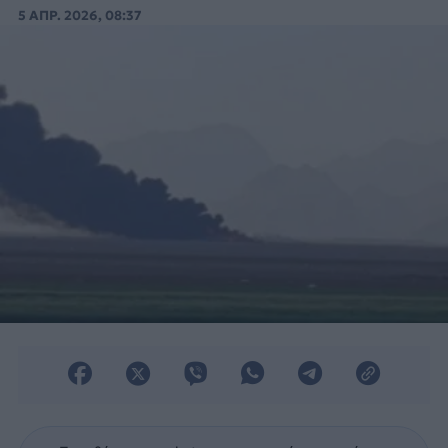
κατέρριψαν ένα C-130 που μετείχε στις
5 ΑΠΡ. 2026, 08:37
έρευνες.