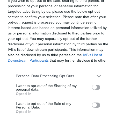
If you wish to opt-out of the sale, sharing to third parties, or
processing of your personal or sensitive information for
targeted advertising by us, please use the below opt-out
section to confirm your selection. Please note that after your
KC-390 Millennium: Για
Ιράν: Το πρώτο
opt-out request is processed you may continue seeing
εκπαίδευση στην
την αμυντική 
interest-based ads based on personal information utilized by
Πορτογαλία
Τουρκίας, Πακι
us or personal information disclosed to third parties prior to
your opt-out. You may separately opt-out of the further
προετοιμάζονται τα πρώτα
Σαουδικής Αρα
disclosure of your personal information by third parties on the
ελληνικά πληρώματα
IAB’s list of downstream participants. This information may
also be disclosed by us to third parties on the
IAB’s List of
Downstream Participants
that may further disclose it to other
ΔΙΑΦΗΜΙΣΗ
third parties.
Personal Data Processing Opt Outs
I want to opt-out of the Sharing of my
personal data.
Opted In
I want to opt-out of the Sale of my
Personal Data.
Opted In