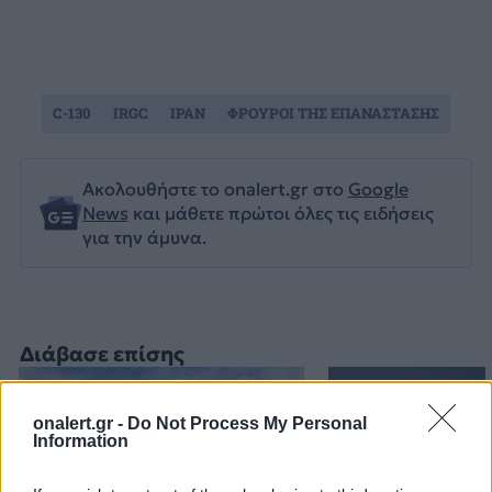
C-130
IRGC
ΙΡΑΝ
ΦΡΟΥΡΟΙ ΤΗΣ ΕΠΑΝΑΣΤΑΣΗΣ
Ακολουθήστε το onalert.gr στο
Google
News
και μάθετε πρώτοι όλες τις ειδήσεις
για την άμυνα.
Διάβασε επίσης
onalert.gr -
Do Not Process My Personal
Information