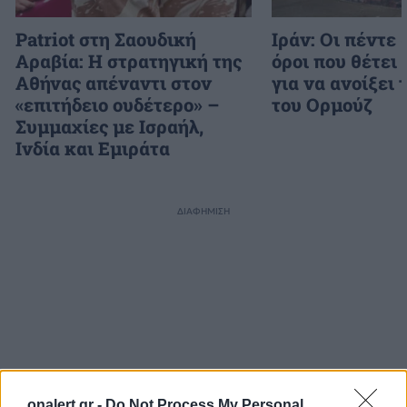
Patriot στη Σαουδική
Ιράν: Οι πέντε
Αραβία: Η στρατηγική της
όροι που θέτει
Αθήνας απέναντι στον
για να ανοίξει 
«επιτήδειο ουδέτερο» –
του Ορμούζ
Συμμαχίες με Ισραήλ,
Ινδία και Εμιράτα
ΔΙΑΦΗΜΙΣΗ
onalert.gr -
Do Not Process My Personal