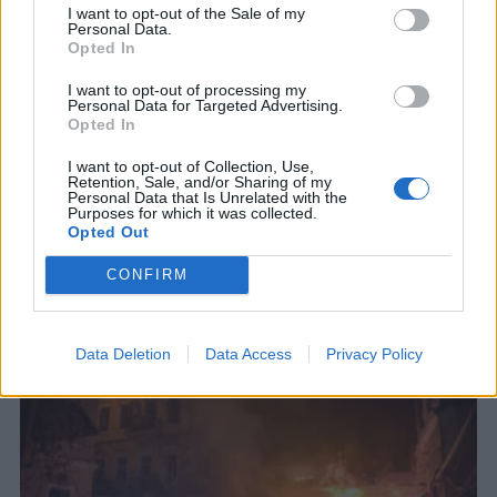
I want to opt-out of the Sale of my
Personal Data.
ΚΟΣΜΟΣ
Opted In
Η Γερμανία δημιουργεί κέντρο
I want to opt-out of processing my
ανάπτυξης συστημάτων για την
Personal Data for Targeted Advertising.
ασφάλεια και την προστασία από
Opted In
drones
I want to opt-out of Collection, Use,
Αφορμή στάθηκαν τα δύο περιστατικά με drones
Retention, Sale, and/or Sharing of my
Personal Data that Is Unrelated with the
που εντοπίστηκαν κοντά σε ένα αεροσκάφος της
Purposes for which it was collected.
DHL και σε ένα ουκρανικό An-24 στη Λειψία
Opted Out
9 ΑΥΓ. 2026, 09:52
CONFIRM
Data Deletion
Data Access
Privacy Policy