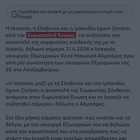
Προσθήκη του onalert.gr ως προτεινόμενη πηγή στην
Google
Η Ισπανία, η Σλοβενία και η Ιρλανδία έχουν ζητήσει
από την
Ευρωπαϊκή Ένωση
να συζητήσει την
αναστολή της συμφωνίας σύνδεσής της με το
Ισραήλ, δήλωσε σήμερα 21.4.2026 ο Ισπανός
υπουργός Εξωτερικών Χοσέ Μανουέλ Αλμπάρες πριν
από μία συνάντηση των υπουργών Εξωτερικών της
ΕΕ στο Λουξεμβούργο.
«Η Ισπανία, μαζί με τη Σλοβενία και την Ιρλανδία,
έχουν ζητήσει η αναστολή της Συμφωνίας Σύνδεσης
ανάμεσα στην Ευρωπαϊκή Ένωση και το Ισραήλ να
συζητηθεί σήμερα», δήλωσε ο Αλμπάρες.
Στο ίδιο μήκος κύματος φαίνεται πως κινείται και το
Βέλγιο, με τον υπουργό Εξωτερικών του να δηλώνει
κατά την προσέλευσή του στη συνεδρίαση πως «η
στάση του Ισραήλ είναι εντελώς απαράδεκτη» και