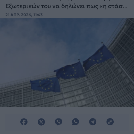
Εξωτερικών του να δηλώνει πως «η στάση
του Ισραήλ είναι εντελώς απαράδεκτη».
21 ΑΠΡ. 2026, 11:43