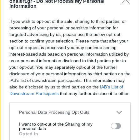
onalert.gr -
Do Not Process My Personal
Διάβασε επίσης
Information
If you wish to opt-out of the sale, sharing to third parties, or
processing of your personal or sensitive information for
targeted advertising by us, please use the below opt-out
section to confirm your selection. Please note that after your
opt-out request is processed you may continue seeing
interest-based ads based on personal information utilized by
us or personal information disclosed to third parties prior to
your opt-out. You may separately opt-out of the further
Ελληνικοί δορυφόροι και
MQ-4C Triton 
disclosure of your personal information by third parties on the
μικροδορυφόροι για
εντολές από P-
IAB’s list of downstream participants. This information may
στρατιωτική χρήση: Ο
σε δοκιμή: Εικ
also be disclosed by us to third parties on the
IAB’s List of
σχεδιασμός του ΓΕΕΘΑ για
μέλλον των να
Downstream Participants
that may further disclose it to other
αξιοποίηση της
επιχειρήσεων
third parties.
πληροφορίας
Personal Data Processing Opt Outs
I want to opt-out of the Sharing of my
personal data.
ΔΙΑΦΗΜΙΣΗ
Opted In