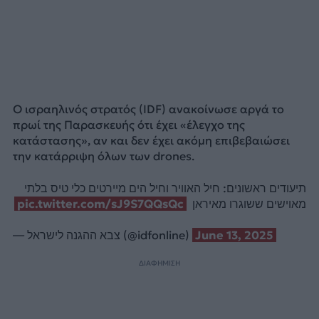
Ο ισραηλινός στρατός (IDF) ανακοίνωσε αργά το
πρωί της Παρασκευής ότι έχει «έλεγχο της
κατάστασης», αν και δεν έχει ακόμη επιβεβαιώσει
την κατάρριψη όλων των drones.
תיעודים ראשונים: חיל האוויר וחיל הים מיירטים כלי טיס בלתי
pic.twitter.com/sJ9S7QQsQc
מאוישים ששוגרו מאיראן
— צבא ההגנה לישראל (@idfonline)
June 13, 2025
ΔΙΑΦΗΜΙΣΗ