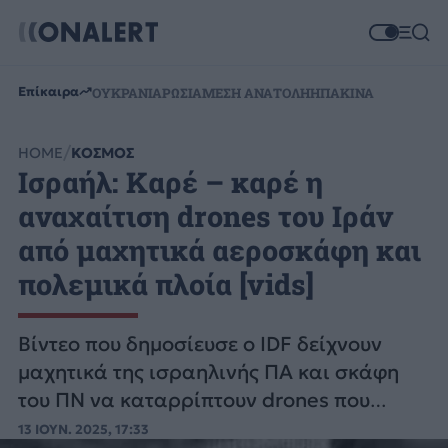
Επίκαιρα
ΟΥΚΡΑΝΙΑ
ΡΩΣΙΑ
ΜΕΣΗ ΑΝΑΤΟΛΗ
ΗΠΑ
ΚΙΝΑ
HOME
ΚΟΣΜΟΣ
Ισραήλ: Καρέ – καρέ η
αναχαίτιση drones του Ιράν
από μαχητικά αεροσκάφη και
πολεμικά πλοία [vids]
Βίντεο που δημοσίευσε ο IDF δείχνουν
μαχητικά της ισραηλινής ΠΑ και σκάφη
του ΠΝ να καταρρίπτουν drones που
εκτοξεύτηκαν από το Ιράν.
13 ΙΟΥΝ. 2025, 17:33