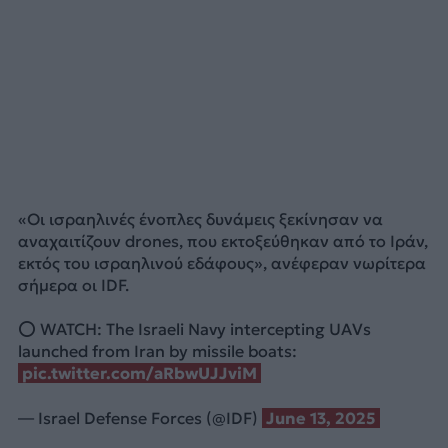
«Οι ισραηλινές ένοπλες δυνάμεις ξεκίνησαν να
αναχαιτίζουν drones, που εκτοξεύθηκαν από το Ιράν,
εκτός του ισραηλινού εδάφους», ανέφεραν νωρίτερα
σήμερα οι IDF.
⭕️ WATCH: The Israeli Navy intercepting UAVs
launched from Iran by missile boats:
pic.twitter.com/aRbwUJJviM
— Israel Defense Forces (@IDF)
June 13, 2025