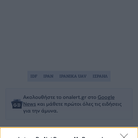
IDF
ΙΡΑΝ
ΙΡΑΝΙΚΑ UAV
ΙΣΡΑΗΛ
Ακολουθήστε το onalert.gr στο
Google
News
και μάθετε πρώτοι όλες τις ειδήσεις
για την άμυνα.