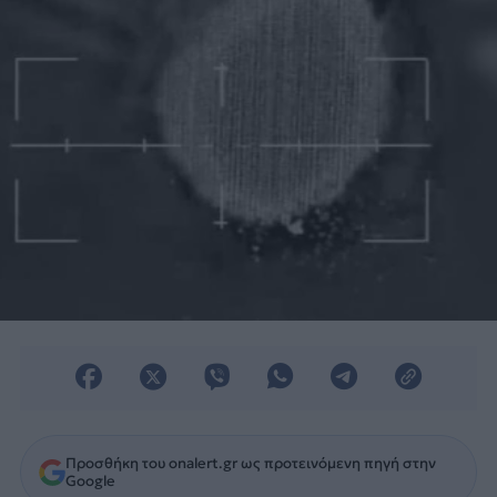
Προσθήκη του onalert.gr ως προτεινόμενη πηγή στην
Google