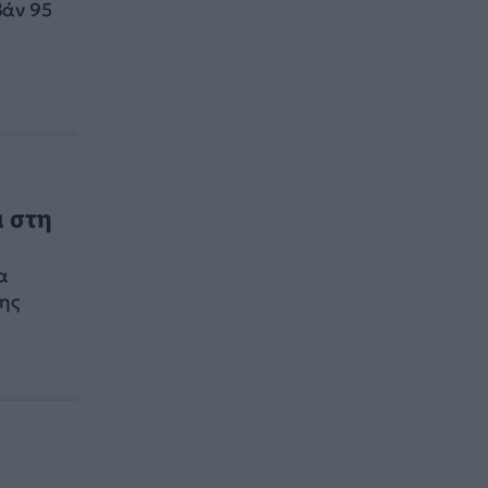
βάν 95
ά στη
α
7ης