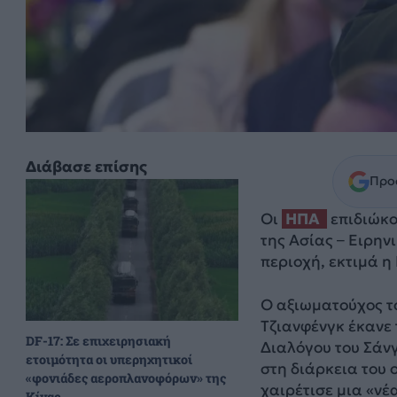
Διάβασε επίσης
Προσ
Οι
ΗΠΑ
επιδιώκο
της Ασίας – Ειρην
περιοχή, εκτιμά η 
Ο αξιωματούχος τ
Τζιανφένγκ έκανε 
DF-17: Σε επιχειρησιακή
Διαλόγου του Σάνγ
ετοιμότητα οι υπερηχητικοί
στη διάρκεια του 
«φονιάδες αεροπλανοφόρων» της
χαιρέτισε μια «νέ
Κίνας