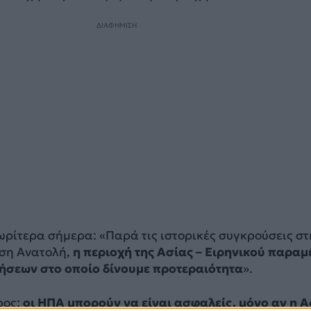
ΔΙΑΦΗΜΙΣΗ
ωρίτερα σήμερα: «Παρά τις ιστορικές συγκρούσεις στ
ση Ανατολή,
η περιοχή της Ασίας – Ειρηνικού παραμ
ρήσεων στο οποίο δίνουμε προτεραιότητα
».
ρος:
οι ΗΠΑ μπορούν να είναι ασφαλείς, μόνο αν η Α