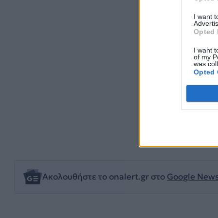
I want 
Advertis
Opted 
I want t
of my P
was col
Opted 
Ακολουθήστε το onalert.gr στο
Google New