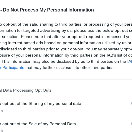
υπογράμμισε ο Αμερικανός υπουργός, στέλνοντας ένα
 -
Do Not Process My Personal Information
 Κίνα. «Για τον λόγο αυτό οι ΗΠΑ διατηρούν εδώ και 
ριοχή».
to opt-out of the sale, sharing to third parties, or processing of your per
formation for targeted advertising by us, please use the below opt-out s
στιν, ο Τζινγκ σχολίασε ότι
η αμερικανική πολιτική 
r selection. Please note that after your opt-out request is processed y
ς – Ειρηνικού έχει στόχο «να δημιουργήσει διχασμό
,
eing interest-based ads based on personal information utilized by us or
γκρουση και να υπονομεύσει τη σταθερότητα».
disclosed to third parties prior to your opt-out. You may separately opt-
losure of your personal information by third parties on the IAB’s list of
τα εγωιστικά γεωπολιτικά συμφέροντα των ΗΠΑ και ε
. This information may also be disclosed by us to third parties on the
IA
η της ιστορίας και τις κοινές προσδοκίες των χωρών τ
Participants
that may further disclose it to other third parties.
ειρήνη, ανάπτυξη και αμοιβαία επωφελή συνεργασία»,
δίνοντας το στίγμα του πώς η Κίνα ερμηνεύει τις κινήσ
l Data Processing Opt Outs
Ε-ΜΠΕ
o opt-out of the Sharing of my personal data.
In
ΔΙΑΦΗΜΙΣΗ
o opt-out of the Sale of my Personal Data.
In