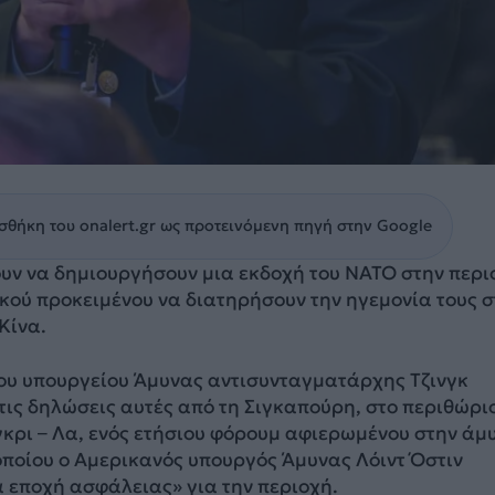
θήκη του onalert.gr ως προτεινόμενη πηγή στην Google
υν να δημιουργήσουν μια εκδοχή του ΝΑΤΟ στην περι
ικού προκειμένου να διατηρήσουν την ηγεμονία τους 
Κίνα.
ου υπουργείου Άμυνας αντισυνταγματάρχης Τζινγκ
τις δηλώσεις αυτές από τη Σιγκαπούρη, στο περιθώρι
κρι – Λα, ενός ετήσιου φόρουμ αφιερωμένου στην άμ
οποίου ο Αμερικανός υπουργός Άμυνας Λόιντ Όστιν
α εποχή ασφάλειας» για την περιοχή.