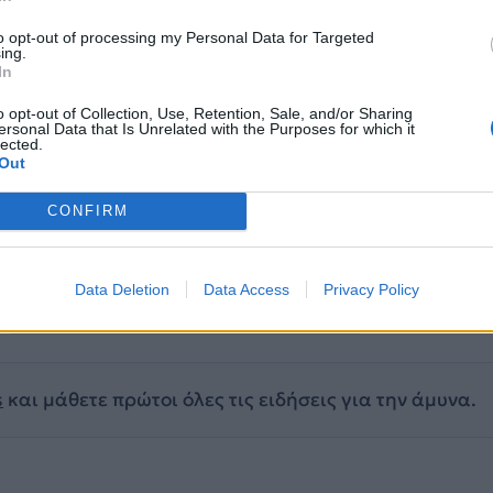
to opt-out of processing my Personal Data for Targeted
ing.
In
o opt-out of Collection, Use, Retention, Sale, and/or Sharing
ersonal Data that Is Unrelated with the Purposes for which it
lected.
Out
CONFIRM
Data Deletion
Data Access
Privacy Policy
ΑΣΙΑ
ΕΙΡΗΝΙΚΟΣ
ΗΠΑ
ΚΙΝΑ
ΝΑΤΟ
s
και μάθετε πρώτοι όλες τις ειδήσεις για την άμυνα.