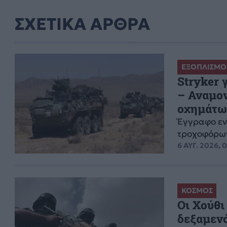
ΣΧΕΤΙΚΑ ΑΡΘΡΑ
ΕΞΟΠΛΙΣΜΟ
Stryker 
– Αναμον
οχημάτω
Έγγραφο εν
τροχοφόρων
6 ΑΥΓ. 2026, 
ΚΟΣΜΟΣ
Οι Χούθι
δεξαμενό