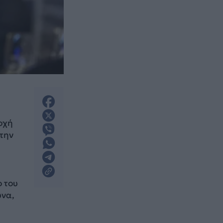
οχή
στην
ο του
υνα,