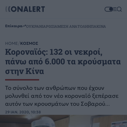
Επίκαιρα
ΟΥΚΡΑΝΙΑ
ΡΩΣΙΑ
ΜΕΣΗ ΑΝΑΤΟΛΗ
ΗΠΑ
ΚΙΝΑ
HOME
ΚΟΣΜΟΣ
Κοροναϊός: 132 οι νεκροί,
πάνω από 6.000 τα κρούσματα
στην Κίνα
Το σύνολο των ανθρώπων που έχουν
μολυνθεί από τον νέο κοροναϊό ξεπέρασε
αυτόν των κρουσμάτων του Σοβαρού
Οξέος Αναπνευστικού Συνδρόμου (SARS).
29 ΙΑΝ. 2020, 10:38