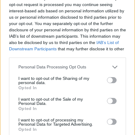
opt-out request is processed you may continue seeing
interest-based ads based on personal information utilized by
us or personal information disclosed to third parties prior to
your opt-out. You may separately opt-out of the further
disclosure of your personal information by third parties on the
IAB’s list of downstream participants. This information may
also be disclosed by us to third parties on the
IAB’s List of
Downstream Participants
that may further disclose it to other
third parties.
Personal Data Processing Opt Outs
I want to opt-out of the Sharing of my
personal data.
Opted In
ΚΟΣΜΟΣ
Συρία και Ρωσία υπέγραψαν μνημόνιο
I want to opt-out of the Sale of my
κατανόησης για τις ρωσικές βάσεις σε
Personal Data.
Opted In
Χμέιμιμ και Ταρτούς
Μετά από 18 μήνες έντονων διαπραγματεύσεων
I want to opt-out of processing my
οι δύο πλευρές βρήκαν «τη χρυσή τομή» αλλά
Personal Data for Targeted Advertising.
Opted In
κράτησαν «κλειστά τα χαρτιά τους»