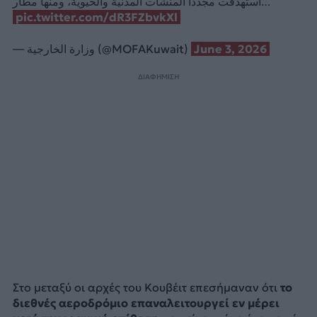
استهدفت مجدداً المنشآت المدنية والحيوية، ومنها مطار…
pic.twitter.com/dR3FZbvkXl
— وزارة الخارجية (@MOFAKuwait)
June 3, 2026
ΔΙΑΦΗΜΙΣΗ
Στο μεταξύ οι αρχές του Κουβέιτ επεσήμαναν ότι
το
διεθνές αεροδρόμιο επαναλειτουργεί εν μέρει