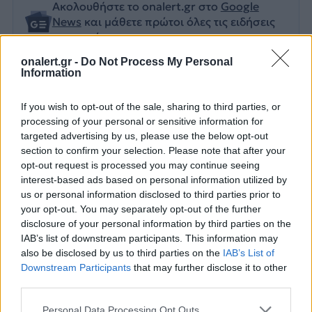
Ακολουθήστε το onalert.gr στο
Google
News
και μάθετε πρώτοι όλες τις ειδήσεις
για την άμυνα.
onalert.gr -
Do Not Process My Personal
Information
If you wish to opt-out of the sale, sharing to third parties, or
Διάβασε επίσης
processing of your personal or sensitive information for
targeted advertising by us, please use the below opt-out
section to confirm your selection. Please note that after your
opt-out request is processed you may continue seeing
interest-based ads based on personal information utilized by
us or personal information disclosed to third parties prior to
your opt-out. You may separately opt-out of the further
disclosure of your personal information by third parties on the
IAB’s list of downstream participants. This information may
also be disclosed by us to third parties on the
IAB’s List of
DF-17: Σε επιχειρησιακή
Νέες παραβιάσε
Downstream Participants
that may further disclose it to other
ετοιμότητα οι
παραβάσεις τη
third parties.
υπερηχητικοί «φονιάδες
στο Αιγαίο με τ
αεροπλανοφόρων» της
επανδρωμένα 
Personal Data Processing Opt Outs