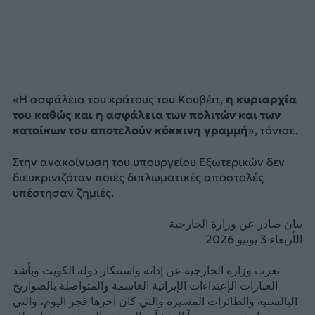
«Η ασφάλεια του κράτους του Κουβέιτ,
η κυριαρχία
του καθώς και η ασφάλεια των πολιτών και των
κατοίκων του αποτελούν κόκκινη γραμμή
», τόνισε.
Στην ανακοίνωση του υπουργείου Εξωτερικών δεν
διευκρινιζόταν ποιες διπλωματικές αποστολές
υπέστησαν ζημιές.
بيان صادر عن وزارة الخارجية
الأربعاء 3 يونيو 2026
تعرب وزارة الخارجية عن إدانة واستنكار دولة الكويت وبأشد
العبارات الإعتداءات الإيرانية الغاشمة والمتواصلة بالصواريخ
البالستية والطائرات المسيرة والتي كان آخرها فجر اليوم، والتي