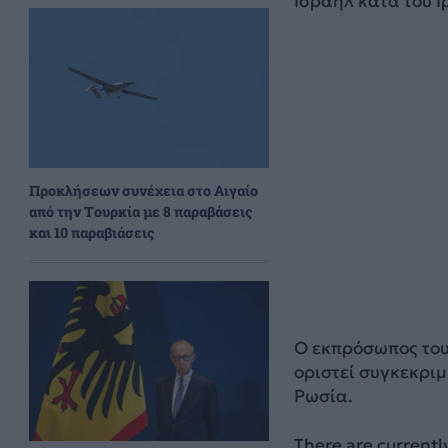
Ισραήλ κατά του Ι
Προκλήσεων συνέχεια στο Αιγαίο
από την Τουρκία με 8 παραβάσεις
και 10 παραβιάσεις
Ο εκπρόσωπος του 
οριστεί συγκεκριμ
Ρωσία.
There are currentl