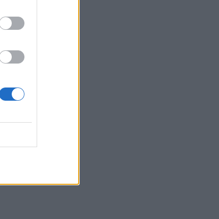
ωση
ην
την
ς υπό
ι,