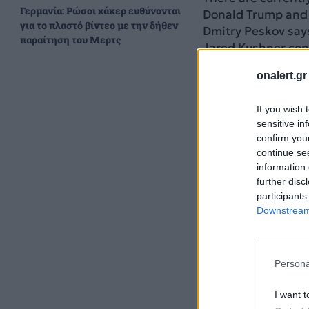
Γερμανία: Ρώσοι χάκερ ευθύνονται
Donald Trump and 
για το πλαστό βίντεο με την δήθεν
Dmitry Peskov says
παραίτηση του Μερτς
Jared Kushner cont
pic.twitter.com/
onalert.gr
— Al Arabiya Engl
If you wish 
sensitive in
confirm you
continue se
information 
further disc
participants
Downstream 
Persona
I want t