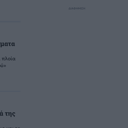
ΔΙΑΦΗΜΙΣΗ
γματα
 πλοία
ού»
ά της