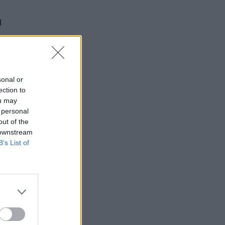
n
d
sonal or
ection to
ou may
 personal
out of the
 downstream
B’s List of