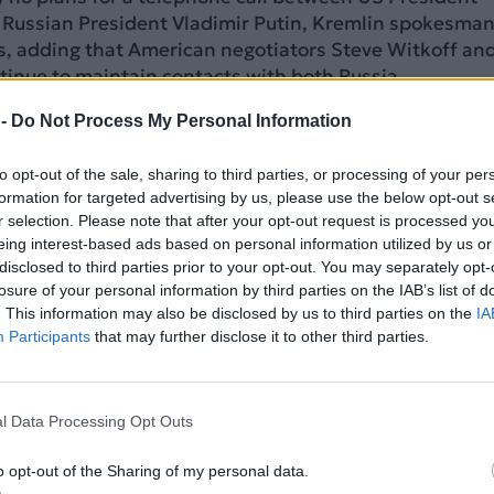
Russian President Vladimir Putin, Kremlin spokesma
, adding that American negotiators ⁠Steve Witkoff an
inue to ⁠maintain contacts with both Russia…
98oxu4zRjP
 -
Do Not Process My Personal Information
ish (@AlArabiya_Eng)
June 9, 2026
to opt-out of the sale, sharing to third parties, or processing of your per
formation for targeted advertising by us, please use the below opt-out s
ΔΙΑΦΗΜΙΣΗ
r selection. Please note that after your opt-out request is processed y
eing interest-based ads based on personal information utilized by us or
disclosed to third parties prior to your opt-out. You may separately opt-
losure of your personal information by third parties on the IAB’s list of
. This information may also be disclosed by us to third parties on the
IA
Participants
that may further disclose it to other third parties.
l Data Processing Opt Outs
o opt-out of the Sharing of my personal data.