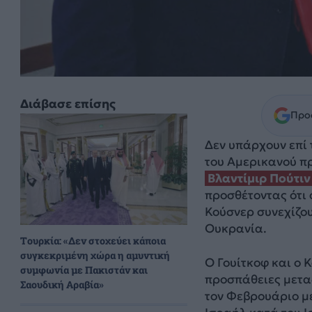
Διάβασε επίσης
Προσ
Δεν υπάρχουν επί 
του Αμερικανού 
Βλαντίμιρ Πούτιν
προσθέτοντας ότι 
Κούσνερ συνεχίζου
Ουκρανία.
Τουρκία: «Δεν στοχεύει κάποια
συγκεκριμένη χώρα η αμυντική
Ο Γουίτκοφ και ο 
συμφωνία με Πακιστάν και
προσπάθειες μεταξ
Σαουδική Αραβία»
τον Φεβρουάριο με