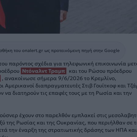
θήκη του onalert.gr ως προτεινόμενη πηγή στην Google
του παρόντος σχέδια για τηλεφωνική επικοινωνία με
προέδρου
Ντόναλντ Τραμπ
και του Ρώσου πρόεδρου
, ανακοίνωσε σήμερα 9/6/2026 το Κρεμλίνο,
οι Αμερικανοί διαπραγματευτές Στιβ Γουίτκοφ και Τζά
ν να διατηρούν τις επαφές τους με τη Ρωσία και την
Κούσνερ έχουν στο παρελθόν εμπλακεί στις μεσολαβητ
ύ της Ρωσίας και της Ουκρανίας, που περιήλθαν σε 
τά την έναρξη της στρατιωτικής δράσης των ΗΠΑ και