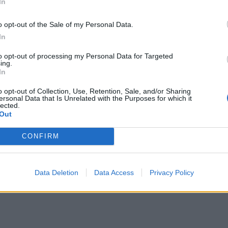
In
ήριξε επίσης – δια του Πεσκόφ – ότι η Ευρωπαϊκή Έν
o opt-out of the Sale of my Personal Data.
ε άλλο παρά έτοιμη να ενεργήσει ως μεσολαβητής στ
In
 διαδικασία στην Ουκρανία και φαίνεται να είναι πιο
η συνέχιση του πολέμου.
to opt-out of processing my Personal Data for Targeted
ing.
In
ο σχόλιο αυτό σε δημοσιογράφους όταν ρωτήθηκε για 
o opt-out of Collection, Use, Retention, Sale, and/or Sharing
να παρέμβει ως μεσολαβητής όσο οι διαπραγματεύσει
ersonal Data that Is Unrelated with the Purposes for which it
ι σε αναμονή.
lected.
Out
η έναρξη μεσολαβητικών προσπαθειών προβάλλοντας
CONFIRM
ους στη Ρωσία είναι πιθανόν παράλογο και λάθος. Κα
ράδεκτο για εμάς», υποστήριξε το Κρεμλίνο.
Data Deletion
Data Access
Privacy Policy
ΔΙΑΦΗΜΙΣΗ