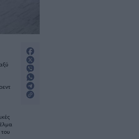
ταξύ
ρεντ
ικές
τέλμα
 του