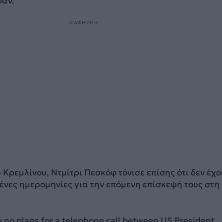
ράν.
ΔΙΑΦΗΜΙΣΗ
Κρεμλίνου, Ντμίτρι Πεσκόφ τόνισε επίσης ότι δεν έχο
ένες ημερομηνίες για την επόμενη επίσκεψή τους στη
y no plans for a telephone call ⁠between US President