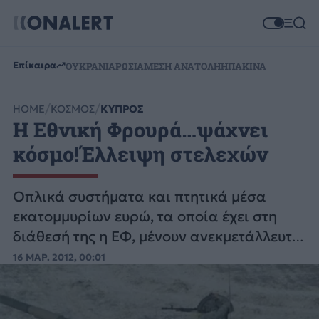
Επίκαιρα
ΟΥΚΡΑΝΙΑ
ΡΩΣΙΑ
ΜΕΣΗ ΑΝΑΤΟΛΗ
ΗΠΑ
ΚΙΝΑ
HOME
ΚΟΣΜΟΣ
ΚΥΠΡΟΣ
Η Εθνική Φρουρά…ψάχνει
κόσμο!Έλλειψη στελεχών
Οπλικά συστήματα και πτητικά μέσα
εκατομμυρίων ευρώ, τα οποία έχει στη
διάθεσή της η ΕΦ, μένουν ανεκμετάλλευτα
ή χωρίς επαρκή στελέχωση λόγω
16 ΜΑΡ. 2012, 00:01
μειωμένου αριθμού αξιωματικών και
υπαξιωματικών.