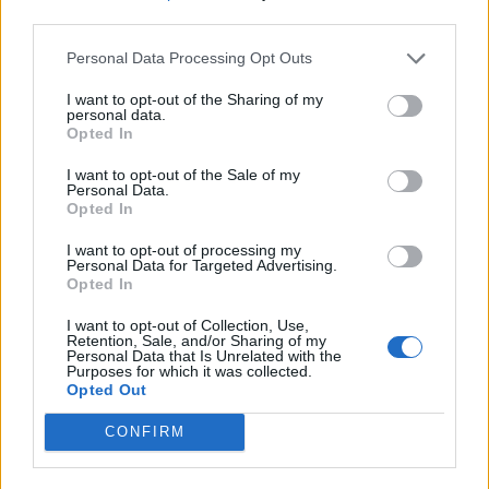
third parties.
Personal Data Processing Opt Outs
I want to opt-out of the Sharing of my
personal data.
Opted In
I want to opt-out of the Sale of my
Personal Data.
Opted In
I want to opt-out of processing my
Personal Data for Targeted Advertising.
Opted In
I want to opt-out of Collection, Use,
Retention, Sale, and/or Sharing of my
Personal Data that Is Unrelated with the
ΕΛΛΑΔΑ
Purposes for which it was collected.
Παρουσία Μητσοτάκη υπεγράφη
Opted Out
συμφωνία για την ηλεκτρική
διασύνδεση Ελλάδας – Κύπρου με την
CONFIRM
Great Sea Interconnector