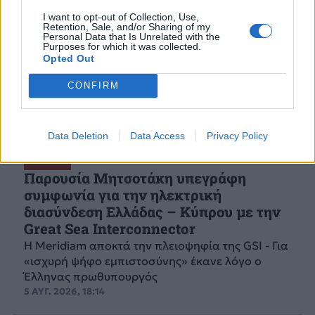
I want to opt-out of Collection, Use,
Retention, Sale, and/or Sharing of my
Personal Data that Is Unrelated with the
Purposes for which it was collected.
Opted Out
CONFIRM
Data Deletion
Data Access
Privacy Policy
ΕΛΛΑΔΑ
Παρουσία Μητσοτάκη υπεγράφη
συμφωνία για την ηλεκτρική
διασύνδεση Ελλάδας – Κύπρου με την
Great Sea Interconnector
Η Meridiam αποκτά την πλειοψηφία της GSI - Για
«ισχυρή ψήφο εμπιστοσύνης» έκανε λόγο ο
Έλληνας πρωθυπουργός
5 ΑΥΓ. 2026, 18:14