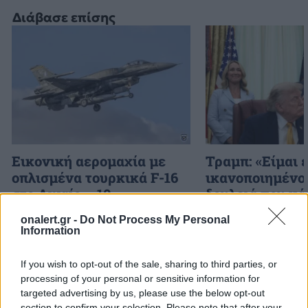
Διάβασε επίσης
Εικονική αερομαχία με
Τραμπ: «Είμαι 
οπλισμένα τουρκικά F-16
ικανοποιημένος
στο Αιγαίο – 10
δουλειά που κά
παραβάσεις και 17
Χέγκσεθ»
onalert.gr -
Do Not Process My Personal
παραβιάσεις ο
Information
απολογισμός
If you wish to opt-out of the sale, sharing to third parties, or
processing of your personal or sensitive information for
ΔΙΑΦΗΜΙΣΗ
targeted advertising by us, please use the below opt-out
section to confirm your selection. Please note that after your