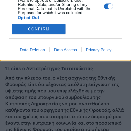
I want to opt-out of Collection, Use,
Retention, Sale, and/or Sharing of my
Personal Data that Is Unrelated with the
Purposes for which it was collected.
Opted Out
CONFIRM
Data Deletion
Data Access
Privacy Policy
Τι είπε ο Αντιστράτηγος Τσιτσικώστας
Από την πλευρά του, ο νέος αρχηγός της Εθνικής
Φρουράς είπε ότι «έχοντας απόλυτη επίγνωση της
υψίστης τιμής που μου επιφυλάχθηκε με την
απόφαση του υπουργικού συμβουλίου της
Κυπριακής Δημοκρατίας να μου ανατεθούν τα
καθήκοντα του αρχηγού της Εθνικής Φρουράς, αλλά
και του χρέους που απορρέει από τον διορισμό μου
έναντι στην κυπριακή κοινωνία και στο προσωπικό
της Εθνικής Φρουράς του οποίου από σήμερα