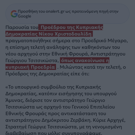
Προσθήκη του onalert.gr ως προτεινόμενη πηγή στην
Google
Παρουσία του
Προέδρου της Κυπριακής
Δημοκρατίας Νίκου Χριστοδουλίδη
πραγματοποιήθηκε σήμερα στο Προεδρικό Μέγαρο,
η επίσημη τελετή ανάληψης των καθηκόντων του
νέου αρχηγού στην Εθνική Φρουρά, Αντιστράτηγου
Γεώργιου Τσιτσικώστα,
όπως ανακοίνωσε η
κυπριακή Προεδρία
. Μιλώντας κατά την τελετή, ο
Πρόεδρος της Δημοκρατίας είπε ότι:
«Το υπουργικό συμβούλιο της Κυπριακής
Δημοκρατίας, κατόπιν εισήγησης του υπουργού
Άμυνας, διόρισε τον αντιστράτηγο Γεώργιο
Τσιτσικώστα ως αρχηγό του Γενικού Επιτελείου
Εθνικής Φρουράς προς αντικατάσταση του
αντιστράτηγου Δημόκριτου Ζερβάκη. Κύριε Αρχηγέ,
Στρατηγέ Γεώργιε Τσιτσικώστα, με τη νενομισμένη
διαβεβαίωση που μόλις συνυπογράψαμε,