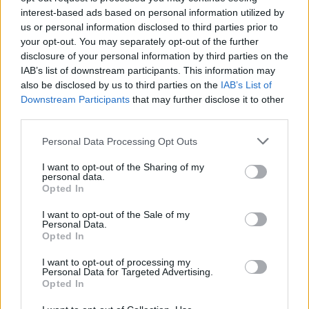
ένας ισχυρός, ευέλικτος και αποτελεσματικός
interest-based ads based on personal information utilized by
us or personal information disclosed to third parties prior to
στρατός, με αποτρεπτική ισχύ και με προσωπικό που
your opt-out. You may separately opt-out of the further
διαθέτει ικανότητες και ακμαίο ηθικό, έτοιμο να
disclosure of your personal information by third parties on the
ανταποκριθεί με επιτυχία στις σημερινές
IAB’s list of downstream participants. This information may
προκλήσεις.
also be disclosed by us to third parties on the
IAB’s List of
Downstream Participants
that may further disclose it to other
Σε αυτή σας την προσπάθεια, να είστε απόλυτα
third parties.
βέβαιος ότι, η κυβέρνηση και εγώ προσωπικά, όπως
επίσης ο υπουργός Άμυνας, θα βρισκόμαστε στο
Personal Data Processing Opt Outs
πλευρό σας, ως αρωγοί και συμπαραστάτες,
συνδράμοντας με κάθε τρόπο στην προσπάθεια και
I want to opt-out of the Sharing of my
personal data.
το έργο σας. Σας εύχομαι καλή επιτυχία και μια
Opted In
δημιουργική πορεία στην τιμητική, αλλά και συνάμα
απαιτητική αποστολή που αναλαμβάνετε,
I want to opt-out of the Sale of my
Personal Data.
επαναλαμβάνω, σε μια ημικατεχόμενη πατρίδα».
Opted In
I want to opt-out of processing my
Personal Data for Targeted Advertising.
Opted In