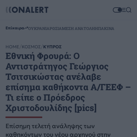
Επίκαιρα
ΟΥΚΡΑΝΙΑ
ΡΩΣΙΑ
ΜΕΣΗ ΑΝΑΤΟΛΗ
ΗΠΑ
ΚΙΝΑ
HOME
ΚΟΣΜΟΣ
ΚΥΠΡΟΣ
Εθνική Φρουρά: Ο
Αντιστράτηγος Γεώργιος
Τσιτσικώστας ανέλαβε
επίσημα καθήκοντα Α/ΓΕΕΦ –
Τι είπε ο Πρόεδρος
Χριστοδουλίδης [pics]
Επίσημη τελετή ανάληψης των
καθηκόντων του νέου αρχηγού στην