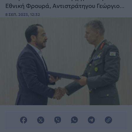
Εθνική Φρουρά, Αντιστράτηγου Γεώργιου
Τσιτσικώστα, όπως ανακοίνωσε η
8 ΣΕΠ. 2023, 12:32
κυπριακή Προεδρία.