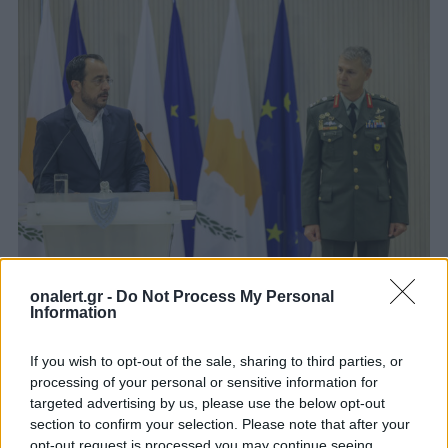
Κύριε αρχηγέ της Εθνικής Φρουράς, με φάρο το έργο
onalert.gr -
Do Not Process My Personal
των προκατόχων σας και συνοδοιπόρους το καθ’ όλα
Information
αξιόλογο προσωπικό της Εθνικής Φρουράς,
συναισθανόμενος το μεγαλεπήβολο έργο που
If you wish to opt-out of the sale, sharing to third parties, or
αναλαμβάνετε σε μια κατεχόμενη πατρίδα είμαι
processing of your personal or sensitive information for
πεπεισμένος ότι η Εθνική Φρουρά, με τη δική σας
targeted advertising by us, please use the below opt-out
αρχηγία και καθοδήγηση, θα αναβαθμιστεί και θα
section to confirm your selection. Please note that after your
εκσυγχρονιστεί ακόμα περισσότερο και θα καταστεί
opt-out request is processed you may continue seeing