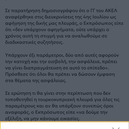
Σε παρατήρηση δημοσιογράφου ότι ο ΓΓ του ΑΚΕΛ
αναφέρθηκε στις διευκρινίσεις της 4ης Ιουλίου ως
αφήγηση της δικής μας πλευράς, ο Εκπρόσωπος είπε
ότι «δεν υπάρχουν αφηγήματα, ούτε υπάρχει ο
χρόνος αυτή τη στιγμή για να αναλωθούμε σε
διαδικαστικές συζητήσεις.
Υπάρχουν έξι παράμετροι, δύο από αυτές αφορούν
την κατοχή και την εισβολή, την ασφάλεια, πρέπει
να γίνει διαπραγμάτευση σε αυτό το επίπεδο».
Πρόσθεσε ότι όλοι θα πρέπει να δώσουν έμφαση
στα θέματα της ασφάλειας.
Σε ερώτηση τι θα γίνει στην περίπτωση που δεν
τοποθετηθεί η τουρκοκυπριακή πλευρά για όλες τις
παραμέτρους και αν θα υπάρξουν συνεπώς όροι
αναφοράς, ο Εκπρόσωπος είπε «να δούμε την
εξέλιξη, να μην κάνουμε εικασίες.