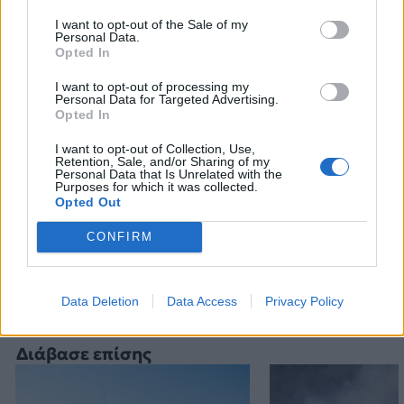
I want to opt-out of the Sale of my
Personal Data.
Opted In
I want to opt-out of processing my
Personal Data for Targeted Advertising.
Opted In
I want to opt-out of Collection, Use,
ΕΘΝΙΚΗ ΑΣΦΑΛΕΙΑ
ΕΘΝΙΚΗ ΦΡΟΥΡΑ
ΚΥΠΡΟΣ
Retention, Sale, and/or Sharing of my
Personal Data that Is Unrelated with the
Purposes for which it was collected.
Opted Out
Ακολουθήστε το onalert.gr στο
Google
News
και μάθετε πρώτοι όλες τις ειδήσεις
CONFIRM
για την άμυνα.
Data Deletion
Data Access
Privacy Policy
Διάβασε επίσης