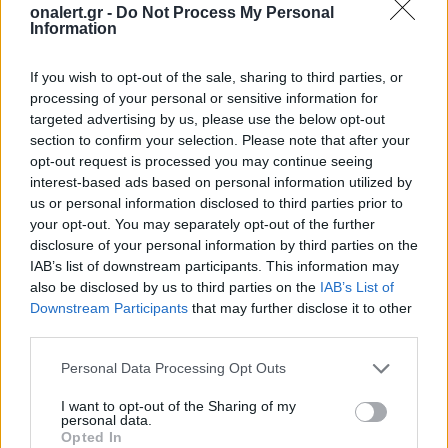
Είναι γεγονός ότι ο ΓΓ ζήτησε να συμφωνηθούν όροι
onalert.gr -
Do Not Process My Personal
Information
αναφοράς που θα οδηγήσουν στην επανέναρξη των
διαπραγματεύσεων. Αυτό από μόνο του είναι αρκετά
κατατοπιστικό για το τι πρέπει να γίνει».
If you wish to opt-out of the sale, sharing to third parties, or
processing of your personal or sensitive information for
Εξάλλου, ερωτηθείς αν ο Πρόεδρος της Δημοκρατίας
targeted advertising by us, please use the below opt-out
θα αναπέμψει τον εκλογικό νόμο, ο Εκπρόσωπος
section to confirm your selection. Please note that after your
είπε ότι «αυτός ο νόμος μελετάται σε συνεργασία του
opt-out request is processed you may continue seeing
interest-based ads based on personal information utilized by
Προέδρου με τον Υπουργό Εσωτερικών, ώστε να
us or personal information disclosed to third parties prior to
ληφθεί κάποια απόφαση».
your opt-out. You may separately opt-out of the further
disclosure of your personal information by third parties on the
Πηγή:
philenews
IAB’s list of downstream participants. This information may
also be disclosed by us to third parties on the
IAB’s List of
ΔΙΑΦΗΜΙΣΗ
Downstream Participants
that may further disclose it to other
third parties.
Personal Data Processing Opt Outs
I want to opt-out of the Sharing of my
personal data.
Opted In