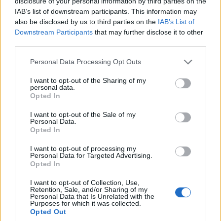
disclosure of your personal information by third parties on the
IAB’s list of downstream participants. This information may
Patriot στη Σαουδική
Ιράν: Οι πέντε
also be disclosed by us to third parties on the
IAB’s List of
Αραβία: Η στρατηγική της
όροι που θέτει
Downstream Participants
that may further disclose it to other
Αθήνας απέναντι στον
για να ανοίξει 
third parties.
«επιτήδειο ουδέτερο» –
του Ορμούζ
Personal Data Processing Opt Outs
Συμμαχίες με Ισραήλ,
Ινδία και Εμιράτα
I want to opt-out of the Sharing of my
personal data.
Opted In
ΔΙΑΦΗΜΙΣΗ
I want to opt-out of the Sale of my
Personal Data.
Opted In
I want to opt-out of processing my
Personal Data for Targeted Advertising.
Opted In
I want to opt-out of Collection, Use,
Retention, Sale, and/or Sharing of my
Personal Data that Is Unrelated with the
Purposes for which it was collected.
Opted Out