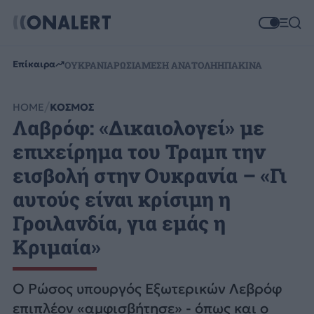
Επίκαιρα
ΟΥΚΡΑΝΙΑ
ΡΩΣΙΑ
ΜΕΣΗ ΑΝΑΤΟΛΗ
ΗΠΑ
ΚΙΝΑ
HOME
ΚΟΣΜΟΣ
Λαβρόφ: «Δικαιολογεί» με
επιχείρημα του Τραμπ την
εισβολή στην Ουκρανία – «Γι
αυτούς είναι κρίσιμη η
Γροιλανδία, για εμάς η
Κριμαία»
Ο Ρώσος υπουργός Εξωτερικών Λεβρόφ
επιπλέον «αμφισβήτησε» - όπως και ο