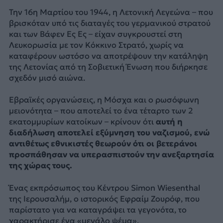
Την 16η Μαρτίου του 1944, η Λετονική Λεγεώνα – που
βρισκόταν υπό τις διαταγές του γερμανικού στρατού
και των Βάφεν Ες Ες – είχαν συγκρουστεί στη
Λευκορωσία με τον Κόκκινο Στρατό, χωρίς να
καταφέρουν ωστόσο να αποτρέψουν την κατάληψη
της Λετονίας από τη Σοβιετική Ένωση που διήρκησε
σχεδόν μισό αιώνα.
Εβραϊκές οργανώσεις, η Μόσχα και ο ρωσόφωνη
μειονότητα – που αποτελεί το ένα τέταρτο των 2
εκατομμυρίων κατοίκων – κρίνουν ότι
αυτή η
διαδήλωση αποτελεί εξύμνηση του ναζισμού, ενώ
αντιθέτως εθνικιστές θεωρούν ότι οι βετεράνοι
προσπάθησαν να υπερασπιστούν την ανεξαρτησία
της χώρας τους.
Ένας εκπρόσωπος του Κέντρου Simon Wiesenthal
της Ιερουσαλήμ, ο ιστορικός Εφραίμ Ζουρόφ, που
παρίστατο για να καταγράψει τα γεγονότα, το
χαρακτήρισε ένα «μεγάλο ψέμα».