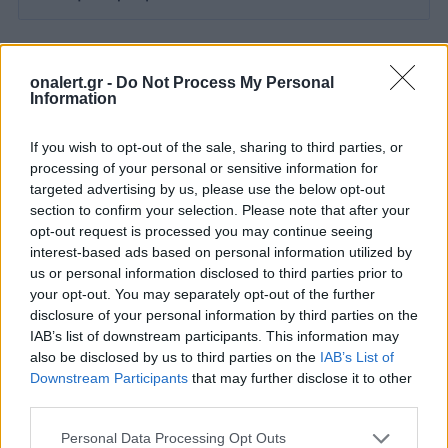
onalert.gr -
Do Not Process My Personal
Διάβασε επίσης
Information
If you wish to opt-out of the sale, sharing to third parties, or
processing of your personal or sensitive information for
targeted advertising by us, please use the below opt-out
section to confirm your selection. Please note that after your
opt-out request is processed you may continue seeing
interest-based ads based on personal information utilized by
us or personal information disclosed to third parties prior to
your opt-out. You may separately opt-out of the further
Ανάλυση IISS: Η Ευρώπη
Η Τουρκία προ
disclosure of your personal information by third parties on the
δεν είναι προετοιμασμένη
στο Αιγαίο με 
IAB’s list of downstream participants. This information may
για επιθέσεις της Ρωσίας
και παραβιάσει
also be disclosed by us to third parties on the
IAB’s List of
με μη επανδρωμένα
επανδρωμένα 
Downstream Participants
that may further disclose it to other
αεροσκάφη
third parties.
Personal Data Processing Opt Outs