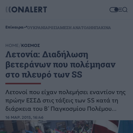
Επίκαιρα
ΟΥΚΡΑΝΙΑ
ΡΩΣΙΑ
ΜΕΣΗ ΑΝΑΤΟΛΗ
ΗΠΑ
ΚΙΝΑ
HOME
ΚΟΣΜΟΣ
Λετονία: Διαδήλωση
βετεράνων που πολέμησαν
στο πλευρό των SS
Λετονοί που είχαν πολεμήσει εναντίον της
πρώην ΕΣΣΔ στις τάξεις των SS κατά τη
διάρκεια του Β΄ Παγκοσμίου Πολέμου
διαδήλωσαν σήμερα στη Ρίγα
16 ΜΑΡ. 2015, 16:46