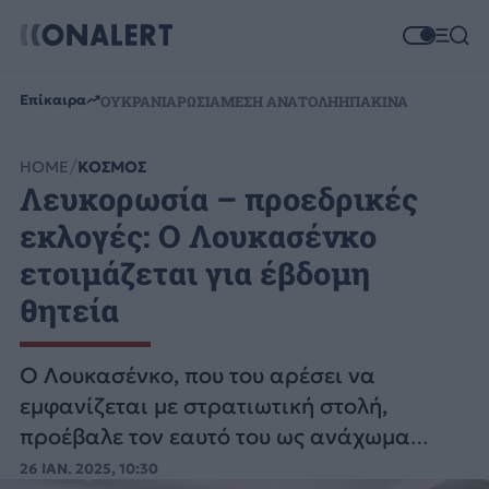
Επίκαιρα
ΟΥΚΡΑΝΙΑ
ΡΩΣΙΑ
ΜΕΣΗ ΑΝΑΤΟΛΗ
ΗΠΑ
ΚΙΝΑ
HOME
ΚΟΣΜΟΣ
Λευκορωσία – προεδρικές
εκλογές: Ο Λουκασένκο
ετοιμάζεται για έβδομη
θητεία
Ο Λουκασένκο, που του αρέσει να
εμφανίζεται με στρατιωτική στολή,
προέβαλε τον εαυτό του ως ανάχωμα
απέναντι στο χάος του πολέμου στην
26 ΙΑΝ. 2025, 10:30