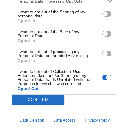
Personal Data Processing Opt Outs
I want to opt-out of the Sharing of my
personal data.
Opted In
I want to opt-out of the Sale of my
Personal Data.
Opted In
I want to opt-out of processing my
Personal Data for Targeted Advertising.
Opted In
I want to opt-out of Collection, Use,
Retention, Sale, and/or Sharing of my
Personal Data that Is Unrelated with the
ΑΛΕΞΑΝΤΡ ΛΟΥΚΑΣΕΝΚΟ
ΒΛΑΝΤΙΜΙΡ ΠΟΥΤΙΝ
Purposes for which it was collected.
Opted Out
ΛΕΥΚΟΡΩΣΙΑ
ΡΩΣΙΑ
ΡΩΣΙΚΗ ΕΙΣΒΟΛΗ ΣΤΗΝ ΟΥΚΡΑΝΙΑ
CONFIRM
Ακολουθήστε το onalert.gr στο
Google
News
και μάθετε πρώτοι όλες τις ειδήσεις
Data Deletion
Data Access
Privacy Policy
για την άμυνα.