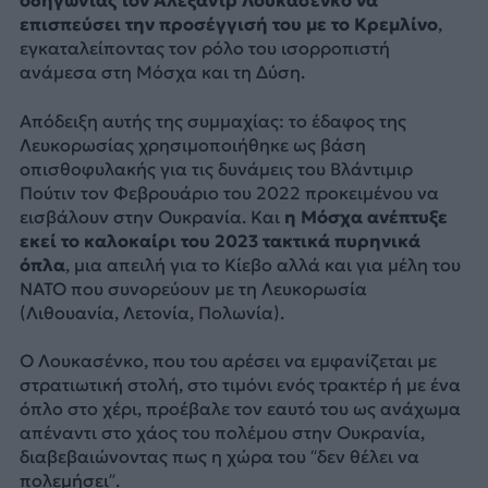
οδηγώντας τον Αλεξάντρ Λουκασένκο να
επισπεύσει την προσέγγισή του με το Κρεμλίνο
,
εγκαταλείποντας τον ρόλο του ισορροπιστή
ανάμεσα στη Μόσχα και τη Δύση.
Απόδειξη αυτής της συμμαχίας: το έδαφος της
Λευκορωσίας χρησιμοποιήθηκε ως βάση
οπισθοφυλακής για τις δυνάμεις του Βλάντιμιρ
Πούτιν τον Φεβρουάριο του 2022 προκειμένου να
εισβάλουν στην Ουκρανία. Και
η Μόσχα ανέπτυξε
εκεί το καλοκαίρι του 2023 τακτικά πυρηνικά
όπλα
, μια απειλή για το Κίεβο αλλά και για μέλη του
ΝΑΤΟ που συνορεύουν με τη Λευκορωσία
(Λιθουανία, Λετονία, Πολωνία).
Ο Λουκασένκο, που του αρέσει να εμφανίζεται με
στρατιωτική στολή, στο τιμόνι ενός τρακτέρ ή με ένα
όπλο στο χέρι, προέβαλε τον εαυτό του ως ανάχωμα
απέναντι στο χάος του πολέμου στην Ουκρανία,
διαβεβαιώνοντας πως η χώρα του “δεν θέλει να
πολεμήσει”.