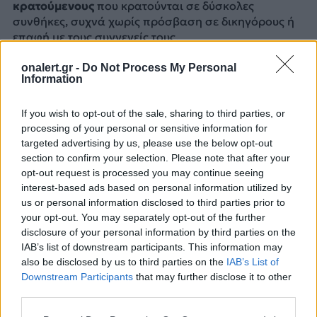
κρατούμενους
που κρατούνται σε δύσκολες
συνθήκες, συχνά χωρίς πρόσβαση σε δικηγόρους ή
επαφή με τους συγγενείς τους.
Η Σβετλάνα Τιχανόφσκαγια, ο σύζυγος της οποίας
onalert.gr -
Do Not Process My Personal
Information
Σεργκέι Τιχανόφκσι είναι φυλακισμένος και στον
οποίο απαγορεύεται η επικοινωνία, κάλεσε ωστόσο
If you wish to opt-out of the sale, sharing to third parties, or
τους Λευκορώσους να μην κατέβουν σε διαδηλώσεις
processing of your personal or sensitive information for
για τις εκλογές, εκτιμώντας πως “η καταστολή” θα
targeted advertising by us, please use the below opt-out
είναι ακόμη πιο ισχυρή.
section to confirm your selection. Please note that after your
opt-out request is processed you may continue seeing
“Θα έρθει η στιγμή, είναι βέβαιο, και οι άνθρωποι
interest-based ads based on personal information utilized by
πρέπει να παραμείνουν έτοιμοι να αναλάβουν
us or personal information disclosed to third parties prior to
δράση” όταν παρουσιαστεί αυτή η ευκαιρία,
your opt-out. You may separately opt-out of the further
επέμεινε μιλώντας στο Γαλλικό Πρακτορείο.
disclosure of your personal information by third parties on the
IAB’s list of downstream participants. This information may
Πηγές: AFP, ΑΠΕ-ΜΠΕ
also be disclosed by us to third parties on the
IAB’s List of
Downstream Participants
that may further disclose it to other
ΔΙΑΦΗΜΙΣΗ
third parties.