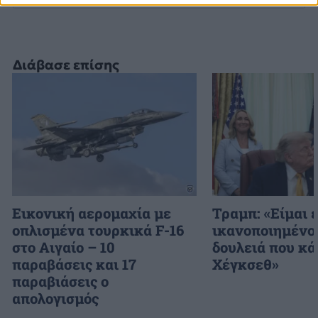
Διάβασε επίσης
Εικονική αερομαχία με
Τραμπ: «Είμαι 
οπλισμένα τουρκικά F-16
ικανοποιημένος
στο Αιγαίο – 10
δουλειά που κά
παραβάσεις και 17
Χέγκσεθ»
παραβιάσεις ο
απολογισμός