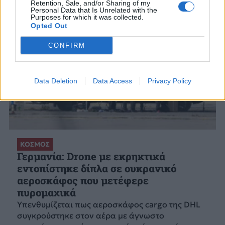
Retention, Sale, and/or Sharing of my
Personal Data that Is Unrelated with the
Purposes for which it was collected.
Opted Out
CONFIRM
Data Deletion
Data Access
Privacy Policy
ΚΟΣΜΟΣ
Γερμανία: Drone με εκρηκτικά
εντοπίστηκε δίπλα σε ουκρανικό
αεροσκάφος που μετέφερε
πυρομαχικά
Υπενθυμίζεται πως αεροσκάφος cargo της DHL
συγκρούστηκε στον αέρα με άγνωστο