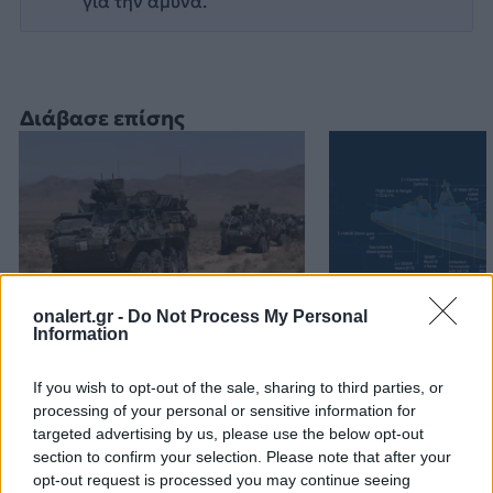
για την άμυνα.
Διάβασε επίσης
onalert.gr -
Do Not Process My Personal
Information
Stryker για το Στρατό
ΗΠΑ: Τα νέα θ
Ξηράς μέσω EDA: Θετικές
κλάσης Ντόναλ
If you wish to opt-out of the sale, sharing to third parties, or
οι ΗΠΑ – Αναμονή για
θα είναι από τα
processing of your personal or sensitive information for
αριθμό, εκδόσεις και
πλοία που ναυ
targeted advertising by us, please use the below opt-out
κατάσταση οχημάτων
ποτέ
section to confirm your selection. Please note that after your
opt-out request is processed you may continue seeing