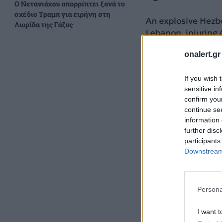
Ο Νετανιάχου απορρίπτει ξανά το
σχέδιο Τραμπ για ειρήνη στη
An explosive Hezbo
Λωρίδα της Γάζας
Lebanon, injuring 
minutes later, inju
onalert.gr
Hezbollah continu
If you wish 
sensitive in
— Israel Defense 
confirm you
continue se
information 
further disc
participants
Downstream 
Persona
I want t