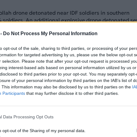
llah drone detonated near IDF soldiers in southern
4 soldiers. An additional explosive drone detonated se
ring an additional soldier.
 -
Do Not Process My Personal Information
e spreading their…
to opt-out of the sale, sharing to third parties, or processing of your per
formation for targeted advertising by us, please use the below opt-out s
Forces (@IDF)
June 17, 2026
r selection. Please note that after your opt-out request is processed y
eing interest-based ads based on personal information utilized by us or
ΔΙΑΦΗΜΙΣΗ
disclosed to third parties prior to your opt-out. You may separately opt-
losure of your personal information by third parties on the IAB’s list of
. This information may also be disclosed by us to third parties on the
IA
Participants
that may further disclose it to other third parties.
l Data Processing Opt Outs
o opt-out of the Sharing of my personal data.