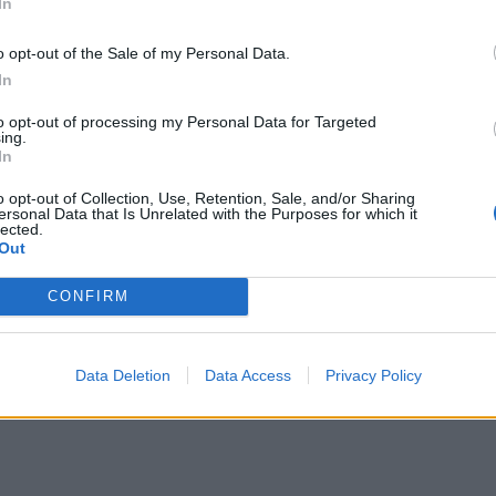
In
o opt-out of the Sale of my Personal Data.
In
ο πρόεδρος του Λιβάνου, Ζοζέφ Αούν, επεσήμανε ότι
ιαπραγματεύσεων» με το Ισραήλ είναι «ανεξάρτητη»
to opt-out of processing my Personal Data for Targeted
ing.
ινγκτον και Τεχεράνης.
In
o opt-out of Collection, Use, Retention, Sale, and/or Sharing
ό: ΑΠΕ – ΜΠΕ, Times of Israel
ersonal Data that Is Unrelated with the Purposes for which it
lected.
Out
ΔΙΑΦΗΜΙΣΗ
CONFIRM
Data Deletion
Data Access
Privacy Policy