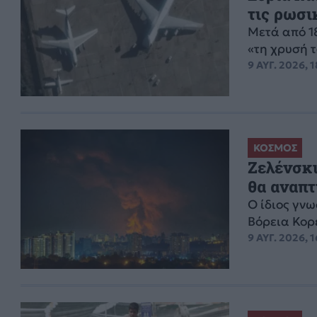
τις ρωσι
Μετά από 1
«τη χρυσή 
9 ΑΥΓ. 2026, 
ΚΟΣΜΟΣ
Ζελένσκι
θα αναπτ
Ο ίδιος γνω
Βόρεια Κορ
9 ΑΥΓ. 2026, 