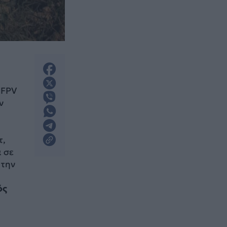
 FPV
ν
τ,
 σε
 την
ός