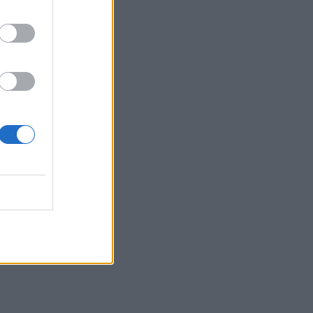
η
από