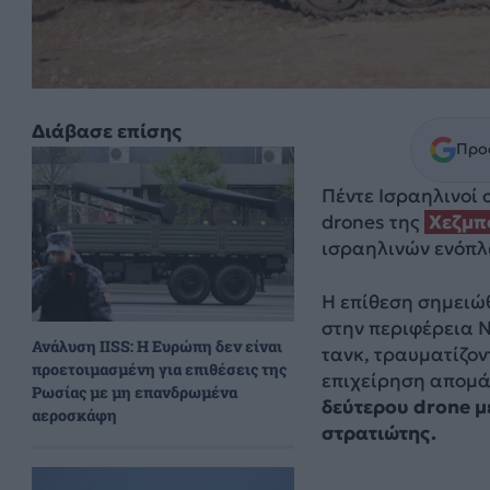
Διάβασε επίσης
Προσ
Πέντε Ισραηλινοί
drones της
Χεζμπ
ισραηλινών ενόπλ
Η επίθεση σημειώθ
στην περιφέρεια 
Ανάλυση IISS: Η Ευρώπη δεν είναι
τανκ, τραυματίζον
προετοιμασμένη για επιθέσεις της
επιχείρηση απομά
Ρωσίας με μη επανδρωμένα
δεύτερου drone μ
αεροσκάφη
στρατιώτης.