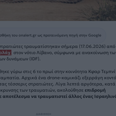
θήκη του onalert.gr ως προτεινόμενη πηγή στην Google
 στρατιώτες τραυματίστηκαν σήμερα (17.06.2026) από
ολάχ
στον νότιο Λίβανο, σύμφωνα με ανακοίνωση τω
ων δυνάμεων (IDF).
ηκε γύρω στις 6 το πρωί στην κοινότητα Κφαρ Τεμπνί
Ναμπατία. Αρχικά ένα drone-καμικάζι εξερράγη κοντά
τας τέσσερις στρατιώτες. Λίγα λεπτά αργότερα, κατά
κρυνσης των τραυματιών, ακολούθησε
επιδρομή
ε αποτέλεσμα να τραυματιστεί άλλος ένας Ισραηλιν
ΔΙΑΦΗΜΙΣΗ