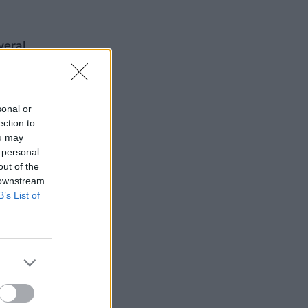
veral
sonal or
ection to
ou may
 personal
out of the
 downstream
B’s List of