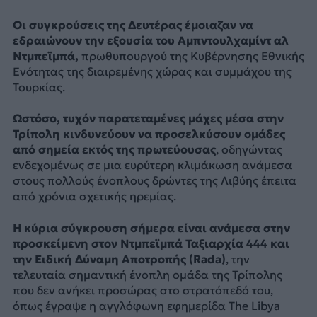
Οι συγκρούσεις της Δευτέρας έμοιαζαν να
εδραιώνουν την εξουσία του Αμπντουλχαμίντ αλ
Ντμπεϊμπά,
πρωθυπουργού της Κυβέρνησης Εθνικής
Ενότητας της διαιρεμένης χώρας και συμμάχου της
Τουρκίας.
Ωστόσο, τυχόν παρατεταμένες μάχες μέσα στην
Τρίπολη κινδυνεύουν να προσελκύσουν ομάδες
από σημεία εκτός της πρωτεύουσας
, οδηγώντας
ενδεχομένως σε μια ευρύτερη κλιμάκωση ανάμεσα
στους πολλούς ένοπλους δρώντες της Λιβύης έπειτα
από χρόνια σχετικής ηρεμίας.
Η κύρια σύγκρουση σήμερα είναι ανάμεσα στην
προσκείμενη στον Ντμπεϊμπά Ταξιαρχία 444 και
την Ειδική Δύναμη Αποτροπής (Rada)
, την
τελευταία σημαντική ένοπλη ομάδα της Τρίπολης
που δεν ανήκει προσώρας στο στρατόπεδό του,
όπως έγραψε η αγγλόφωνη εφημερίδα The Libya