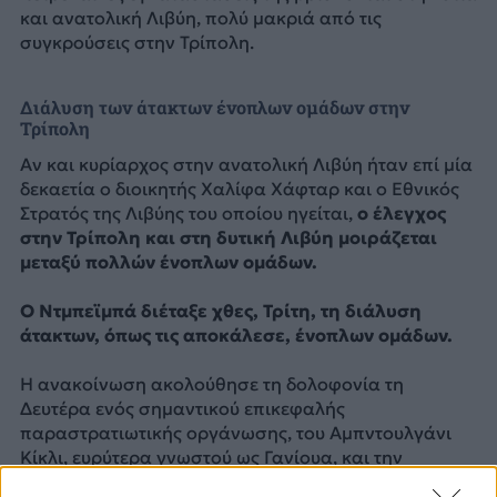
και ανατολική Λιβύη, πολύ μακριά από τις
συγκρούσεις στην Τρίπολη.
Διάλυση των άτακτων ένοπλων ομάδων στην
Τρίπολη
Αν και κυρίαρχος στην ανατολική Λιβύη ήταν επί μία
δεκαετία ο διοικητής Χαλίφα Χάφταρ και ο Εθνικός
Στρατός της Λιβύης του οποίου ηγείται,
ο έλεγχος
στην Τρίπολη και στη δυτική Λιβύη μοιράζεται
μεταξύ πολλών ένοπλων ομάδων.
Ο Ντμπεϊμπά διέταξε χθες, Τρίτη, τη διάλυση
άτακτων, όπως τις αποκάλεσε, ένοπλων ομάδων.
Η ανακοίνωση ακολούθησε τη δολοφονία τη
Δευτέρα ενός σημαντικού επικεφαλής
παραστρατιωτικής οργάνωσης, του Αμπντουλγάνι
Κίκλι, ευρύτερα γνωστού ως Γανίουα, και την
απρόσμενη ήττα της ομάδας Σύστημα Υποστήριξης