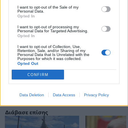
I want to opt-out of the Sale of my
Personal Data.
Opted In
I want to opt-out of processing my
Personal Data for Targeted Advertising.
Opted In
I want to opt-out of Collection, Use,
ΛΙΒΥΗ
ΤΡΙΠΟΛΗ
Retention, Sale, and/or Sharing of my
Personal Data that Is Unrelated with the
Purposes for which it was collected.
Opted Out
Ακολουθήστε το onalert.gr στο
Google
CONFIRM
News
και μάθετε πρώτοι όλες τις ειδήσεις
για την άμυνα.
Data Deletion
Data Access
Privacy Policy
Διάβασε επίσης