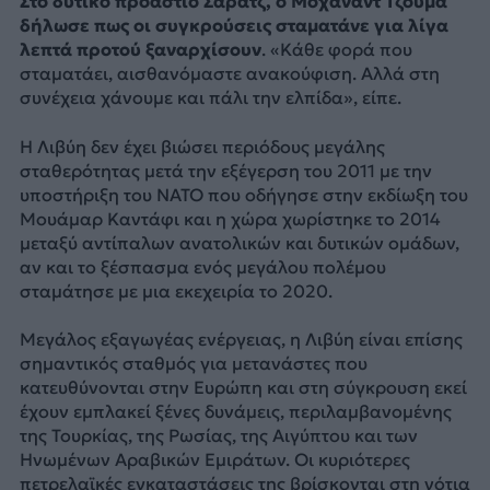
Στο δυτικό προάστιο Σαράτζ, ο Μοχάναντ Τζούμα
δήλωσε πως οι συγκρούσεις σταματάνε για λίγα
λεπτά προτού ξαναρχίσουν
. «Κάθε φορά που
σταματάει, αισθανόμαστε ανακούφιση. Αλλά στη
συνέχεια χάνουμε και πάλι την ελπίδα», είπε.
Η Λιβύη δεν έχει βιώσει περιόδους μεγάλης
σταθερότητας μετά την εξέγερση του 2011 με την
υποστήριξη του ΝΑΤΟ που οδήγησε στην εκδίωξη του
Μουάμαρ Καντάφι και η χώρα χωρίστηκε το 2014
μεταξύ αντίπαλων ανατολικών και δυτικών ομάδων,
αν και το ξέσπασμα ενός μεγάλου πολέμου
σταμάτησε με μια εκεχειρία το 2020.
Μεγάλος εξαγωγέας ενέργειας, η Λιβύη είναι επίσης
σημαντικός σταθμός για μετανάστες που
κατευθύνονται στην Ευρώπη και στη σύγκρουση εκεί
έχουν εμπλακεί ξένες δυνάμεις, περιλαμβανομένης
της Τουρκίας, της Ρωσίας, της Αιγύπτου και των
Ηνωμένων Αραβικών Εμιράτων. Οι κυριότερες
πετρελαϊκές εγκαταστάσεις της βρίσκονται στη νότια