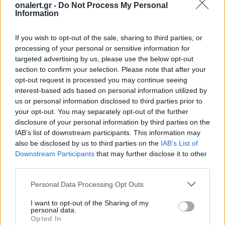
Σταθερότητας στην οποία ανήκε από ομάδες που
onalert.gr -
Do Not Process My Personal
Information
συμμαχούν με τον Ντμπεϊμπά.
Η κατάληψη εδάφους του ΣΥΣ στη Λιβύη από
If you wish to opt-out of the sale, sharing to third parties, or
συμμαχικές με τον Ντμπεΐμπά ομάδες, τις ταξιαρχίες
processing of your personal or sensitive information for
444 και 111, δείχνει μια μεγάλη συγκέντρωση
targeted advertising by us, please use the below opt-out
section to confirm your selection. Please note that after your
εξουσίας στην κατακερματισμένη πρωτεύουσα, με
opt-out request is processed you may continue seeing
αποτέλεσμα η Rada να είναι η τελευταία μεγάλη
interest-based ads based on personal information utilized by
ομάδα που δεν έχει στενούς δεσμούς με τον
us or personal information disclosed to third parties prior to
πρωθυπουργό.
your opt-out. You may separately opt-out of the further
disclosure of your personal information by third parties on the
Πηγή: ΑΠΕ – ΜΠΕ / Φωτογραφία αρχείου Reuters
IAB’s list of downstream participants. This information may
also be disclosed by us to third parties on the
IAB’s List of
ΔΙΑΦΗΜΙΣΗ
Downstream Participants
that may further disclose it to other
third parties.
Personal Data Processing Opt Outs
I want to opt-out of the Sharing of my
personal data.
Opted In