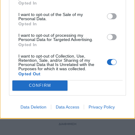
Διάβασε επίσης
Opted In
I want to opt-out of the Sale of my
Personal Data.
Opted In
I want to opt-out of processing my
Personal Data for Targeted Advertising.
Opted In
I want to opt-out of Collection, Use,
Retention, Sale, and/or Sharing of my
Personal Data that Is Unrelated with the
Patriot στη Σαουδική
Αιγαίο: Πέντε 
Purposes for which it was collected.
Αραβία: Κάθε μήνα
και επτά παραβ
Opted Out
επαναξιολογείται η
τρία τουρκικά 
CONFIRM
ελληνική παρουσία –
επανδρωμένα 
Μήνυμα της Αθήνας στο
Ριάντ
Data Deletion
Data Access
Privacy Policy
ΔΙΑΦΗΜΙΣΗ