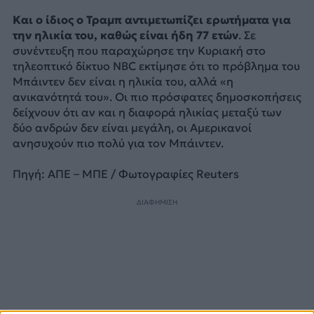
Και ο ίδιος ο Τραμπ αντιμετωπίζει ερωτήματα για
την ηλικία του, καθώς είναι ήδη 77 ετών
. Σε
συνέντευξη που παραχώρησε την Κυριακή στο
τηλεοπτικό δίκτυο NBC εκτίμησε ότι το πρόβλημα του
Μπάιντεν δεν είναι η ηλικία του, αλλά «η
ανικανότητά του». Οι πιο πρόσφατες δημοσκοπήσεις
δείχνουν ότι αν και η διαφορά ηλικίας μεταξύ των
δύο ανδρών δεν είναι μεγάλη, οι Αμερικανοί
ανησυχούν πιο πολύ για τον Μπάιντεν.
Πηγή: ΑΠΕ – ΜΠΕ / Φωτογραφίες Reuters
ΔΙΑΦΗΜΙΣΗ