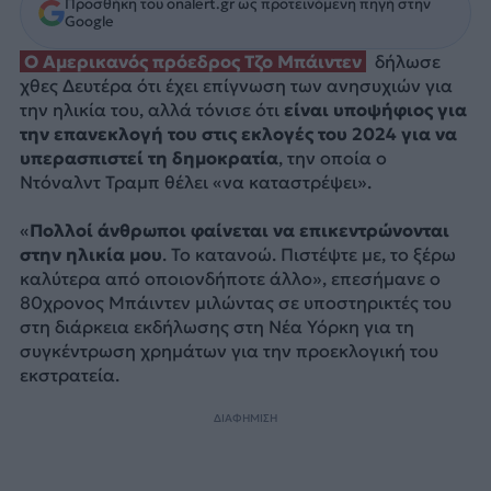
Προσθήκη του onalert.gr ως προτεινόμενη πηγή στην
Google
Ο Αμερικανός πρόεδρος Τζο Μπάιντεν
δήλωσε
χθες Δευτέρα ότι έχει επίγνωση των ανησυχιών για
την ηλικία του, αλλά τόνισε ότι
είναι υποψήφιος για
την επανεκλογή του στις εκλογές του 2024 για να
υπερασπιστεί τη δημοκρατία
, την οποία ο
Ντόναλντ Τραμπ θέλει «να καταστρέψει».
«
Πολλοί άνθρωποι φαίνεται να επικεντρώνονται
στην ηλικία μου
. Το κατανοώ. Πιστέψτε με, το ξέρω
καλύτερα από οποιονδήποτε άλλο», επεσήμανε ο
80χρονος Μπάιντεν μιλώντας σε υποστηρικτές του
στη διάρκεια εκδήλωσης στη Νέα Υόρκη για τη
συγκέντρωση χρημάτων για την προεκλογική του
εκστρατεία.
ΔΙΑΦΗΜΙΣΗ