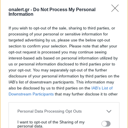
onalert.gr -
Do Not Process My Personal
Information
If you wish to opt-out of the sale, sharing to third parties, or
processing of your personal or sensitive information for
targeted advertising by us, please use the below opt-out
section to confirm your selection. Please note that after your
ΕΚΛΟΓΕΣ ΣΤΙΣ ΗΠΑ
ΗΠΑ
ΝΤΟΝΑΛΝΤ ΤΡΑΜΠ
opt-out request is processed you may continue seeing
interest-based ads based on personal information utilized by
ΠΡΟΕΔΡΙΚΕΣ ΕΚΛΟΓΕΣ ΗΠΑ
ΠΡΟΕΔΡΟΣ ΤΩΝ ΗΠΑ
us or personal information disclosed to third parties prior to
ΤΖΟ ΜΠΑΙΝΤΕΝ
your opt-out. You may separately opt-out of the further
disclosure of your personal information by third parties on the
IAB’s list of downstream participants. This information may
also be disclosed by us to third parties on the
IAB’s List of
Ακολουθήστε το onalert.gr στο
Google
Downstream Participants
that may further disclose it to other
News
και μάθετε πρώτοι όλες τις ειδήσεις
third parties.
για την άμυνα.
Personal Data Processing Opt Outs
I want to opt-out of the Sharing of my
personal data.