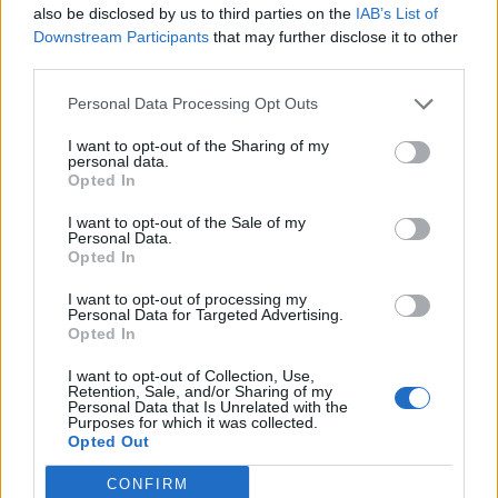
also be disclosed by us to third parties on the
IAB’s List of
Κατά την κατάθεση της στην Επιτροπή Εξωτερικών
Downstream Participants
that may further disclose it to other
Σχέσεων, η υφυπουργός Εξωτερικών των ΗΠΑ Κάρεν
third parties.
Ντόνφριντ εξέφρασε
αισιοδοξία ότι οι ενταξιακές
συνομιλίες θα καρποφορήσουν μέχρι τη Σύνοδο
Personal Data Processing Opt Outs
Κορυφής του ΝΑΤΟ στη Μαδρίτη
. «Είμαστε βέβαιοι
ότι το θέμα θα επιλυθεί με θετικό τρόπο. Υπάρχει
I want to opt-out of the Sharing of my
personal data.
βαθιά και ευρεία υποστήριξη σε όλη τη Συμμαχία του
Opted In
ΝΑΤΟ για την ένταξη της Φινλανδίας και της
Σουηδίας. Επομένως, ελπίζουμε ότι θα έχουμε
I want to opt-out of the Sale of my
Personal Data.
σύντομα μια θετική επίλυση», είπε.
Opted In
Στην συγκεκριμένη τοποθέτηση απάντησε ο
I want to opt-out of processing my
Personal Data for Targeted Advertising.
γερουσιαστής Κρις Βαν Χόλεν, ο οποίος πίεσε την
Opted In
υφυπουργό να
δώσει συγκεκριμένο
χρονοδιάγραμμα ρωτώντας αν είναι σε θέση να
I want to opt-out of Collection, Use,
επιβεβαιώσει ότι θα εξασφαλιστεί ομοφωνία για
Retention, Sale, and/or Sharing of my
Personal Data that Is Unrelated with the
την ένταξη της Σουηδίας και της Φινλανδίας μέχρι
Purposes for which it was collected.
τη Σύνοδο Κορυφής του ΝΑΤΟ
στην Μαδρίτη. Η
Opted Out
Κάρεν Ντόνφριντ περιορίστηκε να απαντήσει «θα
CONFIRM
σας πω ότι σίγουρα πιέζουμε για αυτό».