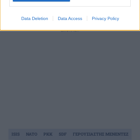
Πηγή: ΑΠΕ – ΜΠΕ / Φωτογραφία αρχείου Intime
News
Data Deletion
Data Access
Privacy Policy
ΔΙΑΦΗΜΙΣΗ
ISIS
NATO
PKK
SDF
ΓΕΡΟΥΣΙΑΣΤΗΣ ΜΕΝΕΝΤΕΖ