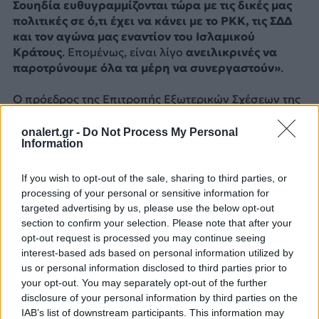
Σουηδία ευθυγραμμίζονται τώρα με τις δικές μας
πολιτικές σε ό,τι έχει να κάνει με το PKK, τις ΣΔΔ
και τον αγώνα μας εναντίον του Ισλαμικού
Κράτους
. Επομένως, είναι λίγο
ανειλικρινές να
παροτρύνουμε όλα τα μέρη να συνεργαστούν»
.
Ο πρόεδρος της Επιτροπής Εξωτερικών Σχέσεων της
Γερουσίας συνέχισε
να βάζει στο στόχαστρο την
πολιτική «ίσων αποστάσεων»
, λέγοντας «θα ήθελα
onalert.gr -
Do Not Process My Personal
Information
να σημειώσω απλώς για την ιστορία ότι στα περίπου
30 χρόνια που εμπλέκομαι με την εξωτερική πολιτική
ένα από τα πράγματα που με ενοχλούν στο Στέιτ
If you wish to opt-out of the sale, sharing to third parties, or
Ντιπάρτμεντ, ανεξάρτητα από το ποιος βρίσκεται
processing of your personal or sensitive information for
στη κυβέρνηση, είναι ότι καλούμε όλα τα μέρη να
targeted advertising by us, please use the below opt-out
section to confirm your selection. Please note that after your
κάνουν κάτι, όταν σε τελευταία ανάλυση δεν είναι
opt-out request is processed you may continue seeing
όλα τα μέρη υπεύθυνα για τη διένεξη ή το ζήτημα ή
interest-based ads based on personal information utilized by
το πρόβλημα που έχουμε να αντιμετωπίσουμε».
us or personal information disclosed to third parties prior to
your opt-out. You may separately opt-out of the further
Σύνοδος του ΝΑΤΟ: αγώνας με τον χρόνο για να
disclosure of your personal information by third parties on the
ξεπεραστεί το τουρκικό βέτο
IAB’s list of downstream participants. This information may