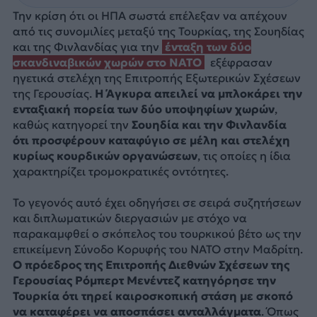
Την κρίση ότι οι ΗΠΑ σωστά επέλεξαν να απέχουν
από τις συνομιλίες μεταξύ της Τουρκίας, της Σουηδίας
και της Φινλανδίας για την
ένταξη των δύο
σκανδιναβικών χωρών στο NATO
εξέφρασαν
ηγετικά στελέχη της Επιτροπής Εξωτερικών Σχέσεων
της Γερουσίας.
Η Άγκυρα απειλεί να μπλοκάρει την
ενταξιακή πορεία των δύο υποψηφίων χωρών
,
καθώς κατηγορεί την
Σουηδία και την Φινλανδία
ότι προσφέρουν καταφύγιο σε μέλη και στελέχη
κυρίως κουρδικών οργανώσεων
, τις οποίες η ίδια
χαρακτηρίζει τρομοκρατικές οντότητες.
Το γεγονός αυτό έχει οδηγήσει σε σειρά συζητήσεων
και διπλωματικών διεργασιών με στόχο να
παρακαμφθεί ο σκόπελος του τουρκικού βέτο ως την
επικείμενη Σύνοδο Κορυφής του ΝΑΤΟ στην Μαδρίτη.
Ο πρόεδρος της Επιτροπής Διεθνών Σχέσεων της
Γερουσίας Ρόμπερτ Μενέντεζ κατηγόρησε την
Τουρκία ότι τηρεί καιροσκοπική στάση
με σκοπό
να καταφέρει να αποσπάσει ανταλλάγματα
. Όπως