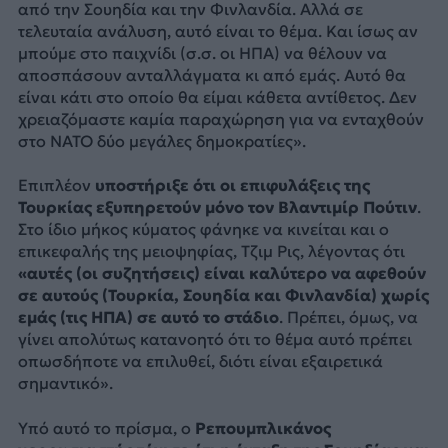
από την Σουηδία και την Φινλανδία. Αλλά σε
τελευταία ανάλυση, αυτό είναι το θέμα. Και ίσως αν
μπούμε στο παιχνίδι (σ.σ. οι ΗΠΑ) να θέλουν να
αποσπάσουν ανταλλάγματα κι από εμάς. Αυτό θα
είναι κάτι στο οποίο θα είμαι κάθετα αντίθετος. Δεν
χρειαζόμαστε καμία παραχώρηση για να ενταχθούν
στο ΝΑΤΟ δύο μεγάλες δημοκρατίες».
Επιπλέον
υποστήριξε ότι οι επιφυλάξεις της
Τουρκίας εξυπηρετούν μόνο τον Βλαντιμίρ Πούτιν
.
Στο ίδιο μήκος κύματος φάνηκε να κινείται και ο
επικεφαλής της μειοψηφίας, Τζιμ Ρις, λέγοντας ότι
«αυτές (οι συζητήσεις) είναι καλύτερο να αφεθούν
σε αυτούς (Τουρκία, Σουηδία και Φινλανδία) χωρίς
εμάς (τις ΗΠΑ) σε αυτό το στάδιο
. Πρέπει, όμως, να
γίνει απολύτως κατανοητό ότι το θέμα αυτό πρέπει
οπωσδήποτε να επιλυθεί, διότι είναι εξαιρετικά
σημαντικό».
Υπό αυτό το πρίσμα, ο
Ρεπουμπλικάνος