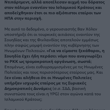
Ντιπάρτμεντ, αλλά αποτέλεσαν αιχμή του δόρατος
στον πόλεμο εναντίον του Ισλαμικού Κράτους και
αποδείχθηκαν έτσι οι πιο αξιόπιστοι εταίροι των
ΗΠΑ στην περιοχή
.
Με αυτό το δεδομένο, ο γερουσιαστής Βαν Χόλεν
υποστήριξε ότι οι τουρκικές αιτιάσεις εναντίον της
Σουηδίας και της Φινλανδίας αποτελούν εμμέσως
πλην σαφώς μομφή εναντίον της κυβέρνησης των
Ηνωμένων Πολιτειών.
«Για να είμαστε ξεκάθαροι, η
Σουηδία έχει ήδη περάσει νόμο που αναγνωρίζει
το PKK ως τρομοκρατική οργάνωση, σωστά
;
Επομένως, είναι ευθυγραμμισμένες με τις Ηνωμένες
Πολιτείες και τους περισσότερους εταίρους μας. Και
δ
εν είναι αλήθεια ότι οι Ηνωμένες Πολιτείες
υπήρξαν ισχυρός εταίρος με τις Συριακές
Δημοκρατικές Δυνάμεις
(σ.σ. ΣΔΔ, βασική
συνιστώσα τους είναι η YPG) στον αγώνα κατά του
Ισλαμικού Κράτους;