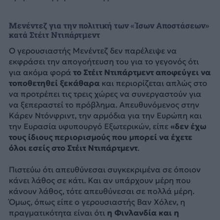
Μενέντεζ για την πολιτική των «Ίσων Αποστάσεων»
κατά Στέιτ Ντιπάρτμεντ
Ο γερουσιαστής Μενέντεζ δεν παρέλειψε να
εκφράσει την απογοήτευση του για το γεγονός ότι
για ακόμα φορά
το Στέιτ Ντιπάρτμεντ αποφεύγει να
τοποθετηθεί ξεκάθαρα
και περιορίζεται απλώς στο
να προτρέπει τις τρεις χώρες να συνεργαστούν για
να ξεπεραστεί το πρόβλημα. Απευθυνόμενος στην
Κάρεν Ντόνφριντ, την αρμόδια για την Ευρώπη και
την Ευρασία υφυπουργό Εξωτερικών, είπε
«δεν έχω
τους ίδιους περιορισμούς που μπορεί να έχετε
όλοι εσείς στο Στέιτ Ντιπάρτμεντ
.
Πιστεύω ότι απευθύνεσαι συγκεκριμένα σε όποιον
κάνει λάθος σε κάτι. Και αν υπάρχουν μέρη που
κάνουν λάθος, τότε απευθύνεσαι σε πολλά μέρη.
Όμως, όπως είπε ο γερουσιαστής Βαν Χόλεν, η
πραγματικότητα είναι ότι
η Φινλανδία και η