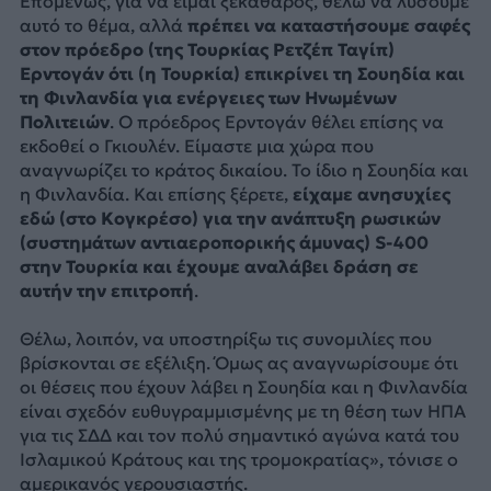
Επομένως, για να είμαι ξεκάθαρος, θέλω να λύσουμε
αυτό το θέμα, αλλά
πρέπει να καταστήσουμε σαφές
στον πρόεδρο (της Τουρκίας Ρετζέπ Ταγίπ)
Ερντογάν ότι (η Τουρκία) επικρίνει τη Σουηδία και
τη Φινλανδία για ενέργειες των Ηνωμένων
Πολιτειών
. Ο πρόεδρος Ερντογάν θέλει επίσης να
εκδοθεί ο Γκιουλέν. Είμαστε μια χώρα που
αναγνωρίζει το κράτος δικαίου. Το ίδιο η Σουηδία και
η Φινλανδία. Και επίσης ξέρετε,
είχαμε ανησυχίες
εδώ (στο Κογκρέσο) για την ανάπτυξη ρωσικών
(συστημάτων αντιαεροπορικής άμυνας) S-400
στην Τουρκία και έχουμε αναλάβει δράση σε
αυτήν την επιτροπή
.
Θέλω, λοιπόν, να υποστηρίξω τις συνομιλίες που
βρίσκονται σε εξέλιξη. Όμως ας αναγνωρίσουμε ότι
οι θέσεις που έχουν λάβει η Σουηδία και η Φινλανδία
είναι σχεδόν ευθυγραμμισμένης με τη θέση των ΗΠΑ
για τις ΣΔΔ και τον πολύ σημαντικό αγώνα κατά του
Ισλαμικού Κράτους και της τρομοκρατίας», τόνισε ο
αμερικανός γερουσιαστής.