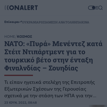
Επίκαιρα
ΟΥΚΡΑΝΙΑ
ΡΩΣΙΑ
ΜΕΣΗ ΑΝΑΤΟΛΗ
ΗΠΑ
ΚΙΝΑ
HOME
ΚΟΣΜΟΣ
NATO: «Πυρά» Μενέντεζ κατά
Στέιτ Ντιπάρτμεντ για το
τουρκικό βέτο στην ένταξη
Φιναλνδίας – Σουηδίας
Τι είπαν ηγετικά στελέχη της Επιτροπής
Εξωτερικών Σχέσεων της Γερουσίας
σχετικά με την στάση των ΗΠΑ για την
ένταξη των δύο σκανδιναβικών χωρών
23 ΙΟΥΝ. 2022, 08:48