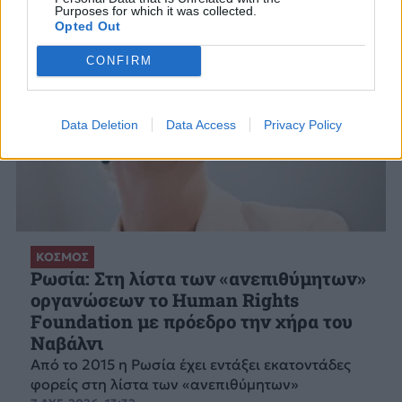
Purposes for which it was collected.
Opted Out
CONFIRM
Data Deletion
Data Access
Privacy Policy
ΚΟΣΜΟΣ
Ρωσία: Στη λίστα των «ανεπιθύμητων»
οργανώσεων το Human Rights
Foundation με πρόεδρο την χήρα του
Ναβάλνι
Από το 2015 η Ρωσία έχει εντάξει εκατοντάδες
φορείς στη λίστα των «ανεπιθύμητων»