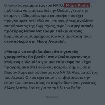
Ο γενικός γραμματέας του NATO,
Μαρκ Ρούτε
,
πρόκειται να επισκεφθεί την Ουάσινγκτον την
επόμενη εβδομάδα, «μια επίσκεψη που έχει
προγραμματιστεί εδώ και καιρό», όπως σχολίασε
εκπρόσωπος της Συμμαχίας, αφού ο
Αμερικανός
πρόεδρος Ντόναλντ Τραμπ επέκρινε τους
Ευρωπαίους συμμάχους του για τη στάση τους
στον πόλεμο στη Μέση Ανατολή
.
«
Μπορώ να επιβεβαιώσει ότι ο γενικός
γραμματέας θα βρεθεί στην Ουάσινγκτον την
επόμενη εβδομάδα για μια επίσκεψη που έχει
προγραμματιστεί εδώ και καιρό
», σημείωσε η
Άλισον Χαρτ εκπρόσωπος του NATO. Αξιωματούχος
του Λευκού Οίκου έχει επίσης επιβεβαιώσει την
επίσκεψη, αν και προς το παρόν δεν είναι γνωστές
άλλες λεπτομέρειες για το ταξίδι του Ρούτε.
ΔΙΑΦΗΜΙΣΗ