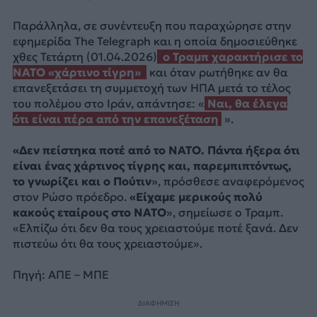
Παράλληλα, σε συνέντευξη που παραχώρησε στην
εφημερίδα The Telegraph και η οποία δημοσιεύθηκε
χθες Τετάρτη (01.04.2026)
ο Τραμπ χαρακτήρισε το
NATO «χάρτινο τίγρη»
και όταν ρωτήθηκε αν θα
επανεξετάσει τη συμμετοχή των ΗΠΑ μετά το τέλος
του πολέμου στο Ιράν, απάντησε: «
Ναι, θα έλεγα
ότι είναι πέρα από την επανεξέταση
».
«Δεν πείστηκα ποτέ από το NATO. Πάντα ήξερα ότι
είναι ένας χάρτινος τίγρης και, παρεμπιπτόντως,
το γνωρίζει και ο Πούτιν
», πρόσθεσε αναφερόμενος
στον Ρώσο πρόεδρο.
«Είχαμε μερικούς πολύ
κακούς εταίρους στο NATO
», σημείωσε ο Τραμπ.
«Ελπίζω ότι δεν θα τους χρειαστούμε ποτέ ξανά. Δεν
πιστεύω ότι θα τους χρειαστούμε».
Πηγή: ΑΠΕ – ΜΠΕ
ΔΙΑΦΗΜΙΣΗ