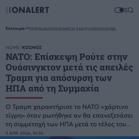
Επίκαιρα
ΟΥΚΡΑΝΙΑ
ΡΩΣΙΑ
ΜΕΣΗ ΑΝΑΤΟΛΗ
ΗΠΑ
ΚΙΝΑ
HOME
ΚΟΣΜΟΣ
NATO: Επίσκεψη Ρούτε στην
Ουάσινγκτον μετά τις απειλές
Τραμπ για απόσυρση των
ΗΠΑ από τη Συμμαχία
Ο Τραμπ χαρακτήρισε το NATO «χάρτινο
τίγρη» όταν ρωτήθηκε αν θα επανεξετάσει
τη συμμετοχή των ΗΠΑ μετά το τέλος του
πολέμου στο Ιράν.
2 ΑΠΡ. 2026, 10:34