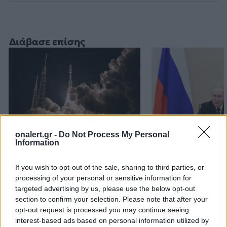
Διάβασε επίσης
onalert.gr -
Do Not Process My Personal
Information
Ελληνικοί δορυφόροι και
WSJ: Ο Πούτιν
μικροδορυφόροι για
δοκιμάσει τη σ
If you wish to opt-out of the sale, sharing to third parties, or
στρατιωτική χρήση: Ο
ΝΑΤΟ με περιο
processing of your personal or sensitive information for
σχεδιασμός του ΓΕΕΘΑ για
εισβολή, εκτιμο
targeted advertising by us, please use the below opt-out
αξιοποίηση της
αμερικανικές 
section to confirm your selection. Please note that after your
πληροφορίας
υπηρεσίες
opt-out request is processed you may continue seeing
interest-based ads based on personal information utilized by