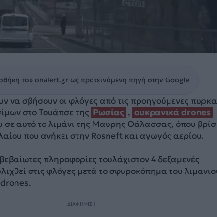
θήκη του onalert.gr ως προτεινόμενη πηγή στην Google
υν να σβήσουν οι φλόγες από τις προηγούμενες πυρκα
σίμων στο Τουάπσε της
Ρωσίας
,
ουκρανικά drones
υ σε αυτό το λιμάνι της Μαύρης Θάλασσας, όπου βρίσ
λαίου που ανήκει στην Rosneft και αγωγός αερίου.
βεβαίωτες πληροφορίες τουλάχιστον 4 δεξαμενές
λιχθεί στις φλόγες μετά το σφυροκόπημα του λιμανιο
 drones.
ΔΙΑΦΗΜΙΣΗ