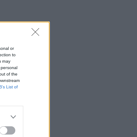
sonal or
ection to
ou may
 personal
out of the
 downstream
B’s List of
AVs!