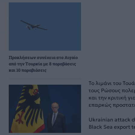
Προκλήσεων συνέχεια στο Αιγαίο
από την Τουρκία με 8 παραβάσεις
και 10 παραβιάσεις
Το λιμάνι του Του
τους Ρώσους πολεμ
και την κριτική γι
επαρκώς προστατε
Ukrainian attack d
Black Sea export t