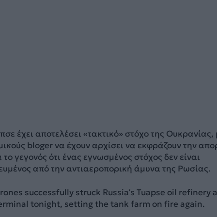
άπσε έχει αποτελέσει «τακτικό» στόχο της Ουκρανίας, 
ικούς bloger να έχουν αρχίσει να εκφράζουν την απο
α το γεγονός ότι ένας εγνωσμένος στόχος δεν είναι
υμένος από την αντιαεροπορική άμυνα της Ρωσίας.
rones successfully struck Russia’s Tuapse oil refinery 
erminal tonight, setting the tank farm on fire again.