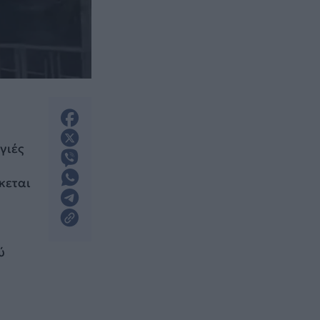
γιές
κεται
ύ