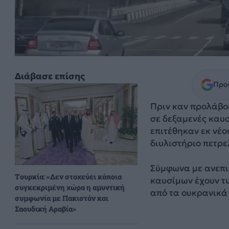
Διάβασε επίσης
Προσ
Πριν καν προλάβο
σε δεξαμενές καυ
επιτέθηκαν εκ νέο
διυλιστήριο πετρε
Σύμφωνα με ανεπι
Τουρκία: «Δεν στοχεύει κάποια
καυσίμων έχουν τυ
συγκεκριμένη χώρα η αμυντική
από τα ουκρανικά
συμφωνία με Πακιστάν και
Σαουδική Αραβία»