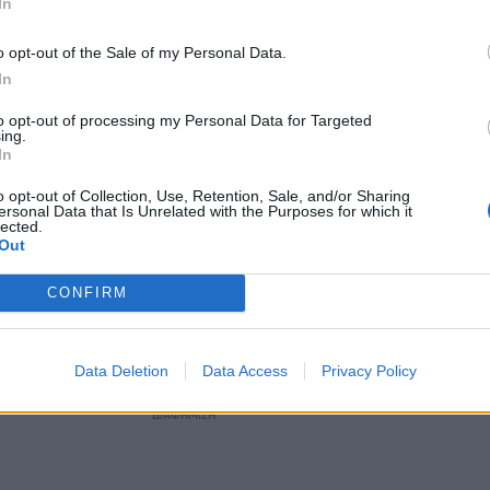
In
 (@Maks_NAFO_FELLA)
April 27, 2026
o opt-out of the Sale of my Personal Data.
In
👍
pic.twitter.com/c81FMsQDcM
to opt-out of processing my Personal Data for Targeted
ing.
𝔱𝔯𝔦𝔠𝔱△ 🇬🇪🇺🇦🇺🇲🇬🇷 (@TheDeadDistrict)
April 28, 2026
In
o opt-out of Collection, Use, Retention, Sale, and/or Sharing
ο οποίο παράγει πετρελαϊκά προϊόντα κυρίως για εξαγ
ersonal Data that Is Unrelated with the Purposes for which it
lected.
α λειτουργεί από τις 16 Απριλίου έπειτα από επίθεση 
Out
οσκάφους, έχουν κάνει γνωστό πηγές στη ρωσική
χανία.
CONFIRM
ς Τουάπσε έχει ετήσια ικανότητα παραγωγής περίπου 
ρικών τόνων ή 240.000 βαρελιών την ημέρα.
Data Deletion
Data Access
Privacy Policy
ΔΙΑΦΗΜΙΣΗ