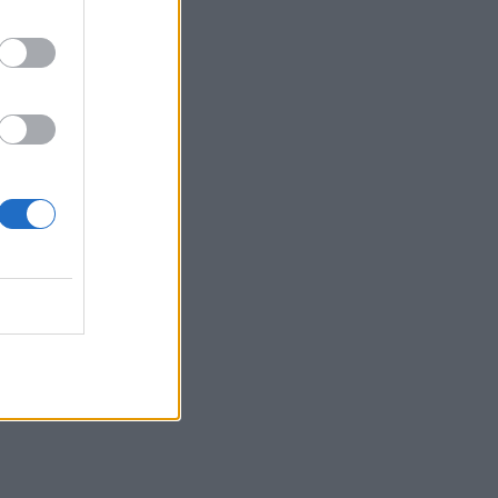
ωγές,
μη
12