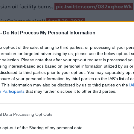
ian oil facility burns.
pic.twitter.com/082xqhozWk
 (@Osinttechnical)
April 28, 2026
 -
Do Not Process My Personal Information
ΔΙΑΦΗΜΙΣΗ
to opt-out of the sale, sharing to third parties, or processing of your per
formation for targeted advertising by us, please use the below opt-out s
r selection. Please note that after your opt-out request is processed y
eing interest-based ads based on personal information utilized by us or
disclosed to third parties prior to your opt-out. You may separately opt-
losure of your personal information by third parties on the IAB’s list of
. This information may also be disclosed by us to third parties on the
IA
Participants
that may further disclose it to other third parties.
l Data Processing Opt Outs
Terminal and Oil Refinery are again under attack by U
o opt-out of the Sharing of my personal data.
/ZJZLuK5mpm