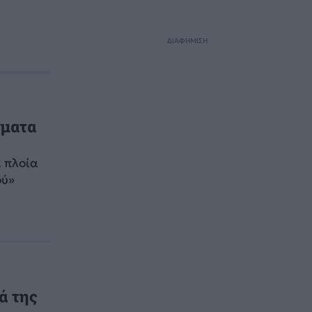
ΔΙΑΦΗΜΙΣΗ
γματα
 πλοία
ού»
ά της