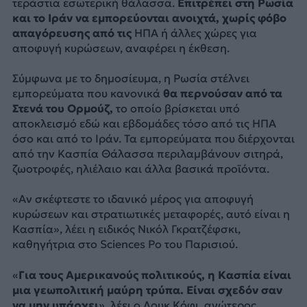
τεράστια εσωτερική θάλασσα.
Επιτρέπει στη Ρωσία
και το Ιράν να εμπορεύονται ανοιχτά, χωρίς φόβο
απαγόρευσης από τις
ΗΠΑ ή άλλες χώρες για
αποφυγή κυρώσεων, αναφέρει η έκθεση.
Σύμφωνα με το δημοσίευμα, η Ρωσία στέλνει
εμπορεύματα που κανονικά
θα περνούσαν από τα
Στενά του Ορμούζ,
το οποίο βρίσκεται υπό
αποκλεισμό εδώ και εβδομάδες τόσο από τις ΗΠΑ
όσο και από το Ιράν. Τα εμπορεύματα που διέρχονται
από την Κασπία Θάλασσα περιλαμβάνουν σιτηρά,
ζωοτροφές, ηλιέλαιο και άλλα βασικά προϊόντα.
«Αν σκέφτεστε το ιδανικό μέρος για αποφυγή
κυρώσεων και στρατιωτικές μεταφορές, αυτό είναι η
Κασπία», λέει η ειδικός Νικόλ Γκρατζέφσκι,
καθηγήτρια στο Sciences Po του Παρισιού.
«
Για τους Αμερικανούς πολιτικούς, η Κασπία είναι
μια γεωπολιτική μαύρη τρύπα. Είναι σχεδόν σαν
να μην υπάρχει
», λέει ο Λουκ Κόφι, ανώτερος