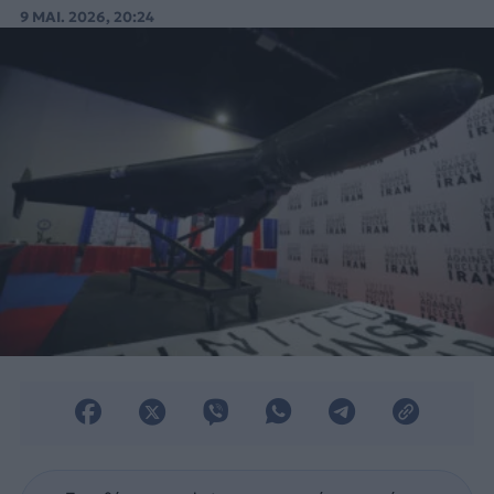
Αμερικανοί αξιωματούχοι στους New York
9 ΜΑΙ. 2026, 20:24
Times.