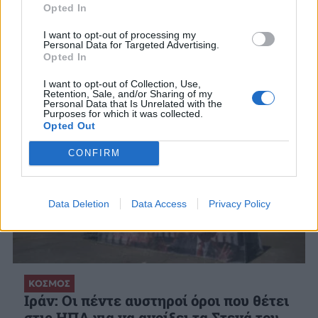
Opted In
ΣΧΕΤΙΚΑ ΑΡΘΡΑ
I want to opt-out of processing my
Personal Data for Targeted Advertising.
Opted In
I want to opt-out of Collection, Use,
Retention, Sale, and/or Sharing of my
Personal Data that Is Unrelated with the
Purposes for which it was collected.
Opted Out
CONFIRM
Data Deletion
Data Access
Privacy Policy
ΚΟΣΜΟΣ
Ιράν: Οι πέντε αυστηροί όροι που θέτει
στις ΗΠΑ για να ανοίξει τα Στενά του