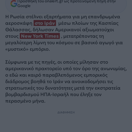
Προσθήκη του onalert.gr ως προτεινόμενη πηγή στην
Google
Η Ρωσία στέλνει εξαρτήματα για μη επανδρωμένα
αεροσκάφη
στο Ιράν
μέσω πλοίων της Κασπίας
Θάλασσας, δήλωσαν Αμερικανοί αξιωματούχοι
στους
New York Times
, μετατρέποντας τη
μεγαλύτερη λίμνη του κόσμου σε βασικό αγωγό για
«μυστικό» εμπόριο.
Σύμφωνα με τις πηγές, οι οποίες μίλησαν στο
αμερικανικό πρακτορείο υπό τον όρο της ανωνυμίας,
ο εδώ και καιρό παραβλεπόμενος εμπορικός
διάδρομος βοηθά το Ιράν να ανοικοδομήσει τις
στρατιωτικές του δυνατότητες μετά την εκστρατεία
βομβαρδισμού ΗΠΑ-Ισραήλ που έληξε τον
περασμένο μήνα.
ΔΙΑΦΗΜΙΣΗ