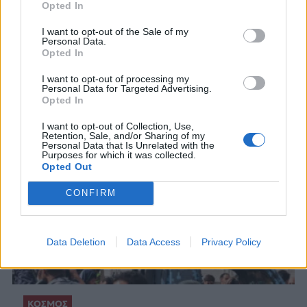
Opted In
Η επίθεση σημειώθηκε στην Τζαραμάνα, πόλη
στην οποία η πλειονότητα των κατοίκων είναι
I want to opt-out of the Sale of my
Δρούζοι και χριστιανοί
Personal Data.
Opted In
7 ΑΥΓ. 2026, 13:15
I want to opt-out of processing my
Personal Data for Targeted Advertising.
Opted In
I want to opt-out of Collection, Use,
Retention, Sale, and/or Sharing of my
Personal Data that Is Unrelated with the
Purposes for which it was collected.
Opted Out
CONFIRM
Data Deletion
Data Access
Privacy Policy
ΚΟΣΜΟΣ