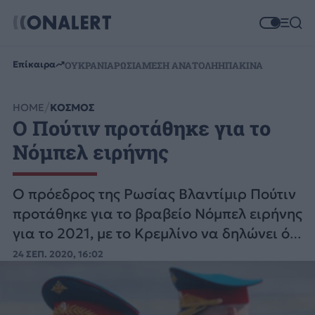
Επίκαιρα
ΟΥΚΡΑΝΙΑ
ΡΩΣΙΑ
ΜΕΣΗ ΑΝΑΤΟΛΗ
ΗΠΑ
ΚΙΝΑ
HOME
ΚΟΣΜΟΣ
Ο Πούτιν προτάθηκε για το
Νόμπελ ειρήνης
Ο πρόεδρος της Ρωσίας Βλαντίμιρ Πούτιν
προτάθηκε για το βραβείο Νόμπελ ειρήνης
για το 2021, με το Κρεμλίνο να δηλώνει ότι
δεν ήταν το ίδιο που τον πρότεινε για την
24 ΣΕΠ. 2020, 16:02
τιμητική αυτή διάκριση.