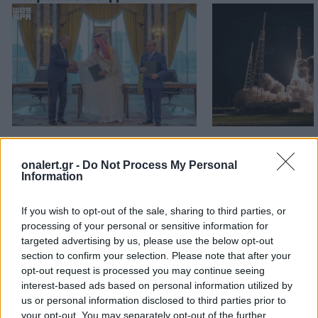
Τριμερής αμυντική
Ελληνικοί δορυ
συμφωνία: Τουρκία,
μικροδορυφόρο
onalert.gr -
Do Not Process My Personal
Σαουδική Αραβία και
στρατιωτική χρ
Information
Πακιστάν ενισχύουν τους
σχεδιασμός το
δεσμούς τους
αξιοποίηση της
If you wish to opt-out of the sale, sharing to third parties, or
πληροφορίας
processing of your personal or sensitive information for
targeted advertising by us, please use the below opt-out
section to confirm your selection. Please note that after your
opt-out request is processed you may continue seeing
ΔΙΑΦΗΜΙΣΗ
interest-based ads based on personal information utilized by
us or personal information disclosed to third parties prior to
your opt-out. You may separately opt-out of the further