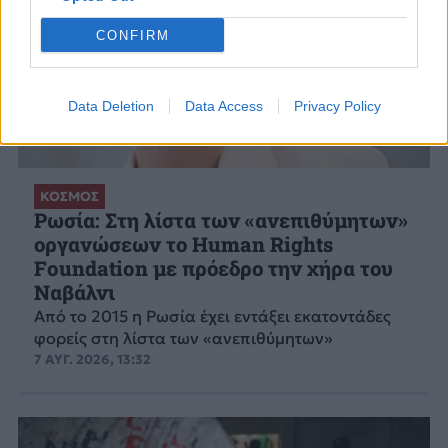
CONFIRM
Data Deletion
Data Access
Privacy Policy
ΚΟΣΜΟΣ
Ρωσία: Στη λίστα των «ανεπιθύμητων»
οργανώσεων το Human Rights
Foundation με πρόεδρο την χήρα του
Ναβάλνι
Από το 2015 η Ρωσία έχει εντάξει εκατοντάδες
φορείς στη λίστα των «ανεπιθύμητων»
7 ΑΥΓ. 2026, 13:32