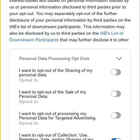
interest-based ads based on personal information utilized by
us or personal information disclosed to third parties prior to
Διάβασε επίσης
your opt-out. You may separately opt-out of the further
disclosure of your personal information by third parties on the
IAB’s list of downstream participants. This information may
also be disclosed by us to third parties on the
IAB’s List of
Downstream Participants
that may further disclose it to other
third parties.
Personal Data Processing Opt Outs
I want to opt-out of the Sharing of my
personal data.
Patriot στη Σαουδική
H «Βαβέλ» των
Opted In
Αραβία: Κάθε μήνα
μέσων της
επαναξιολογείται η
Πυροσβεστικής
I want to opt-out of the Sale of my
Personal Data.
ελληνική παρουσία –
δυστύχημα στη
Opted In
Μήνυμα της Αθήνας στο
συντονισμός κα
Ριάντ
μοντέλο λειτου
I want to opt-out of processing my
Personal Data for Targeted Advertising.
Opted In
I want to opt-out of Collection, Use,
ΔΙΑΦΗΜΙΣΗ
Retention, Sale, and/or Sharing of my