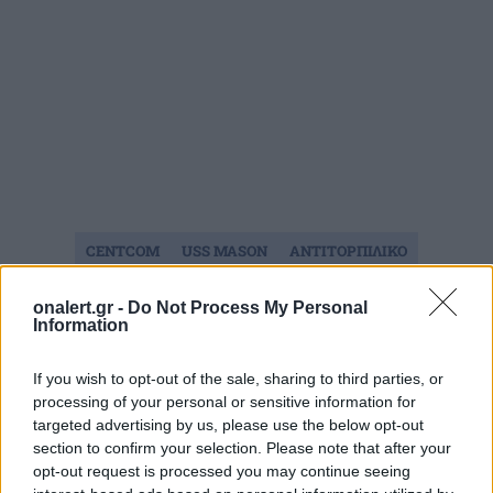
CENTCOM
USS MASON
ΑΝΤΙΤΟΡΠΙΛΙΚΟ
ΕΡΥΘΡΑ ΘΑΛΑΣΣΑ
ΗΠΑ
ΧΟΥΘΙ
onalert.gr -
Do Not Process My Personal
Information
Ακολουθήστε το onalert.gr στο
Google
If you wish to opt-out of the sale, sharing to third parties, or
News
και μάθετε πρώτοι όλες τις ειδήσεις
processing of your personal or sensitive information for
για την άμυνα.
targeted advertising by us, please use the below opt-out
section to confirm your selection. Please note that after your
opt-out request is processed you may continue seeing