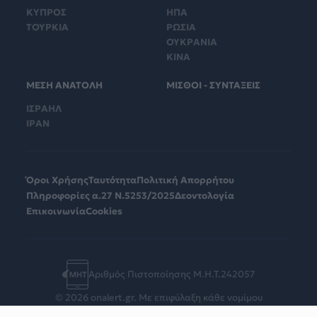
ΚΥΠΡΟΣ
ΗΠΑ
ΤΟΥΡΚΙΑ
ΡΩΣΙΑ
ΟΥΚΡΑΝΙΑ
ΚΙΝΑ
ΜΕΣΗ ΑΝΑΤΟΛΗ
ΜΙΣΘΟΙ - ΣΥΝΤΑΞΕΙΣ
ΙΣΡΑΗΛ
ΙΡΑΝ
Όροι Χρήσης
Ταυτότητα
Πολιτική Απορρήτου
Πληροφορίες α.27 Ν.5253/2025
Δεοντολογία
Επικοινωνία
Cookies
Αριθμός Πιστοποίησης Μ.Η.Τ.242057
© 2026 onalert.gr. Με επιφύλαξη κάθε νομίμου
δικαιώματος.