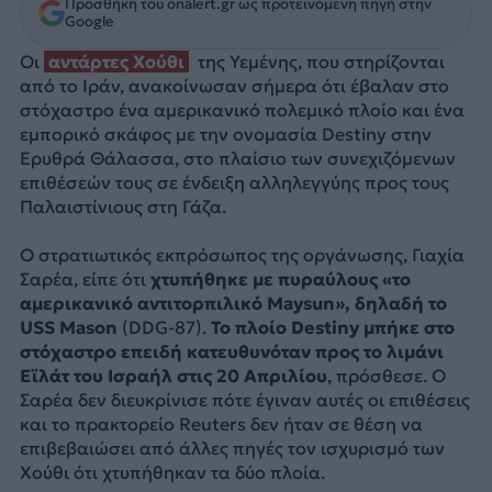
Προσθήκη του onalert.gr ως προτεινόμενη πηγή στην
Google
Οι
αντάρτες Χούθι
της Υεμένης, που στηρίζονται
από το Ιράν, ανακοίνωσαν σήμερα ότι έβαλαν στο
στόχαστρο ένα αμερικανικό πολεμικό πλοίο και ένα
εμπορικό σκάφος με την ονομασία Destiny στην
Ερυθρά Θάλασσα, στο πλαίσιο των συνεχιζόμενων
επιθέσεών τους σε ένδειξη αλληλεγγύης προς τους
Παλαιστίνιους στη Γάζα.
Ο στρατιωτικός εκπρόσωπος της οργάνωσης, Γιαχία
Σαρέα, είπε ότι
χτυπήθηκε με πυραύλους «το
αμερικανικό αντιτορπιλικό Maysun», δηλαδή το
USS Mason
(DDG-87).
Το πλοίο Destiny μπήκε στο
στόχαστρο επειδή κατευθυνόταν προς το λιμάνι
Εϊλάτ του Ισραήλ στις 20 Απριλίου
, πρόσθεσε. Ο
Σαρέα δεν διευκρίνισε πότε έγιναν αυτές οι επιθέσεις
και το πρακτορείο Reuters δεν ήταν σε θέση να
επιβεβαιώσει από άλλες πηγές τον ισχυρισμό των
Χούθι ότι χτυπήθηκαν τα δύο πλοία.