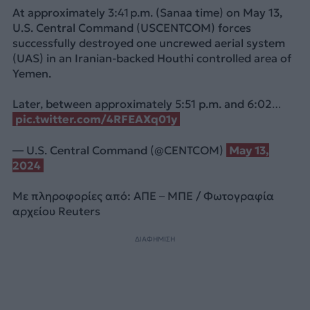
At approximately 3:41 p.m. (Sanaa time) on May 13,
U.S. Central Command (USCENTCOM) forces
successfully destroyed one uncrewed aerial system
(UAS) in an Iranian-backed Houthi controlled area of
Yemen.
Later, between approximately 5:51 p.m. and 6:02…
pic.twitter.com/4RFEAXq01y
— U.S. Central Command (@CENTCOM)
May 13,
2024
Με πληροφορίες από: ΑΠΕ – ΜΠΕ / Φωτογραφία
αρχείου Reuters
ΔΙΑΦΗΜΙΣΗ