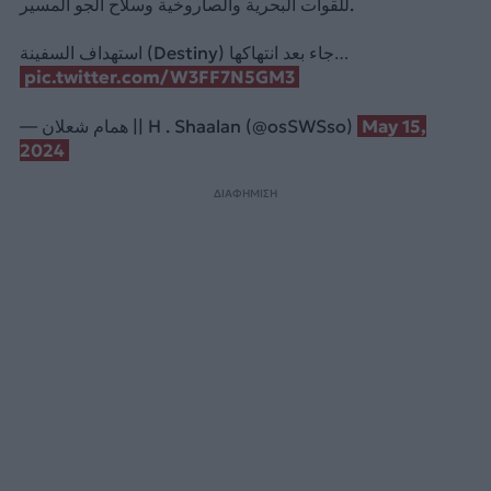
للقوات البحرية والصاروخية وسلاح الجو المسير.
استهداف السفينة (Destiny) جاء بعد انتهاكها…
pic.twitter.com/W3FF7N5GM3
— همام شعلان || H . Shaalan (@osSWSso)
May 15,
2024
ΔΙΑΦΗΜΙΣΗ