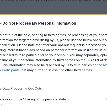
 θέμα της χρήσης των υπερκερδών από τα παγωμένα ρ
εία με σκοπό να ενισχυθεί το οπλοστάσιο της Ουκραν
 -
Do Not Process My Personal Information
ης Ολλανδίας τάχθηκε υπέρ, λέγοντας ότι η πρόταση 
οπής είναι «πολλά υποσχόμενη». Σημείωσε ότι η Επι
to opt-out of the sale, sharing to third parties, or processing of your per
 νομική οδό» και θα πρέπει να γίνουν τα επόμενα βήμ
formation for targeted advertising by us, please use the below opt-out s
ε ότι δεν είναι βέβαιος αν θα υπάρξει σήμερα συμφ
r selection. Please note that after your opt-out request is processed y
eing interest-based ads based on personal information utilized by us or
ξέφρασε τη βεβαιότητα ότι θα γίνει σύντομα.
disclosed to third parties prior to your opt-out. You may separately opt-
losure of your personal information by third parties on the IAB’s list of
η στη Μέση Ανατολή και στη Λωρίδα της Γάζας, ο Ολλ
. This information may also be disclosed by us to third parties on the
IA
ογράμμισε την
ανάγκη παύσης των εχθροπραξιών, 
Participants
that may further disclose it to other third parties.
ρωθούν όλοι οι όμηροι και να ανοίξουν όλοι οι δυνα
ν πρόσβαση της ανθρωπιστικής βοήθειας
. Τόνισε ότι 
υρωπαϊκό Συμβούλιο θα επικεντρωθούν στη διασφάλισ
l Data Processing Opt Outs
ανθρωπιστικής βοήθειας στη Γάζα και στην αποθάρρυ
ει χερσαία επίθεση στη Ράφα, κάτι το οποίο θα ήταν
o opt-out of the Sharing of my personal data.
λεθρος».
In