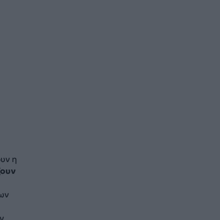
υν η
ζουν
ων
ν