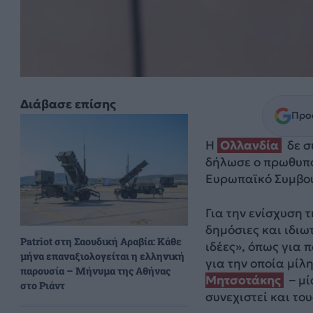
Διάβασε επίσης
Προσ
Η
Ολλανδία
δε σ
δήλωσε ο πρωθυπο
Ευρωπαϊκό Συμβού
Για την ενίσχυση 
δημόσιες και ιδιω
Patriot στη Σαουδική Αραβία: Κάθε
ιδέες», όπως για
μήνα επαναξιολογείται η ελληνική
για την οποία μίλη
παρουσία – Μήνυμα της Αθήνας
Μητσοτάκης
– μί
στο Ριάντ
συνεχιστεί και το