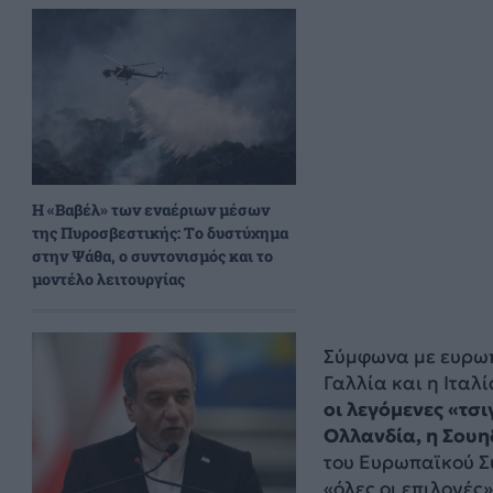
H «Βαβέλ» των εναέριων μέσων
της Πυροσβεστικής: Το δυστύχημα
στην Ψάθα, ο συντονισμός και το
μοντέλο λειτουργίας
Σύμφωνα με ευρωπ
Γαλλία και η Ιταλ
οι λεγόμενες «τσ
Ολλανδία, η Σουηδ
του Ευρωπαϊκού Συ
«όλες οι επιλογές