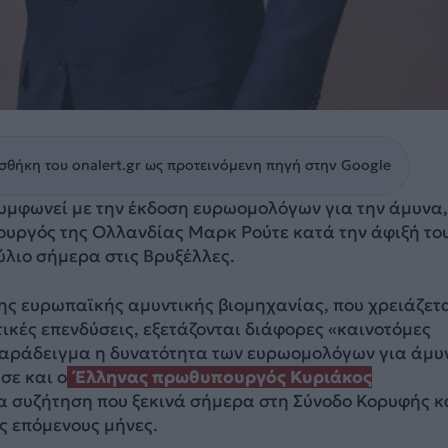
θήκη του onalert.gr ως προτεινόμενη πηγή στην Google
υμφωνεί με την έκδοση ευρωομολόγων για την άμυνα,
υργός της Ολλανδίας Μαρκ Ρούτε κατά την άφιξή του
λιο σήμερα στις Βρυξέλλες.
της ευρωπαϊκής αμυντικής βιομηχανίας, που χρειάζετ
τικές επενδύσεις, εξετάζονται διάφορες «καινοτόμες
 παράδειγμα η δυνατότητα των ευρωομολόγων για άμυ
σε και ο
Έλληνας πρωθυπουργός Κυριάκος
α συζήτηση που ξεκινά σήμερα στη Σύνοδο Κορυφής κ
υς επόμενους μήνες.