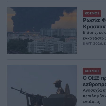
ΚΟΣΜΟΣ
Ρωσία: Φ
Κρασνον
Επίσης, ου
εγκατάστασ
8 ΑΥΓ. 2026, 
ΚΟΣΜΟΣ
Ο ΟΗΕ πρ
εχθροπρα
Ανησυχία υ
περιλαμβαν
εντάσεις