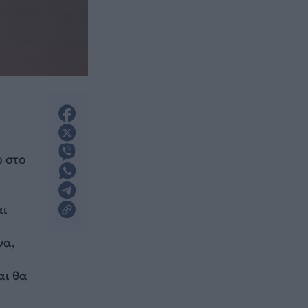
 στο
αι
να,
αι θα