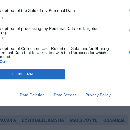
/ Φωτογραφία Reuters
o opt-out of the Sale of my Personal Data.
In
ΔΙΑΦΗΜΙΣΗ
to opt-out of processing my Personal Data for Targeted
ing.
In
o opt-out of Collection, Use, Retention, Sale, and/or Sharing
ersonal Data that Is Unrelated with the Purposes for which it
lected.
Out
CONFIRM
Data Deletion
Data Access
Privacy Policy
ΜΟΛΟΓΑ
ΕΥΡΩΠΑΙΚΗ ΑΜΥΝΑ
ΜΑΡΚ ΡΟΥΤΕ
ΟΛΛΑΝΔΙΑ