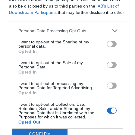
Αραβία: Η στρατηγική της
όροι που θέτει
also be disclosed by us to third parties on the
IAB’s List of
Αθήνας απέναντι στον
για να ανοίξει 
Downstream Participants
that may further disclose it to other
«επιτήδειο ουδέτερο» –
του Ορμούζ
third parties.
Συμμαχίες με Ισραήλ,
Personal Data Processing Opt Outs
Ινδία και Εμιράτα
I want to opt-out of the Sharing of my
personal data.
Opted In
ΔΙΑΦΗΜΙΣΗ
I want to opt-out of the Sale of my
Personal Data.
Opted In
I want to opt-out of processing my
Personal Data for Targeted Advertising.
Opted In
I want to opt-out of Collection, Use,
Retention, Sale, and/or Sharing of my
Personal Data that Is Unrelated with the
Purposes for which it was collected.
Opted Out
CONFIRM