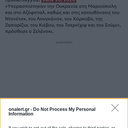
«Υπερασπίστηκαν την Ουκρανία στη Μαριούπολη
και στο Αζόφσταλ, καθώς και στις κατευθύνσεις του
Ντονέτσκ, του Λουγκάνσκ, του Χάρκοβο, της
Ζαπορίζια, του Κιέβου, του Τσερνίχιφ και του Σούμι»,
πρόσθεσε ο Ζελένσκι.
ΔΙΑΦΗΜΙΣΗ
onalert.gr -
Do Not Process My Personal
Information
If you wish to opt-out of the sale, sharing to third parties, or