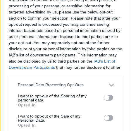
processing of your personal or sensitive information for
ΑΙΧΜΑΛΩΤΟΙ ΠΟΛΕΜΟΥ
ΠΟΛΕΜΟΣ ΣΤΗΝ ΟΥΚΡΑΝΙΑ
targeted advertising by us, please use the below opt-out
section to confirm your selection. Please note that after your
ΡΩΣΙΑ
opt-out request is processed you may continue seeing
interest-based ads based on personal information utilized by
us or personal information disclosed to third parties prior to
Ακολουθήστε το onalert.gr στο
Google
your opt-out. You may separately opt-out of the further
News
και μάθετε πρώτοι όλες τις ειδήσεις
disclosure of your personal information by third parties on the
για την άμυνα.
IAB’s list of downstream participants. This information may
also be disclosed by us to third parties on the
IAB’s List of
Downstream Participants
that may further disclose it to other
third parties.
Διάβασε επίσης
Personal Data Processing Opt Outs
I want to opt-out of the Sharing of my
personal data.
Opted In
I want to opt-out of the Sale of my
Personal Data.
Opted In