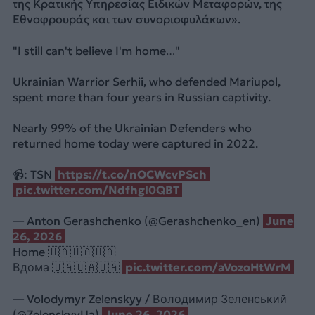
της Κρατικής Υπηρεσίας Ειδικών Μεταφορών, της
Εθνοφρουράς και των συνοριοφυλάκων».
"I still can't believe I'm home…"
Ukrainian Warrior Serhii, who defended Mariupol,
spent more than four years in Russian captivity.
Nearly 99% of the Ukrainian Defenders who
returned home today were captured in 2022.
📹: TSN
https://t.co/nOCWcvPSch
pic.twitter.com/Ndfhgl0QBT
— Anton Gerashchenko (@Gerashchenko_en)
June
26, 2026
Home 🇺🇦🇺🇦🇺🇦
Вдома 🇺🇦🇺🇦🇺🇦
pic.twitter.com/aVozoHtWrM
— Volodymyr Zelenskyy / Володимир Зеленський
(@ZelenskyyUa)
June 26, 2026