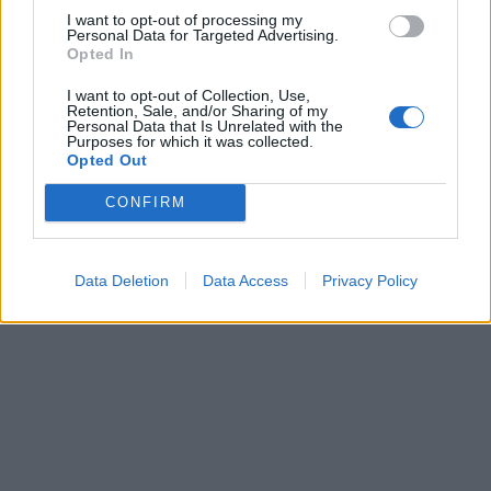
I want to opt-out of processing my
Personal Data for Targeted Advertising.
Ρωσία: Καταρρίφθηκαν
Η Μόσχα «οχυρ
Opted In
πάνω από ουκρανικά 660
συστήματα Pant
I want to opt-out of Collection, Use,
drones σε μια νύχτα – Τα
οροφές κτιρίων
Retention, Sale, and/or Sharing of my
47 στόχευσαν τη Μόσχα
φόβο των ουκ
Personal Data that Is Unrelated with the
Purposes for which it was collected.
drones
Opted Out
CONFIRM
ΔΙΑΦΗΜΙΣΗ
Data Deletion
Data Access
Privacy Policy