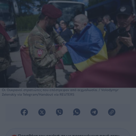
Οι Ουκρανοί στρατιώτες που επέστρεψαν από αιχμαλωσία. / Volodymyr
Zelenskiy via Telegram/Handout via REUTERS
Προσθήκη του onalert.gr ως προτεινόμενη πηγή στην