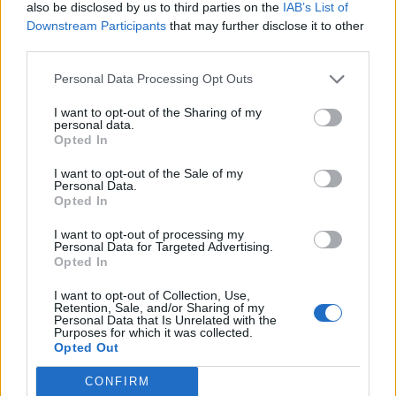
also be disclosed by us to third parties on the
IAB’s List of
κάποια συγκεκριμένη
Αιγαίο από την
Downstream Participants
that may further disclose it to other
χώρα η αμυντική
8 παραβάσεις κ
third parties.
συμφωνία με Πακιστάν
παραβιάσεις
και Σαουδική Αραβία»
Personal Data Processing Opt Outs
I want to opt-out of the Sharing of my
personal data.
Opted In
ΔΙΑΦΗΜΙΣΗ
I want to opt-out of the Sale of my
Personal Data.
Opted In
I want to opt-out of processing my
Personal Data for Targeted Advertising.
Opted In
I want to opt-out of Collection, Use,
Retention, Sale, and/or Sharing of my
Personal Data that Is Unrelated with the
Purposes for which it was collected.
Opted Out
CONFIRM