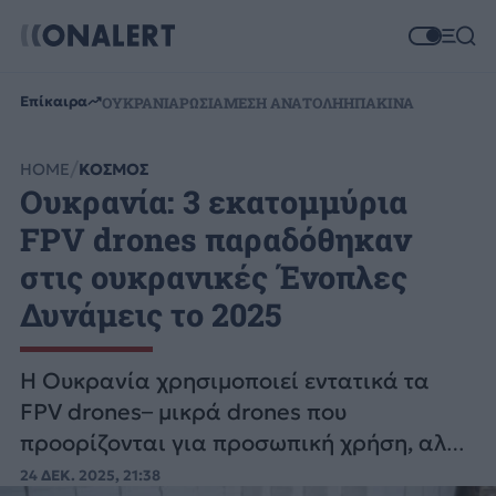
Επίκαιρα
ΟΥΚΡΑΝΙΑ
ΡΩΣΙΑ
ΜΕΣΗ ΑΝΑΤΟΛΗ
ΗΠΑ
ΚΙΝΑ
HOME
ΚΟΣΜΟΣ
Ουκρανία: 3 εκατομμύρια
FPV drones παραδόθηκαν
στις ουκρανικές Ένοπλες
Δυνάμεις το 2025
Η Ουκρανία χρησιμοποιεί εντατικά τα
FPV drones– μικρά drones που
προορίζονται για προσωπική χρήση, αλλά
έχουν τροποποιηθεί για το πεδίο της
24 ΔΕΚ. 2025, 21:38