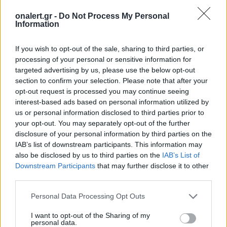
onalert.gr -
Do Not Process My Personal
Information
If you wish to opt-out of the sale, sharing to third parties, or
processing of your personal or sensitive information for
targeted advertising by us, please use the below opt-out
section to confirm your selection. Please note that after your
opt-out request is processed you may continue seeing
Stryker για το Στρατό
ΗΠΑ: Τα νέα θ
interest-based ads based on personal information utilized by
us or personal information disclosed to third parties prior to
Ξηράς μέσω EDA: Θετικές
κλάσης Ντόναλ
your opt-out. You may separately opt-out of the further
οι ΗΠΑ – Αναμονή για
θα είναι από τα
disclosure of your personal information by third parties on the
αριθμό, εκδόσεις και
πλοία που ναυ
IAB’s list of downstream participants. This information may
κατάσταση οχημάτων
ποτέ
also be disclosed by us to third parties on the
IAB’s List of
Downstream Participants
that may further disclose it to other
third parties.
ΔΙΑΦΗΜΙΣΗ
Personal Data Processing Opt Outs
I want to opt-out of the Sharing of my
personal data.