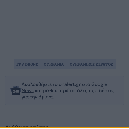
FPV DRONE
ΟΥΚΡΑΝΙΑ
ΟΥΚΡΑΝΙΚΟΣ ΣΤΡΑΤΟΣ
Ακολουθήστε το onalert.gr στο
Google
News
και μάθετε πρώτοι όλες τις ειδήσεις
για την άμυνα.
Διάβασε επίσης