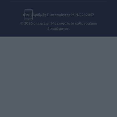
Αριθμός Πιστοποίησης Μ.Η.Τ.242057
© 2026 onalert.gr. Με επιφύλαξη κάθε νομίμου
δικαιώματος.