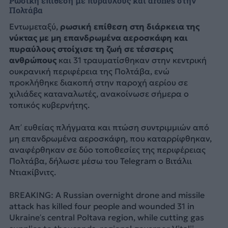
Ρωσική επίθεση με πυραύλους και drones στην
Πολτάβα
Εντωμεταξύ,
ρωσική επίθεση στη διάρκεια της
νύκτας με μη επανδρωμένα αεροσκάφη και
πυραύλους στοίχισε τη ζωή σε τέσσερις
ανθρώπους
και 31 τραυματίσθηκαν στην κεντρική
ουκρανική περιφέρεια της Πολτάβα, ενώ
προκλήθηκε διακοπή στην παροχή αερίου σε
χιλιάδες καταναλωτές, ανακοίνωσε σήμερα ο
τοπικός κυβερνήτης.
Απ’ ευθείας πλήγματα και πτώση συντριμμιών από
μη επανδρωμένα αεροσκάφη, που καταρρίφθηκαν,
αναφέρθηκαν σε δύο τοποθεσίες της περιφέρειας
Πολτάβα, δήλωσε μέσω του Telegram ο Βιτάλιι
Ντιακίβνιτς.
BREAKING: A Russian overnight drone and missile
attack has killed four people and wounded 31 in
Ukraine’s central Poltava region, while cutting gas