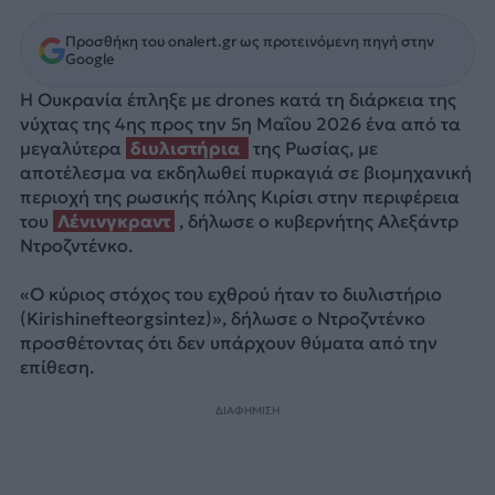
Προσθήκη του onalert.gr ως προτεινόμενη πηγή στην
Google
Η Ουκρανία έπληξε με drones κατά τη διάρκεια της
νύχτας της 4ης προς την 5η Μαΐου 2026 ένα από τα
μεγαλύτερα
διυλιστήρια
της Ρωσίας, με
αποτέλεσμα να εκδηλωθεί πυρκαγιά σε βιομηχανική
περιοχή της ρωσικής πόλης Κιρίσι στην περιφέρεια
του
Λένινγκραντ
, δήλωσε ο κυβερνήτης Αλεξάντρ
Ντροζντένκο.
«Ο κύριος στόχος του εχθρού ήταν το διυλιστήριο
(Kirishinefteorgsintez)», δήλωσε ο Ντροζντένκο
προσθέτοντας ότι δεν υπάρχουν θύματα από την
επίθεση.
ΔΙΑΦΗΜΙΣΗ