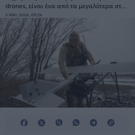
drones, είναι ένα από τα μεγαλύτερα στη
Ρωσία και επεξεργάσθηκε το 2024 17,5
5 ΜΑΙ. 2026, 09:24
εκατομμύρια μετρικούς τόνους
πετρελαίου.