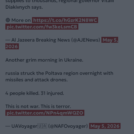
supplies to thousands, regional governor Vitalii
Diakivnych says.
🔴 More on
https://t.co/hGzrK2N8WC
pic.twitter.com/fw3keLsmCB
— Al Jazeera Breaking News (@AJENews)
May 5,
2026
Another grim morning in Ukraine.
russia struck the Poltava region overnight with
missiles and attack drones.
4 people killed. 31 injured.
This is not war. This is terror.
pic.twitter.com/NPn4qmWQZO
— UAVoyager🇺🇦 (@NAFOvoyager)
May 5, 2026