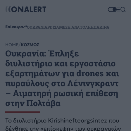
Επίκαιρα
ΟΥΚΡΑΝΙΑ
ΡΩΣΙΑ
ΜΕΣΗ ΑΝΑΤΟΛΗ
ΗΠΑ
ΚΙΝΑ
HOME
ΚΟΣΜΟΣ
Ουκρανία: Έπληξε
διυλιστήριο και εργοστάσιο
εξαρτημάτων για drones και
πυραύλους στο Λένινγκραντ
– Αιματηρή ρωσική επίθεση
στην Πολτάβα
Το διυλιστήριο Kirishinefteorgsintez που
δέχθηκε την «επίσκεψη» των ουκρανικών