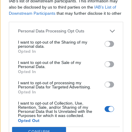
IAB’s list of downstream participants. This information may
DRONES
ΛΕΝΙΝΓΚΡΑΝΤ
ΟΥΚΡΑΝΙΑ
also be disclosed by us to third parties on the
IAB’s List of
ΟΥΚΡΑΝΙΚΑ DRONES
ΠΟΛΤΑΒΑ
ΡΩΣΙΑ
Downstream Participants
that may further disclose it to other
third parties.
ΡΩΣΙΚΗ ΕΠΙΘΕΣΗ
Personal Data Processing Opt Outs
I want to opt-out of the Sharing of my
Ακολουθήστε το onalert.gr στο
Google
personal data.
News
και μάθετε πρώτοι όλες τις ειδήσεις
Opted In
για την άμυνα.
I want to opt-out of the Sale of my
Personal Data.
Opted In
I want to opt-out of processing my
Διάβασε επίσης
Personal Data for Targeted Advertising.
Opted In
I want to opt-out of Collection, Use,
Retention, Sale, and/or Sharing of my
Personal Data that Is Unrelated with the
Purposes for which it was collected.
Opted Out
CONFIRM