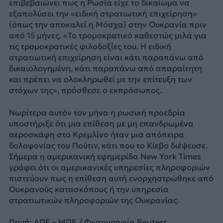
επιβεβαιώνει πως η Ρωσία είχε το δικαίωμα να
εξαπολύσει την «ειδική στρατιωτική επιχείρηση»
(όπως την αποκαλεί η Μόσχα) στην Ουκρανία πριν
από 15 μήνες. «Το τρομοκρατικό καθεστώς μιλά για
τις τρομοκρατικές φιλοδοξίες του. Η ειδική
στρατιωτική επιχείρηση είναι κάτι παραπάνω από
δικαιολογημένη, κάτι παραπάνω από απαραίτητη
και πρέπει να ολοκληρωθεί με την επίτευξη των
στόχων της», πρόσθεσε ο εκπρόσωπος.
Νωρίτερα αυτόν τον μήνα η ρωσική προεδρία
υποστήριξε ότι μια επίθεση με μη επανδρωμένα
αεροσκάφη στο Κρεμλίνο ήταν μια απόπειρα
δολοφονίας του Πούτιν, κάτι που το Κίεβο διέψευσε.
Σήμερα η αμερικανική εφημερίδα New York Times
γράφει ότι οι αμερικανικές υπηρεσίες πληροφοριών
πιστεύουν πως η επίθεση αυτή ενορχηστρώθηκε από
Ουκρανούς κατασκόπους ή την υπηρεσία
στρατιωτικών πληροφοριών της Ουκρανίας.
Πηγή: ΑΠΕ – ΜΠΕ / Φωτογραφία Reuters