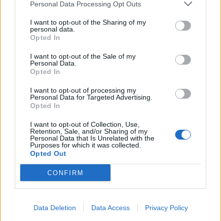
Πακιστάν ενισχύουν τους
σχεδιασμός το
Personal Data Processing Opt Outs
δεσμούς τους
αξιοποίηση της
I want to opt-out of the Sharing of my
πληροφορίας
personal data.
Opted In
I want to opt-out of the Sale of my
ΔΙΑΦΗΜΙΣΗ
Personal Data.
Opted In
I want to opt-out of processing my
Personal Data for Targeted Advertising.
Opted In
I want to opt-out of Collection, Use,
Retention, Sale, and/or Sharing of my
Personal Data that Is Unrelated with the
Purposes for which it was collected.
Opted Out
CONFIRM
Data Deletion
Data Access
Privacy Policy