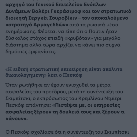
αρχηγό του Γενικού Επιτελείου Ενόπλων
Δυνάμεων Βαλέρι Γκεράσιμοφ και τον στρατιωτικό
διοικητή Σεργκέι Σουροβίκιν – τον αποκαλούμενο
«στρατηγό Αρμαγεδδών»
από τα ρωσικά μέσα
ενημέρωσης. Φέρεται να είπε ότι ο Πούτιν ήταν
δύσκολος στόχος επειδή «κρυβόταν» για μεγάλο
διάστημα αλλά τώρα αρχίζει να κάνει πιο συχνά
δημόσιες εμφανίσεις.
«Η ειδική στρατιωτική επιχείρηση είναι απόλυτα
δικαιολογημένη» λέει ο Πεσκόφ
Όταν ρωτήθηκε αν έχουν ενισχυθεί τα μέτρα
ασφαλείας του προέδρου, μετά τη συνέντευξη του
Σκιμπίτσκι, ο εκπρόσωπος του Κρεμλίνου Ντμίτρι
Πεσκόφ απάντησε:
«Πιστέψτε με, οι υπηρεσίες
ασφαλείας ξέρουν τη δουλειά τους και ξέρουν τι
κάνουν».
Ο Πεσκόφ σχολίασε ότι η συνέντευξη του Σκιμπίτσκι