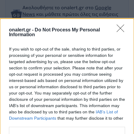
Ακολουθήστε το onalert.gr στο
Google
News
και μάθετε πρώτοι όλες τις ειδήσεις
για την άμυνα.
onalert.gr -
Do Not Process My Personal
Information
If you wish to opt-out of the sale, sharing to third parties, or
Διάβασε επίσης
processing of your personal or sensitive information for
targeted advertising by us, please use the below opt-out
section to confirm your selection. Please note that after your
opt-out request is processed you may continue seeing
interest-based ads based on personal information utilized by
us or personal information disclosed to third parties prior to
your opt-out. You may separately opt-out of the further
disclosure of your personal information by third parties on the
IAB’s list of downstream participants. This information may
also be disclosed by us to third parties on the
IAB’s List of
Τριμερής αμυντική
Ελληνικοί δορυ
Downstream Participants
that may further disclose it to other
συμφωνία: Τουρκία,
μικροδορυφόρο
third parties.
Σαουδική Αραβία και
στρατιωτική χρ