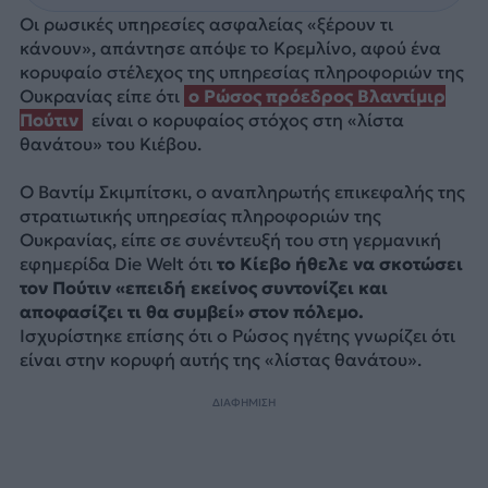
Οι ρωσικές υπηρεσίες ασφαλείας «ξέρουν τι
κάνουν», απάντησε απόψε το Κρεμλίνο, αφού ένα
κορυφαίο στέλεχος της υπηρεσίας πληροφοριών της
Ουκρανίας είπε ότι
ο Ρώσος πρόεδρος Βλαντίμιρ
Πούτιν
είναι ο κορυφαίος στόχος στη «λίστα
θανάτου» του Κιέβου.
Ο Βαντίμ Σκιμπίτσκι, ο αναπληρωτής επικεφαλής της
στρατιωτικής υπηρεσίας πληροφοριών της
Ουκρανίας, είπε σε συνέντευξή του στη γερμανική
εφημερίδα Die Welt ότι
το Κίεβο ήθελε να σκοτώσει
τον Πούτιν «επειδή εκείνος συντονίζει και
αποφασίζει τι θα συμβεί» στον πόλεμο.
Ισχυρίστηκε επίσης ότι ο Ρώσος ηγέτης γνωρίζει ότι
είναι στην κορυφή αυτής της «λίστας θανάτου».
ΔΙΑΦΗΜΙΣΗ