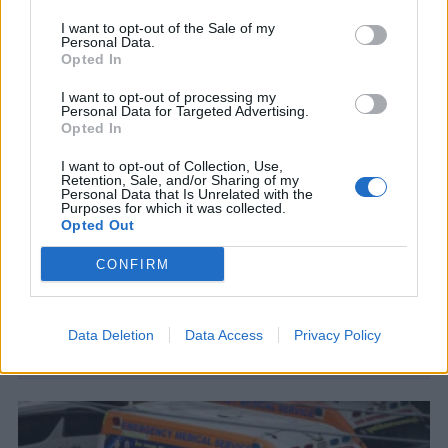
I want to opt-out of the Sale of my
Personal Data.
Opted In
I want to opt-out of processing my
Personal Data for Targeted Advertising.
Opted In
I want to opt-out of Collection, Use,
Retention, Sale, and/or Sharing of my
Personal Data that Is Unrelated with the
ΚΟΣΜΟΣ
Purposes for which it was collected.
Μαύρη Θάλασσα: Ρωσικοί ισχυρισμοί
Opted Out
για επίθεση σε πλοία με στρατιωτικά
CONFIRM
φορτία
Παράλληλα ρωσικά UAV προκάλεσαν πυρκαγιά
σε αποθήκες στο Χάρκοβο
Data Deletion
Data Access
Privacy Policy
7 ΑΥΓ. 2026, 11:18