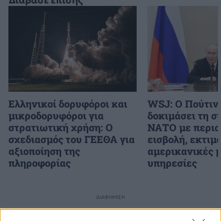
Διάβασε επίσης
Ελληνικοί δορυφόροι και
WSJ: Ο Πούτιν
μικροδορυφόροι για
δοκιμάσει τη σ
στρατιωτική χρήση: Ο
ΝΑΤΟ με περιο
σχεδιασμός του ΓΕΕΘΑ για
εισβολή, εκτιμο
αξιοποίηση της
αμερικανικές 
πληροφορίας
υπηρεσίες
ΔΙΑΦΗΜΙΣΗ