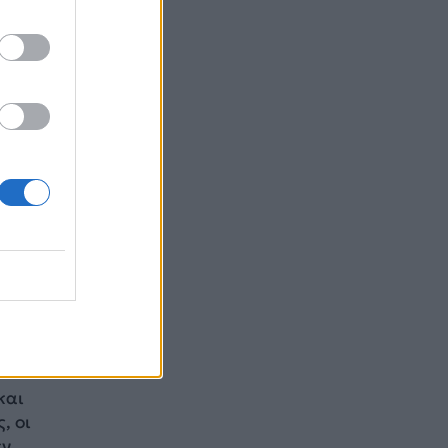
ν,
και
, οι
εν