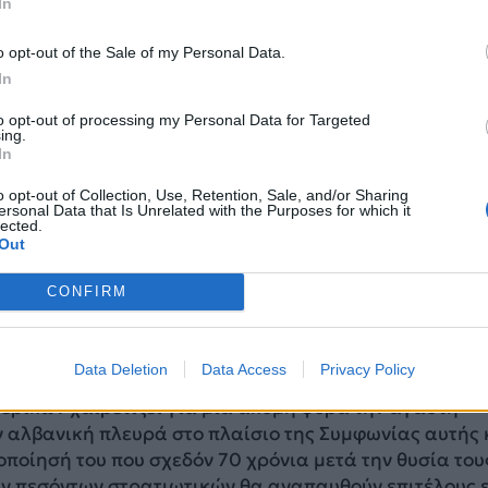
In
o opt-out of the Sale of my Personal Data.
In
to opt-out of processing my Personal Data for Targeted
ing.
In
ς για τις ενώσεις συγγενών και φίλων των αποθανόντω
o opt-out of Collection, Use, Retention, Sale, and/or Sharing
ersonal Data that Is Unrelated with the Purposes for which it
βρίου θα διοργανωθεί από εκπροσώπους της Ελληνικής
lected.
Out
της Δημοκρατίας της Αλβανίας επίσημη τελετή σε
όντων.
CONFIRM
 θα διοργανώνονται την 28η Οκτωβρίου κάθε έτους,
θρο 1§8 της Διακρατικής Συμφωνίας.
Data Deletion
Data Access
Privacy Policy
ερικών χαιρετίζει για μία ακόμη φορά την αγαστή
ν αλβανική πλευρά στο πλαίσιο της Συμφωνίας αυτής 
οποίησή του που σχεδόν 70 χρόνια μετά την θυσία τους
ν πεσόντων στρατιωτικών θα αναπαυθούν επιτέλους 