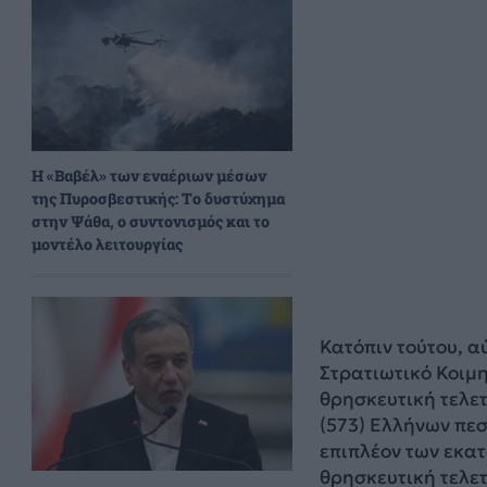
H «Βαβέλ» των εναέριων μέσων
της Πυροσβεστικής: Το δυστύχημα
στην Ψάθα, ο συντονισμός και το
μοντέλο λειτουργίας
Κατόπιν τούτου, α
Στρατιωτικό Κοιμ
θρησκευτική τελε
(573) Ελλήνων πε
επιπλέον των εκατ
θρησκευτική τελε