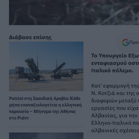
Διάβασε επίσης
Προσ
Το Υπουργείο Εξω
ενταφιασμού οστ
Ιταλικό πόλεμο.
Κατ’ εφαρμογή τη
Ν. Κοτζιά και της
Patriot στη Σαουδική Αραβία: Κάθε
διαφορών μεταξύ 
μήνα επαναξιολογείται η ελληνική
εργασίες που είχα
παρουσία – Μήνυμα της Αθήνας
Αλβανίας, για τη
στο Ριάντ
Ελληνο-Ιταλικό πο
αλβανικές σχέσεις