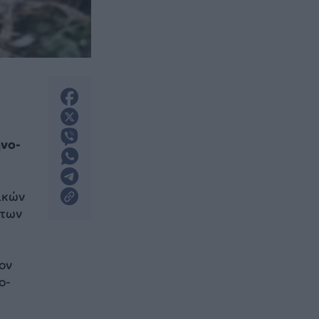
νο-
ικών
ντων
ον
ο-