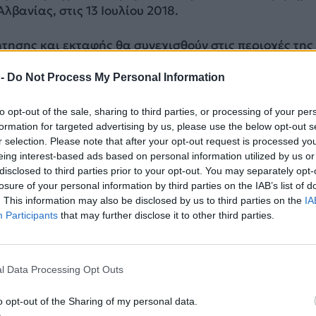
λβανίας, στις 13 Ιουλίου 2018.
τησης και εκταφής θα συνεχισθούν στις περιοχές της
ισούρας και της Πρεμετής, σύμφωνα με τις σχετικές
 -
Do Not Process My Personal Information
ικτής Επιτροπής Εμπειρογνωμόνων (ΜΕΕ).
to opt-out of the sale, sharing to third parties, or processing of your per
ή είναι αρμόδια για την εφαρμογή της σχετικής
formation for targeted advertising by us, please use the below opt-out s
ωνίας Ελλάδος-Αλβανίας που προβλέπει την αναζήτη
r selection. Please note that after your opt-out request is processed y
ισμό της ταυτότητας και ενταφιασμό των Ελλήνων
eing interest-based ads based on personal information utilized by us or
ικών σε πολεμικές επιχειρήσεις στην Αλβανία κατά 
disclosed to third parties prior to your opt-out. You may separately opt-
νο-Ιταλικού Πολέμου του 1940-1941, καθώς και την
losure of your personal information by third parties on the IAB’s list of
ρίων στο έδαφος της Αλβανίας για τον ενταφιασμό τ
. This information may also be disclosed by us to third parties on the
IA
Participants
that may further disclose it to other third parties.
ΔΙΑΦΗΜΙΣΗ
l Data Processing Opt Outs
o opt-out of the Sharing of my personal data.