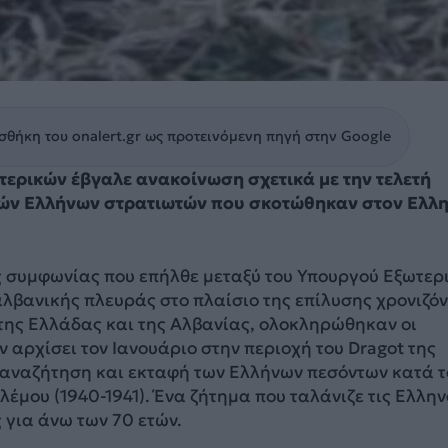
θήκη του onalert.gr ως προτεινόμενη πηγή στην Google
τερικών έβγαλε ανακοίνωση σχετικά με την τελετή
ών Ελλήνων στρατιωτών που σκοτώθηκαν στον Ελλη
ς συμφωνίας που επήλθε μεταξύ του Υπουργού Εξωτερ
 αλβανικής πλευράς στο πλαίσιο της επίλυσης χρονιζό
της Ελλάδας και της Αλβανίας, ολοκληρώθηκαν οι
ν αρχίσει τον Ιανουάριο στην περιοχή του Dragot της
ν αναζήτηση και εκταφή των Ελλήνων πεσόντων κατά τ
λέμου (1940-1941). Ένα ζήτημα που ταλάνιζε τις Ελλην
 για άνω των 70 ετών.