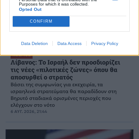
Purposes for which it was collected.
Opted Out
CONFIRM
Data Deletion
Data Access
Privacy Policy
ΚΟΣΜΟΣ
Λίβανος: Το Ισραήλ δεν προσδιορίζει
τις νέες «πιλοτικές ζώνες» όπου θα
αποσυρθεί ο στρατός
Βάσει της συμφωνίας για εκεχειρία, τα
ισραηλινά στρατεύματα θα παραδίδουν στη
Βηρυτό σταδιακά ορισμένες περιοχές που
ελέγχουν στο νότο
6 ΑΥΓ. 2026, 21:44