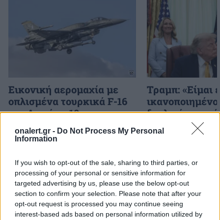
Εικονική αερομαχία με
Τραμπ: «Είμαι 
οπλισμένα τουρκικά F-16
ικανοποιημένος
στο Αιγαίο – 10
δουλειά που κά
παραβάσεις και 17
Χέγκσεθ»
onalert.gr -
Do Not Process My Personal
παραβιάσεις ο
Information
απολογισμός
If you wish to opt-out of the sale, sharing to third parties, or
processing of your personal or sensitive information for
targeted advertising by us, please use the below opt-out
ΔΙΑΦΗΜΙΣΗ
section to confirm your selection. Please note that after your
opt-out request is processed you may continue seeing
interest-based ads based on personal information utilized by