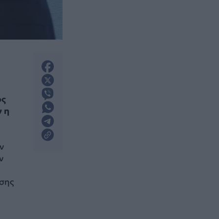
0
ός
ν η
ν
ν
ησης