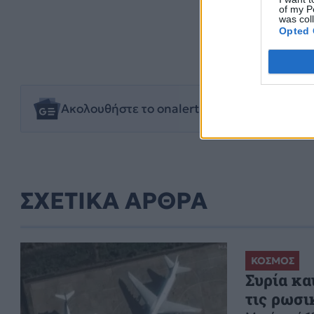
of my P
was col
Opted 
ΒΟΥΛΗ
Ακολουθήστε το onalert.gr στο
Google New
ΣΧΕΤΙΚΑ ΑΡΘΡΑ
ΚΟΣΜΟΣ
Συρία κα
τις ρωσι