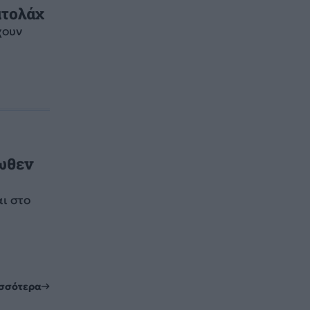
ατολάχ
χουν
ωθεν
ι στο
ισσότερα