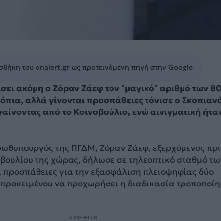
θήκη του onalert.gr ως προτεινόμενη πηγή στην Google
ίσει ακόμη ο Ζόραν Ζάεφ τον “μαγικό” αριθμό των 8
όπια, αλλά γίνονται προσπάθειες τόνισε ο Σκοπιαν
ίνοντας από το Κοινοβούλιο, ενώ αινιγματική ήτα
ρωθυπουργός της ΠΓΔΜ, Ζόραν Ζάεφ, εξερχόμενος πρι
οβουλίου της χώρας, δήλωσε σε τηλεοπτικό σταθμό τω
ι προσπάθειες για την εξασφάλιση πλειοψηφίας δύο
, προκειμένου να προχωρήσει η διαδικασία τροποποί
.
ΔΙΑΦΗΜΙΣΗ