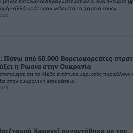
8 μήνες έντονων διαπραγματεύσεων οι δύο πλευρές 
τομή» αλλά κράτησαν «κλειστά τα χαρτιά τους»
18:20
: Πάνω από 50.000 Βορειοκορεάτες στρα
ύξει η Ρωσία στην Ουκρανία
στοποίησε ότι το Κίεβο εντόπισε μερικούς πυραύλους 
έα στην ουκρανική επικράτεια
16:29
Μοτζταμπά Χαμενεΐ συναντήθηκε με τον