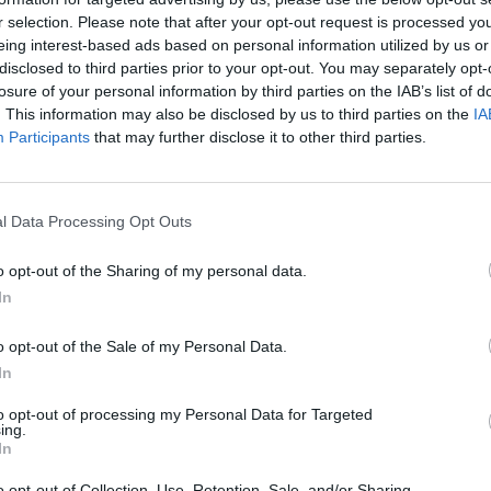
χει ξεκινήσει ακόμη.
r selection. Please note that after your opt-out request is processed y
eing interest-based ads based on personal information utilized by us or
disclosed to third parties prior to your opt-out. You may separately opt-
ραν πως είναι πλέον αμφίβολο εάν θα διεξαχθεί σή
losure of your personal information by third parties on the IAB’s list of
λη ημέρα.
. This information may also be disclosed by us to third parties on the
IA
Participants
that may further disclose it to other third parties.
τερα στο newsit.gr/
ΔΙΑΦΗΜΙΣΗ
l Data Processing Opt Outs
o opt-out of the Sharing of my personal data.
In
o opt-out of the Sale of my Personal Data.
In
to opt-out of processing my Personal Data for Targeted
ing.
In
o opt-out of Collection, Use, Retention, Sale, and/or Sharing