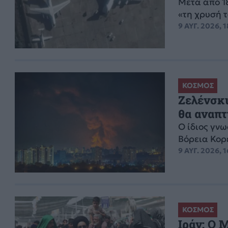
Μετά από 1
«τη χρυσή 
9 ΑΥΓ. 2026, 
ΚΟΣΜΟΣ
Ζελένσκι
θα αναπτ
Ο ίδιος γνω
Βόρεια Κορ
9 ΑΥΓ. 2026, 
ΚΟΣΜΟΣ
Ιράν: Ο 