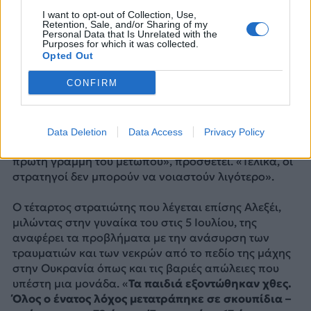
απαιτούμενο εξοπλισμό για να πολεμήσουν. Το
I want to opt-out of Collection, Use,
Κρεμλίνο δεν ανταποκρίθηκε σε αίτημα να
Retention, Sale, and/or Sharing of my
Personal Data that Is Unrelated with the
σχολιάσει το εν λόγω θέμα.
Purposes for which it was collected.
Opted Out
Ο Αλεξέι χλευάζει τους ανωτέρους του και την
ανώτατη διοίκηση του στρατού για την απόκρυψη
CONFIRM
απωλειών στρατιωτών από τον Πούτιν. «Τα πάντα
καλύπτονται», είπε.
Data Deletion
Data Access
Privacy Policy
«Όλοι φοβούνται… Στέλνουν επίστρατους στην
πρώτη γραμμή του μετώπου», προσθέτει. «Τελικά, οι
στρατηγοί δεν μπορούν να νοιαστούν λιγότερο».
Ο τέταρτος στρατιώτης που λέγεται επίσης Αλεξέι,
μιλώντας στην γυναίκα του στις 5 Ιουλίου, της
αναφέρει τα προβλήματα με την ανάσυρση των
τραυματιών και των νεκρών από το πεδίο της μάχης
στην Ουκρανία όπως και τις βαριές απώλειες που
υπέστη μια μονάδα. «
Τα παιδιά εξοντώθηκαν χθες.
Όλος ο ένατος λόχος μετατράπηκε σε σκουπίδια –