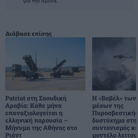
για την άμυνα.
Διάβασε επίσης
Patriot στη Σαουδική
H «Βαβέλ» των
Αραβία: Κάθε μήνα
μέσων της
επαναξιολογείται η
Πυροσβεστικής
ελληνική παρουσία –
δυστύχημα στη
Μήνυμα της Αθήνας στο
συντονισμός κα
Ριάντ
μοντέλο λειτου