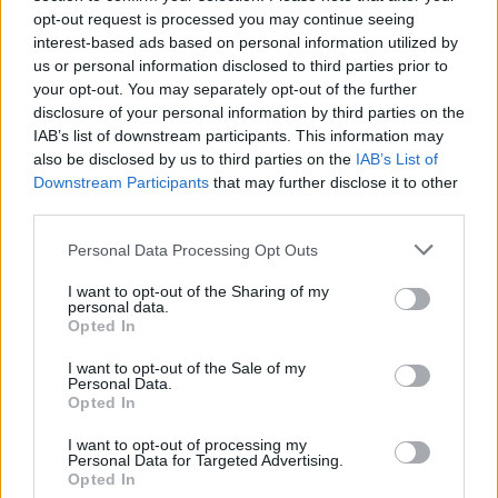
σήμερα».
opt-out request is processed you may continue seeing
interest-based ads based on personal information utilized by
us or personal information disclosed to third parties prior to
Περίπου εννέα μήνες αργότερα, ο στρατιώτης Αλεξέι,
your opt-out. You may separately opt-out of the further
μιλούσε στο τηλέφωνο με την μητέρα του από την
disclosure of your personal information by third parties on the
Ουκρανία μιλώντας παραστατικά για τις απώλειες
IAB’s list of downstream participants. This information may
στο πεδίο της μάχης.
also be disclosed by us to third parties on the
IAB’s List of
Downstream Participants
that may further disclose it to other
«Διαλύθηκαν. Βρίσκονται εκεί: δεν μπορούν καν να
third parties.
μαζέψουν κάποια από αυτά. Έχουν ήδη σαπίσει – τα
έχουν φάει τα σκουλήκια», της είπε στις 12 Ιουλίου. Η
Personal Data Processing Opt Outs
Έλενα του απάντησε: «Αλήθεια;»
I want to opt-out of the Sharing of my
personal data.
«Απλά φαντάσου, πεταμένος στην πρώτη γραμμή
Opted In
χωρίς εξοπλισμό, χωρίς τίποτα», λέει στη μητέρα του.
Η ίδια δεν απάντησε σε αίτημα του Reuters να
I want to opt-out of the Sale of my
Personal Data.
σχολιάσει το θέμα.
Opted In
Ο Αλεξέι λέει ότι επίστρατοι όπως ο ίδιος
στάλθηκαν
I want to opt-out of processing my
στην πρώτη γραμμή, παρά τις διαβεβαιώσεις του
Personal Data for Targeted Advertising.
Opted In
Πούτιν ότι αυτό δεν θα γίνει
, και ότι δεν είχαν τον