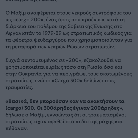
Ο Μαξίμ αναφέρεται στους νεκρούς συντρόφους του
ως «cargo 200», ένας όρος που προέκυψε κατά τη
διάρκεια του πολέμου της Σοβιετικής Ένωσης στο
Αφγανιστάν το 1979-89 ως στρατιωτικός κωδικός για
τα φέρετρα ψευδαργύρου που χρησιμοποιούνταν για
τη μεταφορά των νεκρών Ρώσων στρατιωτών.
Συχνά συντομευμένος σε «200», εξακολουθεί να
χρησιμοποιείται ευρέως τόσο στη Ρωσία όσο και
στην Ουκρανία για να περιγράψει τους σκοτωμένους
στρατιώτες, ενώ το «Cargo 300» δηλώνει τους
τραυματίες.
«Βασικά, δεν μπορούσαν καν να ανακτήσουν τα
(cargo) 300. Οι 300άρηδες έγιναν 200άρηδες»
,
δήλωσε ο Μαξίμ, εννοώντας ότι οι τραυματισμένοι
στρατιώτες είχαν αφεθεί στο πεδίο της μάχης και
πέθαναν.