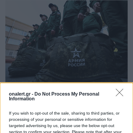
onalert.gr -
Do Not Process My Personal
Οι επίστρατοι στέλντονται στην πρώτη γραμμή
Information
χωρίς εξοπλισμό
Το Reuters εντόπισε έναν στρατιώτη που
If you wish to opt-out of the sale, sharing to third parties, or
επιστρατεύθηκε στις 29 Σεπτεμβρίου. Η μητέρα του
processing of your personal or sensitive information for
Γιελένα ανάρτησε μια φωτογραφία του με στολή στα
targeted advertising by us, please use the below opt-out
μέσα κοινωνικής δικτύωσης γράφοντας «Τον πήραν
section to confirm your selection. Please note that after your