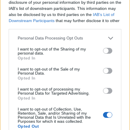
disclosure of your personal information by third parties on the
IAB’s list of downstream participants. This information may
also be disclosed by us to third parties on the
IAB’s List of
Downstream Participants
that may further disclose it to other
third parties.
Ελληνικοί δορυφόροι και
MQ-4C Triton 
μικροδορυφόροι για
εντολές από P-
Personal Data Processing Opt Outs
στρατιωτική χρήση: Ο
σε δοκιμή: Εικ
σχεδιασμός του ΓΕΕΘΑ για
μέλλον των να
I want to opt-out of the Sharing of my
personal data.
αξιοποίηση της
επιχειρήσεων
Opted In
πληροφορίας
I want to opt-out of the Sale of my
Personal Data.
Opted In
ΔΙΑΦΗΜΙΣΗ
I want to opt-out of processing my
Personal Data for Targeted Advertising.
Opted In
I want to opt-out of Collection, Use,
Retention, Sale, and/or Sharing of my
Personal Data that Is Unrelated with the
Purposes for which it was collected.
Opted Out