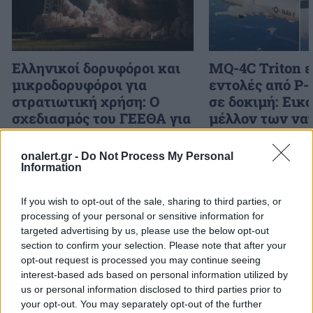
Ελληνικοί δορυφόροι και
MQ-4C Triton 
μικροδορυφόροι για
εντολές από P-
στρατιωτική χρήση: Ο
σε δοκιμή: Εικ
σχεδιασμός του ΓΕΕΘΑ για
μέλλον των να
αξιοποίηση της
επιχειρήσεων
πληροφορίας
onalert.gr -
Do Not Process My Personal
Information
If you wish to opt-out of the sale, sharing to third parties, or
ΔΙΑΦΗΜΙΣΗ
processing of your personal or sensitive information for
targeted advertising by us, please use the below opt-out
section to confirm your selection. Please note that after your
opt-out request is processed you may continue seeing
interest-based ads based on personal information utilized by
us or personal information disclosed to third parties prior to
your opt-out. You may separately opt-out of the further