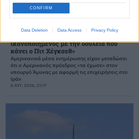
CONFIRM
ΚΟΣΜΟΣ
Data Deletion
Data Access
Privacy Policy
Τραμπ: «Είμαι εξαιρετικά
ικανοποιημένος με την δουλειά που
κάνει ο Πιτ Χέγκσεθ»
Αμερικανικά μέσα ενημέρωσης είχαν μεταδώσει
ότι ο Αμερικανός πρόεδρος «τα έχωσε» στον
υπουργό Άμυνας με αφορμή τις επιχειρήσεις στο
Ιράν
6 ΑΥΓ. 2026, 21:17