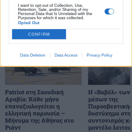
I want to opt-out of Collection, Use,
Retention, Sale, and/or Sharing of my
Personal Data that Is Unrelated with the
Purposes for which it was collected.
Opted Out
Διάβασε επίσης
CONFIRM
Data Deletion
Data Access
Privacy Policy
Patriot στη Σαουδική
H «Βαβέλ» των
Αραβία: Κάθε μήνα
μέσων της
επαναξιολογείται η
Πυροσβεστικής
ελληνική παρουσία –
δυστύχημα στη
Μήνυμα της Αθήνας στο
συντονισμός κα
Ριάντ
μοντέλο λειτου