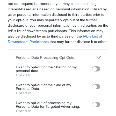
opt-out request is processed you may continue seeing
interest-based ads based on personal information utilized by
us or personal information disclosed to third parties prior to
your opt-out. You may separately opt-out of the further
disclosure of your personal information by third parties on the
IAB’s list of downstream participants. This information may
also be disclosed by us to third parties on the
IAB’s List of
Downstream Participants
that may further disclose it to other
third parties.
Personal Data Processing Opt Outs
I want to opt-out of the Sharing of my
personal data.
Opted In
ΑΠΩΛΕΙΕΣ
ΠΟΛΕΜΟΣ ΣΤΗΝ ΟΥΚΡΑΝΙΑ
ΡΩΣΙΑ
I want to opt-out of the Sale of my
ΡΩΣΟΙ ΣΤΡΑΤΙΩΤΕΣ
Personal Data.
Opted In
I want to opt-out of processing my
Ακολουθήστε το onalert.gr στο
Google
Personal Data for Targeted Advertising.
News
και μάθετε πρώτοι όλες τις ειδήσεις
Opted In
για την άμυνα.