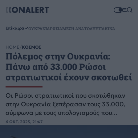
Επίκαιρα
ΟΥΚΡΑΝΙΑ
ΡΩΣΙΑ
ΜΕΣΗ ΑΝΑΤΟΛΗ
ΗΠΑ
ΚΙΝΑ
HOME
ΚΟΣΜΟΣ
Πόλεμος στην Ουκρανία:
Πάνω από 33.000 Ρώσοι
στρατιωτικοί έχουν σκοτωθεί
Οι Ρώσοι στρατιωτικοί που σκοτώθηκαν
στην Ουκρανία ξεπέρασαν τους 33.000,
σύμφωνα με τους υπολογισμούς που
έκαναν το ρωσικό BBC και ο ιστότοπος
6 ΟΚΤ. 2023, 21:47
Mediazona.