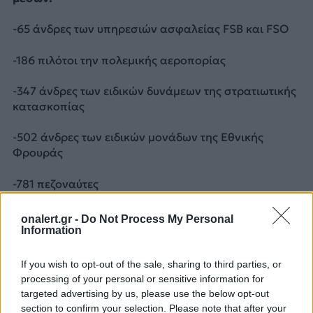
-65 άνδρες των υπηρεσιών ασφαλείας FSB και FSO
-186 πιλότοι την πολεμικής αεροπορίας
-347 άνδρες των ειδικών δυνάμεων της στρατιωτικής
κατασκοπίας
-502 άνδρες των ειδικών μονάδων της Εθνικής
Φρουράς
-781 πεζοναύτες
-2.019 άνδρες των αερομεταφερόμενων ταξιαρχιών
onalert.gr -
Do Not Process My Personal
Information
Πηγή : ΑΠΕ-ΜΠΕ, BBC (ρωσική υπηρεσία) /
Φωτογραφία αρχείου Reuters
If you wish to opt-out of the sale, sharing to third parties, or
processing of your personal or sensitive information for
ΔΙΑΦΗΜΙΣΗ
targeted advertising by us, please use the below opt-out
section to confirm your selection. Please note that after your