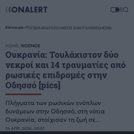
Επίκαιρα
ΟΥΚΡΑΝΙΑ
ΡΩΣΙΑ
ΜΕΣΗ ΑΝΑΤΟΛΗ
ΗΠΑ
ΚΙΝΑ
HOME
ΚΟΣΜΟΣ
Ουκρανία: Τουλάχιστον δύο
νεκροί και 14 τραυματίες από
ρωσικές επιδρομές στην
Οδησσό [pics]
Πλήγματα των ρωσικών ενόπλων
δυνάμεων στην Οδησσό, στη νότια
Ουκρανία, στοίχισαν τη ζωή σε
τουλάχιστον δυο ανθρώπους και
24 ΑΠΡ. 2026, 09:01