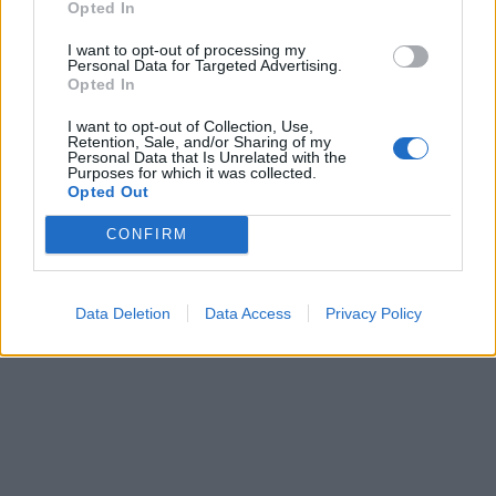
Opted In
I want to opt-out of processing my
Personal Data for Targeted Advertising.
Opted In
DF-17: Σε επιχειρησιακή
Νέες παραβιάσε
ετοιμότητα οι
παραβάσεις τη
I want to opt-out of Collection, Use,
Retention, Sale, and/or Sharing of my
υπερηχητικοί «φονιάδες
στο Αιγαίο με τ
Personal Data that Is Unrelated with the
αεροπλανοφόρων» της
επανδρωμένα 
Purposes for which it was collected.
Opted Out
Κίνας
CONFIRM
ΔΙΑΦΗΜΙΣΗ
Data Deletion
Data Access
Privacy Policy