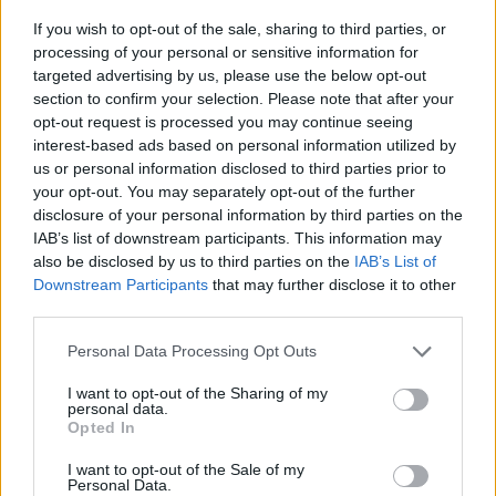
If you wish to opt-out of the sale, sharing to third parties, or
processing of your personal or sensitive information for
targeted advertising by us, please use the below opt-out
ΝΕΚΡΟΙ ΑΜΑΧΟΙ
ΟΔΗΣΣΟΣ
ΠΟΛΕΜΟΣ ΣΤΗΝ ΟΥΚΡΑΝΙΑ
section to confirm your selection. Please note that after your
ΡΩΣΙΑ
opt-out request is processed you may continue seeing
interest-based ads based on personal information utilized by
us or personal information disclosed to third parties prior to
your opt-out. You may separately opt-out of the further
Ακολουθήστε το onalert.gr στο
Google
disclosure of your personal information by third parties on the
News
και μάθετε πρώτοι όλες τις ειδήσεις
IAB’s list of downstream participants. This information may
για την άμυνα.
also be disclosed by us to third parties on the
IAB’s List of
Downstream Participants
that may further disclose it to other
third parties.
Personal Data Processing Opt Outs
Διάβασε επίσης
I want to opt-out of the Sharing of my
personal data.
Opted In
I want to opt-out of the Sale of my
Personal Data.