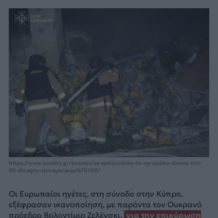
https://www.onalert.gr/kosmos/ee-epikyrothike-to-eyropaiko-daneio-ton-
90-dis-eyro-stin-oykrania/670708/
Οι Ευρωπαίοι ηγέτες, στη σύνοδο στην Κύπρο,
εξέφρασαν ικανοποίηση, με παρόντα τον Ουκρανό
πρόεδρο Βολοντίμιρ Ζελένσκι,
για την επικύρωση