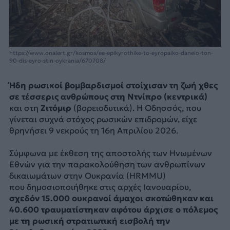
https://www.onalert.gr/kosmos/ee-epikyrothike-to-eyropaiko-daneio-ton-
90-dis-eyro-stin-oykrania/670708/
Ήδη ρωσικοί βομβαρδισμοί στοίχισαν τη ζωή χθες
σε τέσσερις ανθρώπους στη Ντνίπρο (κεντρικά)
και στη
Ζιτόμιρ
(βορειοδυτικά). Η Οδησσός, που
γίνεται συχνά στόχος ρωσικών επιδρομών, είχε
θρηνήσει 9 νεκρούς τη 16η Απριλίου 2026.
Σύμφωνα με έκθεση της αποστολής των Ηνωμένων
Εθνών για την παρακολούθηση των ανθρωπίνων
δικαιωμάτων στην Ουκρανία (HRMMU)
που δημοσιοποιήθηκε στις αρχές Ιανουαρίου,
σχεδόν 15.000 ουκρανοί άμαχοι σκοτώθηκαν και
40.600 τραυματίστηκαν αφότου άρχισε ο πόλεμος
με τη ρωσική στρατιωτική εισβολή την