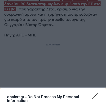
δανείου 90 δισεκατομμυρίων ευρώ από την ΕΕ στο
Κίεβο
, που χαρακτηρίζεται κρίσιμο για την
ουκρανική άμυνα και η χορήγησή του εμποδιζόταν
για καιρό από τον πρώην πρωθυπουργό της
Ουγγαρίας Βίκτορ Όρμπαν.
Πηγή: ΑΠΕ – ΜΠΕ
ΔΙΑΦΗΜΙΣΗ
onalert.gr -
Do Not Process My Personal
Information