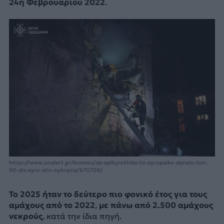
24η Φεβρουαρίου 2022
.
https://www.onalert.gr/kosmos/ee-epikyrothike-to-eyropaiko-daneio-ton-
90-dis-eyro-stin-oykrania/670708/
Το 2025 ήταν το δεύτερο πιο φονικό έτος για τους
αμάχους από το 2022
,
με πάνω από 2.500 αμάχους
νεκρούς
, κατά την ίδια πηγή.