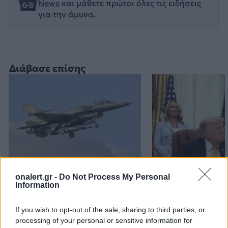
News
και μάθετε πρώτοι όλες τις ειδήσεις
για την άμυνα.
Διάβασε επίσης
Εικονική αερομαχία με
Τραμπ: «Είμαι 
onalert.gr -
Do Not Process My Personal
οπλισμένα τουρκικά F-16
ικανοποιημένος
Information
στο Αιγαίο – 10
δουλειά που κά
παραβάσεις και 17
Χέγκσεθ»
If you wish to opt-out of the sale, sharing to third parties, or
processing of your personal or sensitive information for
παραβιάσεις ο