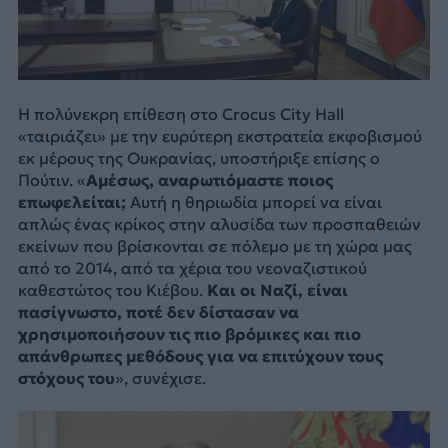
Η πολύνεκρη επίθεση στo Crocus City Hall
«ταιριάζει» με την ευρύτερη εκστρατεία εκφοβισμού
εκ μέρους της Ουκρανίας, υποστήριξε επίσης ο
Πούτιν. «
Αμέσως, αναρωτιόμαστε ποιος
επωφελείται;
Αυτή η θηριωδία μπορεί να είναι
απλώς ένας κρίκος στην αλυσίδα των προσπαθειών
εκείνων που βρίσκονται σε πόλεμο με τη χώρα μας
από το 2014, από τα χέρια του νεοναζιστικού
καθεστώτος του Κιέβου.
Και οι Ναζί, είναι
πασίγνωστο, ποτέ δεν δίστασαν να
χρησιμοποιήσουν τις πιο βρόμικες και πιο
απάνθρωπες μεθόδους για να επιτύχουν τους
στόχους του
», συνέχισε.