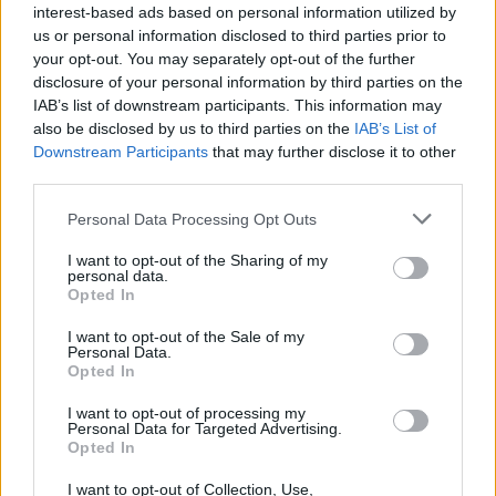
interest-based ads based on personal information utilized by
us or personal information disclosed to third parties prior to
your opt-out. You may separately opt-out of the further
disclosure of your personal information by third parties on the
IAB’s list of downstream participants. This information may
also be disclosed by us to third parties on the
IAB’s List of
Downstream Participants
that may further disclose it to other
third parties.
Personal Data Processing Opt Outs
Τουρκία: «Δεν στοχεύει
Προκλήσεων συ
κάποια συγκεκριμένη
Αιγαίο από την
I want to opt-out of the Sharing of my
personal data.
χώρα η αμυντική
8 παραβάσεις κ
Opted In
συμφωνία με Πακιστάν
παραβιάσεις
και Σαουδική Αραβία»
I want to opt-out of the Sale of my
Personal Data.
Opted In
I want to opt-out of processing my
ΔΙΑΦΗΜΙΣΗ
Personal Data for Targeted Advertising.
Opted In
I want to opt-out of Collection, Use,