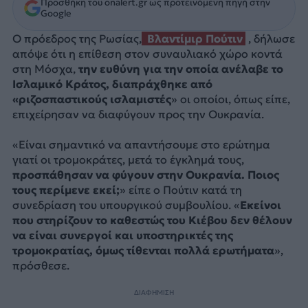
Προσθήκη του onalert.gr ως προτεινόμενη πηγή στην
Google
Ο πρόεδρος της Ρωσίας,
Βλαντίμιρ Πούτιν
, δήλωσε
απόψε ότι η επίθεση στον συναυλιακό χώρο κοντά
στη Μόσχα,
την ευθύνη για την οποία ανέλαβε το
Ισλαμικό Κράτος, διαπράχθηκε από
«ριζοσπαστικούς ισλαμιστές
» οι οποίοι, όπως είπε,
επιχείρησαν να διαφύγουν προς την Ουκρανία.
«Είναι σημαντικό να απαντήσουμε στο ερώτημα
γιατί οι τρομοκράτες, μετά το έγκλημά τους,
προσπάθησαν να φύγουν στην Ουκρανία. Ποιος
τους περίμενε εκεί;
» είπε ο Πούτιν κατά τη
συνεδρίαση του υπουργικού συμβουλίου. «
Εκείνοι
που στηρίζουν το καθεστώς του Κιέβου δεν θέλουν
να είναι συνεργοί και υποστηρικτές της
τρομοκρατίας, όμως τίθενται πολλά ερωτήματα
»,
πρόσθεσε.
ΔΙΑΦΗΜΙΣΗ