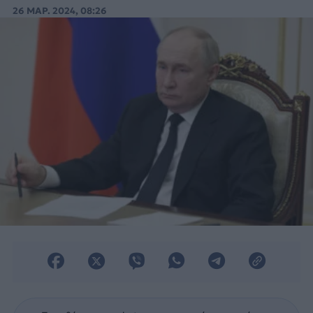
στην Ουκρανία. Ποιος τους περίμενε εκεί;»
26 ΜΑΡ. 2024, 08:26
είπε ο Πούτιν.