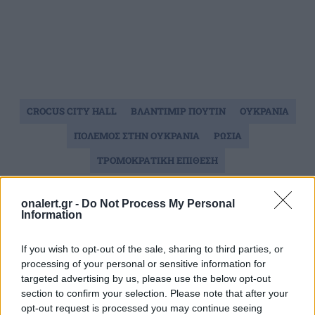
CROCUS CITY HALL
ΒΛΑΝΤΙΜΙΡ ΠΟΥΤΙΝ
ΟΥΚΡΑΝΙΑ
ΠΟΛΕΜΟΣ ΣΤΗΝ ΟΥΚΡΑΝΙΑ
ΡΩΣΙΑ
ΤΡΟΜΟΚΡΑΤΙΚΗ ΕΠΙΘΕΣΗ
onalert.gr -
Do Not Process My Personal
Ακολουθήστε το onalert.gr στο
Google
Information
News
και μάθετε πρώτοι όλες τις ειδήσεις
για την άμυνα.
If you wish to opt-out of the sale, sharing to third parties, or
processing of your personal or sensitive information for
targeted advertising by us, please use the below opt-out
section to confirm your selection. Please note that after your
opt-out request is processed you may continue seeing
Διάβασε επίσης