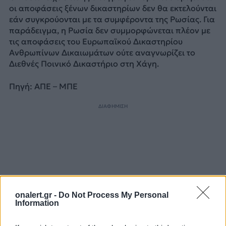
οι αποφάσεις ξένων δικαστηρίων δεν θα εκτελούνται
εάν συγκρούονται με τα συμφέροντα της Ρωσίας. Για
παράδειγμα, η Ρωσία δεν συμμορφώνεται πλέον με
τις αποφάσεις του Ευρωπαϊκού Δικαστηρίου
Ανθρωπίνων Δικαιωμάτων ούτε αναγνωρίζει το
Διεθνές Ποινικό Δικαστήριο στη Χάγη.
Πηγή: AΠΕ – ΜΠΕ
ΔΙΑΦΗΜΙΣΗ
onalert.gr -
Do Not Process My Personal
Information