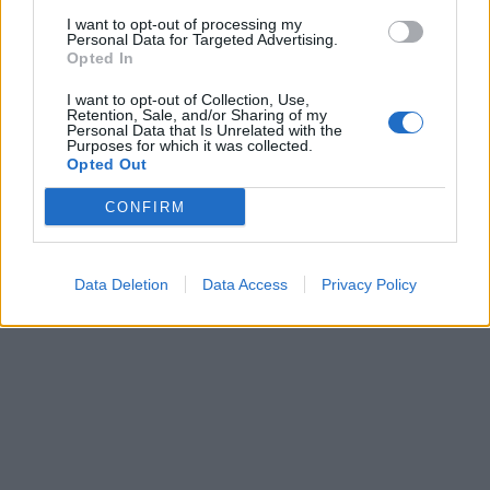
I want to opt-out of processing my
Personal Data for Targeted Advertising.
Opted In
Τριμερής αμυντική
Ελληνικοί δορυ
I want to opt-out of Collection, Use,
συμφωνία: Τουρκία,
μικροδορυφόρο
Retention, Sale, and/or Sharing of my
Σαουδική Αραβία και
στρατιωτική χρ
Personal Data that Is Unrelated with the
Purposes for which it was collected.
Πακιστάν ενισχύουν τους
σχεδιασμός το
Opted Out
δεσμούς τους
αξιοποίηση της
πληροφορίας
CONFIRM
Data Deletion
Data Access
Privacy Policy
ΔΙΑΦΗΜΙΣΗ