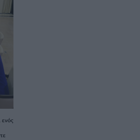
 ενός
στε