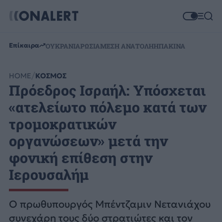
Επίκαιρα
ΟΥΚΡΑΝΙΑ
ΡΩΣΙΑ
ΜΕΣΗ ΑΝΑΤΟΛΗ
ΗΠΑ
ΚΙΝΑ
HOME
ΚΟΣΜΟΣ
Πρόεδρος Ισραήλ: Υπόσχεται
«ατελείωτο πόλεμο κατά των
τρομοκρατικών
οργανώσεων» μετά την
φονική επίθεση στην
Ιερουσαλήμ
Ο πρωθυπουργός Μπέντζαμιν Νετανιάχου
συνεχάρη τους δύο στρατιώτες και τον