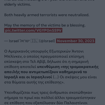
elderly victims.
Both heavily armed terrorists were neutralized.
May the memory of the victims be a blessing.
pic.twitter.com/VGYP0nSS9V
— Israel ישראל 🇮🇱 (@Israel)
November 30, 2023
Ο Αμερικανός υπουργός Εξωτερικών Άντονι
Μπλίνκεν, ο οποίος πραγματοποιεί επίσημη
επίσκεψη στο Τελ Αβίβ, δήλωσε ότι η σημερινή
επίθεση αποτελεί
υπενθύμιση «της τρομοκρατικής
απειλής που αντιμετωπίζουν καθημερινά το
Ισραήλ και οι Ισραηλινοί
(…) Οι σκέψεις μου είναι
στα θύματα αυτής της επίθεσης».
Υπενθυμίζεται πως τρεις άνθρωποι σκοτώθηκαν
σήμερα το πρωί και πολλοί άλλοι τραυματίστηκαν
σε επίθεση που εξαπέλυσαν δύο Παλαιστίνιοι