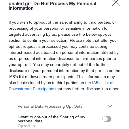
onalert.gr -
Do Not Process My Personal
attack at the entrance to Jerusalem this morning.
Information
Two people were killed, and at least seven others
were hurt. Two off-duty soldiers and an armed
If you wish to opt-out of the sale, sharing to third parties, or
civilian shot the terrorists dead.
processing of your personal or sensitive information for
pic.twitter.com/CwucVb5IV7
targeted advertising by us, please use the below opt-out
section to confirm your selection. Please note that after your
— Emanuel (Mannie) Fabian (@manniefabian)
opt-out request is processed you may continue seeing
November 30, 2023
interest-based ads based on personal information utilized by
us or personal information disclosed to third parties prior to
Πηγές: Reuters, AFP, ΑΠΕ-ΜΠΕ
your opt-out. You may separately opt-out of the further
disclosure of your personal information by third parties on the
ΔΙΑΦΗΜΙΣΗ
IAB’s list of downstream participants. This information may
also be disclosed by us to third parties on the
IAB’s List of
Downstream Participants
that may further disclose it to other
third parties.
Personal Data Processing Opt Outs
I want to opt-out of the Sharing of my
personal data.
Opted In