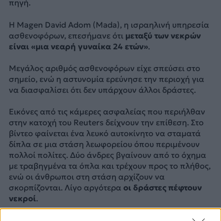
πηγή.
Η Magen David Adom (Mada), η ισραηλινή υπηρεσία
ασθενοφόρων, επεσήμανε ότι
μεταξύ των νεκρών
είναι «μια νεαρή γυναίκα 24 ετών»
.
Μεγάλος αριθμός ασθενοφόρων είχε σπεύσει στο
σημείο, ενώ η αστυνομία ερεύνησε την περιοχή για
να διασφαλίσει ότι δεν υπάρχουν άλλοι δράστες.
Εικόνες από τις κάμερες ασφαλείας που περιήλθαν
στην κατοχή του Reuters δείχνουν την επίθεση. Στο
βίντεο φαίνεται ένα λευκό αυτοκίνητο να σταματά
δίπλα σε μια στάση λεωφορείου όπου περιμένουν
πολλοί πολίτες. Δύο άνδρες βγαίνουν από το όχημα
με τραβηγμένα τα όπλα και τρέχουν προς το πλήθος,
ενώ οι άνθρωποι στη στάση αρχίζουν να
σκορπίζονται. Λίγο αργότερα
οι δράστες πέφτουν
νεκροί
.
Surveillance camera footage shows the shooting