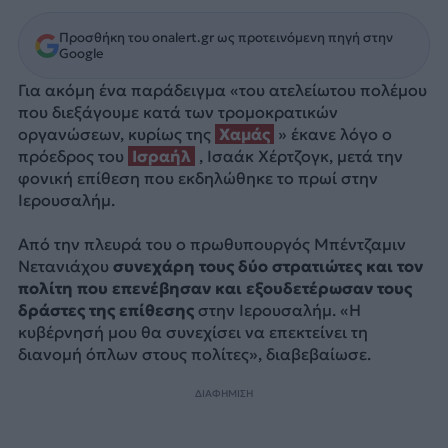
Προσθήκη του onalert.gr ως προτεινόμενη πηγή στην
Google
Για ακόμη ένα παράδειγμα «του ατελείωτου πολέμου
που διεξάγουμε κατά των τρομοκρατικών
οργανώσεων, κυρίως της
Χαμάς
» έκανε λόγο ο
πρόεδρος του
Ισραήλ
, Ισαάκ Χέρτζογκ, μετά την
φονική επίθεση που εκδηλώθηκε το πρωί στην
Ιερουσαλήμ.
Από την πλευρά του ο πρωθυπουργός Μπέντζαμιν
Νετανιάχου
συνεχάρη τους δύο στρατιώτες και τον
πολίτη που επενέβησαν και εξουδετέρωσαν τους
δράστες της επίθεσης
στην Ιερουσαλήμ. «Η
κυβέρνησή μου θα συνεχίσει να επεκτείνει τη
διανομή όπλων στους πολίτες», διαβεβαίωσε.
ΔΙΑΦΗΜΙΣΗ