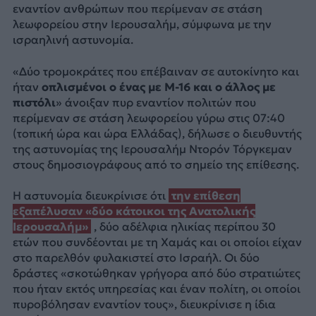
εναντίον ανθρώπων που περίμεναν σε στάση
λεωφορείου στην Ιερουσαλήμ, σύμφωνα με την
ισραηλινή αστυνομία.
«Δύο τρομοκράτες που επέβαιναν σε αυτοκίνητο και
ήταν
οπλισμένοι ο ένας με Μ-16 και ο άλλος με
πιστόλι
» άνοιξαν πυρ εναντίον πολιτών που
περίμεναν σε στάση λεωφορείου γύρω στις 07:40
(τοπική ώρα και ώρα Ελλάδας), δήλωσε ο διευθυντής
της αστυνομίας της Ιερουσαλήμ Ντορόν Τόργκεμαν
στους δημοσιογράφους από το σημείο της επίθεσης.
Η αστυνομία διευκρίνισε ότι
την επίθεση
εξαπέλυσαν «δύο κάτοικοι της Ανατολικής
Ιερουσαλήμ»
, δύο αδέλφια ηλικίας περίπου 30
ετών που συνδέονται με τη Χαμάς και οι οποίοι είχαν
στο παρελθόν φυλακιστεί στο Ισραήλ. Οι δύο
δράστες «σκοτώθηκαν γρήγορα από δύο στρατιώτες
που ήταν εκτός υπηρεσίας και έναν πολίτη, οι οποίοι
πυροβόλησαν εναντίον τους», διευκρίνισε η ίδια