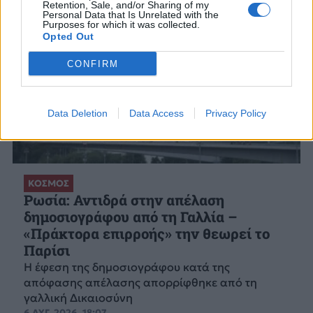
Retention, Sale, and/or Sharing of my
Personal Data that Is Unrelated with the
Purposes for which it was collected.
Opted Out
CONFIRM
Data Deletion
Data Access
Privacy Policy
ΚΟΣΜΟΣ
Ρωσία: Αντιδρά στην απέλαση
δημοσιογράφου από τη Γαλλία –
«Πράκτορα επιρροής» την θεωρεί το
Παρίσι
Η έφεση της δημοσιογράφου κατά της
απόφασης απέλασης απορρίφθηκε από τη
γαλλική Δικαιοσύνη
6 ΑΥΓ. 2026, 18:07