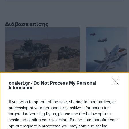
Διάβασε επίσης
Stryker για το Στρατό
AIM-260: Η Αυ
onalert.gr -
Do Not Process My Personal
Information
Ξηράς μέσω EDA: Θετικές
έγινε η πρώτη
οι ΗΠΑ – Αναμονή για
των ΗΠΑ που 
If you wish to opt-out of the sale, sharing to third parties, or
αριθμό, εκδόσεις και
τους πυραύλους
processing of your personal or sensitive information for
κατάσταση οχημάτων
αέρος νέας γεν
targeted advertising by us, please use the below opt-out
section to confirm your selection. Please note that after your
opt-out request is processed you may continue seeing